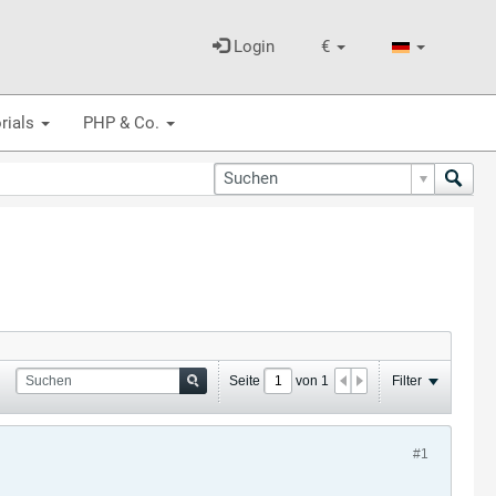
Login
€
rials
PHP & Co.
Seite
von
1
Filter
#1