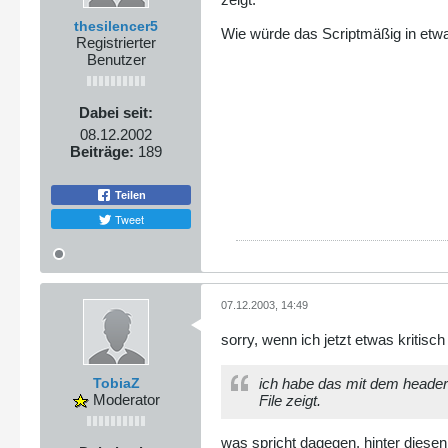
thesilencer5
Wie würde das Scriptmäßig in et
Registrierter
Benutzer
Dabei seit:
08.12.2002
Beiträge:
189
Teilen
Tweet
07.12.2003, 14:49
sorry, wenn ich jetzt etwas kritis
TobiaZ
ich habe das mit dem header 
Moderator
File zeigt.
was spricht dagegen, hinter diesen