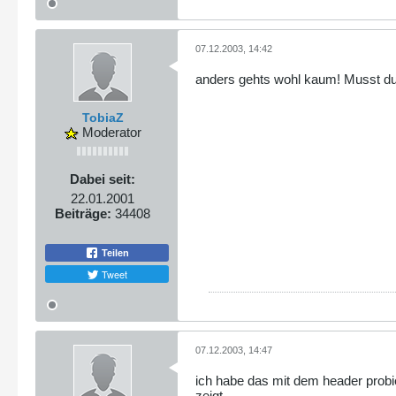
07.12.2003, 14:42
anders gehts wohl kaum! Musst du
TobiaZ
Moderator
Dabei seit:
22.01.2001
Beiträge:
34408
Teilen
Tweet
07.12.2003, 14:47
ich habe das mit dem header probie
zeigt.