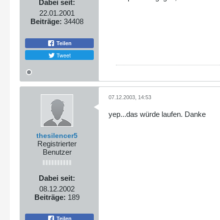
Dabei seit:
22.01.2001
Beiträge:
34408
Teilen
Tweet
07.12.2003, 14:53
yep...das würde laufen. Danke
thesilencer5
Registrierter
Benutzer
Dabei seit:
08.12.2002
Beiträge:
189
Teilen