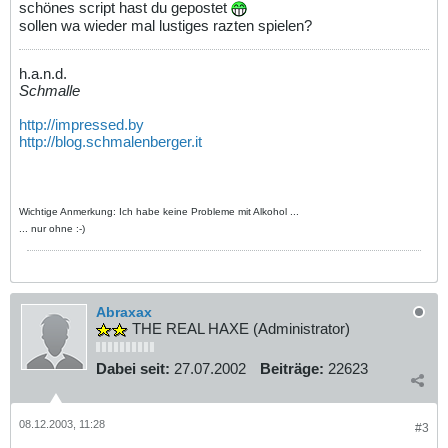
schönes script hast du gepostet
sollen wa wieder mal lustiges razten spielen?
h.a.n.d.
Schmalle
http://impressed.by
http://blog.schmalenberger.it
Wichtige Anmerkung: Ich habe keine Probleme mit Alkohol ...
... nur ohne :-)
Abraxax
THE REAL HAXE (Administrator)
Dabei seit:
27.07.2002
Beiträge:
22623
08.12.2003, 11:28
#3