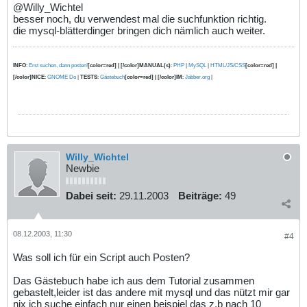
@Willy_Wichtel
besser noch, du verwendest mal die suchfunktion richtig.
die mysql-blätterdinger bringen dich nämlich auch weiter.
INFO
:
Erst suchen, dann posten!
[color=red] | [/color]MANUAL(s)
:
PHP
|
MySQL
|
HTML/JS/CSS
[color=red] |
[/color]NICE
:
GNOME Do
|
TESTS
:
Gästebuch
[color=red] | [/color]IM
:
Jabber.org
|
Willy_Wichtel
Newbie
Dabei seit:
29.11.2003
Beiträge:
49
08.12.2003, 11:30
#4
Was soll ich für ein Script auch Posten?
Das Gästebuch habe ich aus dem Tutorial zusammen
gebastelt,leider ist das andere mit mysql und das nützt mir gar
nix ich suche einfach nur einen beispiel das z.b nach 10