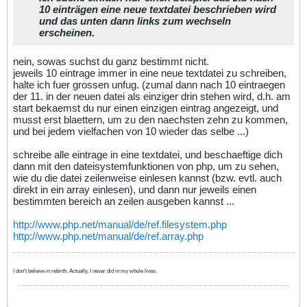
10 einträgen eine neue textdatei beschrieben wird
und das unten dann links zum wechseln
erscheinen.
nein, sowas suchst du ganz bestimmt nicht.
jeweils 10 eintrage immer in eine neue textdatei zu schreiben,
halte ich fuer grossen unfug. (zumal dann nach 10 eintraegen
der 11. in der neuen datei als einziger drin stehen wird, d.h. am
start bekaemst du nur einen einzigen eintrag angezeigt, und
musst erst blaettern, um zu den naechsten zehn zu kommen,
und bei jedem vielfachen von 10 wieder das selbe ...)
schreibe alle eintrage in eine textdatei, und beschaeftige dich
dann mit den dateisystemfunktionen von php, um zu sehen,
wie du die datei zeilenweise einlesen kannst (bzw. evtl. auch
direkt in ein array einlesen), und dann nur jeweils einen
bestimmten bereich an zeilen ausgeben kannst ...
http://www.php.net/manual/de/ref.filesystem.php
http://www.php.net/manual/de/ref.array.php
I don't believe in rebirth. Actually, I never did in my whole lives.