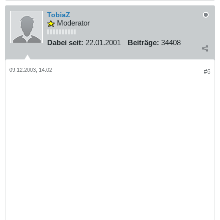
TobiaZ
Moderator
Dabei seit:
22.01.2001
Beiträge:
34408
09.12.2003, 14:02
#6