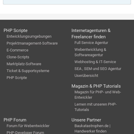
$FileContent
));
$_POST
[
'message1'
].=
$FileContent
;
$header
.=
"\n--
$boundary
"
;
$header
.=
"\nContent-
Type: application/octetstream;"
.
PHP Scripte
Internetagenturen &
"\n name=\""
.
$FileName
.
"\""
;
$header
.=
"\nContent-Transfer-
Entwicklungsumgebungen
Freelancer finden
Encoding: base64"
;
Full Service Agentur
Projektmanagement-Software
$header
.=
"\nContent-Disposition: inline;"
.
"\n filename=\""
.
$FileName
.
"\"
Webentwicklung &
E-Commerce
"
;
Softwareagentur
//$header .= "\n$FileContent";
Clone-Scripts
Webhosting & IT-Service
Marktplatz-Software
}
SEA , SEM und SEO Agentur
$sendmail_okay
=
imap_mail
(
$_POST
[
'to1'
],
$_POST
[
'
Ticket & Supportsysteme
subject1'
],
$_POST
[
'message1'
],
$header
,
$_POST
[
'copy1'
]
Userübersicht
,
$_POST
[
'copy2'
],
$_POST
[
'returnpath1'
]);
PHP Scripte
if(
$sendmail_okay
)
{
Magazin & PHP Tutorials
echo
"Nachricht(en) wurde erfolgreich gesend
Magazin für PHP- und Web-
et <p>"
;
Entwickler
echo
"<a href=\""
.
$_SERVER
[
'PHP_SELF'
].
"?
list=1\">Übersicht</a>"
;
Lernen mit unseren PHP-
}
Tutorials
else
{
echo
"Fehler"
;
PHP Forum
Unsere Partner
}
Forum für Webentwickler
Baukatastrophen.de |
//}
Handwerker finden
}
PHP-Developer Forum