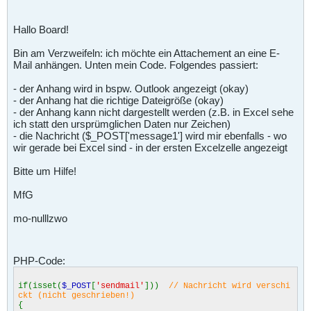
Hallo Board!
Bin am Verzweifeln: ich möchte ein Attachement an eine E-
Mail anhängen. Unten mein Code. Folgendes passiert:
- der Anhang wird in bspw. Outlook angezeigt (okay)
- der Anhang hat die richtige Dateigröße (okay)
- der Anhang kann nicht dargestellt werden (z.B. in Excel sehe
ich statt den ursprümglichen Daten nur Zeichen)
- die Nachricht ($_POST['message1'] wird mir ebenfalls - wo
wir gerade bei Excel sind - in der ersten Excelzelle angezeigt
Bitte um Hilfe!
MfG
mo-nulllzwo
PHP-Code:
if(isset(
$_POST
[
'sendmail'
]))
// Nachricht wird verschi
ckt (nicht geschrieben!)
{