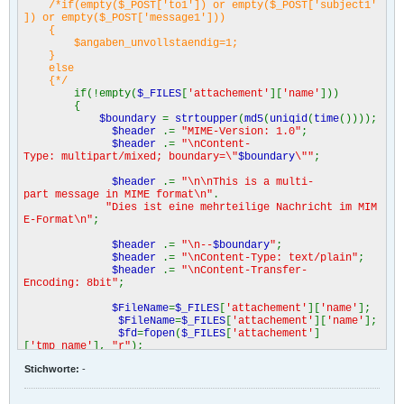
/*if(empty($_POST['to1']) or empty($_POST['subject1'
]) or empty($_POST['message1']))
{
$angaben_unvollstaendig=1;
}
else
{*/
if(!empty(
$_FILES
[
'attachement'
][
'name'
]))
{
$boundary
=
strtoupper
(
md5
(
uniqid
(
time
())));
$header
.=
"MIME-Version: 1.0"
;
$header
.=
"\nContent-
Type: multipart/mixed; boundary=\"
$boundary
\""
;
$header
.=
"\n\nThis is a multi-
part message in MIME format\n"
.
"Dies ist eine mehrteilige Nachricht im MIM
E-Format\n"
;
$header
.=
"\n--
$boundary
"
;
$header
.=
"\nContent-Type: text/plain"
;
$header
.=
"\nContent-Transfer-
Encoding: 8bit"
;
$FileName
=
$_FILES
[
'attachement'
][
'name'
];
$FileName
=
$_FILES
[
'attachement'
][
'name'
];
$fd
=
fopen
(
$_FILES
[
'attachement'
]
[
'tmp_name'
],
"r"
);
$FileContent
=
fread
(
$fd
,
filesize
(
$_FILES
[
'
Stichworte:
-
attachement'
][
'tmp_name'
]));
fclose
(
$fd
);
$FileContent
=
chunk_split
(
base64_encode
(