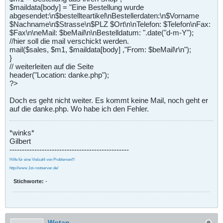
$maildata[body] = "Eine Bestellung wurde
abgesendet:\n$bestellteartikel\nBestellerdaten:\n$Vorname
$Nachname\n$Strasse\n$PLZ $Ort\n\nTelefon: $Telefon\nFax:
$Fax\n\neMail: $beMail\n\nBestelldatum: ".date("d-m-Y");
//hier soll die mail verschickt werden.
mail($sales, $m1, $maildata[body] ,"From: $beMail\r\n");
}
// weiterleiten auf die Seite
header("Location: danke.php");
?>
Doch es geht nicht weiter. Es kommt keine Mail, noch geht er
auf die danke.php. Wo habe ich den Fehler.
*winks*
Gilbert
------------------------------------------------
Hilfe für eine Vielzahl von Problemen!!!
http://www.1st-rootserver.de/
Stichworte:
-
Wotan