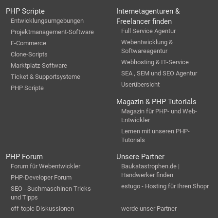
PHP Scripte
Internetagenturen &
Entwicklungsumgebungen
Freelancer finden
Full Service Agentur
Projektmanagement-Software
Webentwicklung &
E-Commerce
Softwareagentur
Clone-Scripts
Webhosting & IT-Service
Marktplatz-Software
SEA , SEM und SEO Agentur
Ticket & Supportsysteme
Userübersicht
PHP Scripte
Magazin & PHP Tutorials
Magazin für PHP- und Web-
Entwickler
Lernen mit unseren PHP-
Tutorials
PHP Forum
Unsere Partner
Forum für Webentwickler
Baukatastrophen.de |
Handwerker finden
PHP-Developer Forum
estugo - Hosting für Ihren Shopr
SEO - Suchmaschinen Tricks
und Tipps
off-topic Diskussionen
werde unser Partner