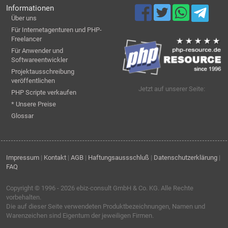
Informationen
Über uns
Für Internetagenturen und PHP-
Freelancer
Für Anwender und
Softwareentwickler
Projektausschreibung
veröffentlichen
Jetzt auf unserer Seite:
PHP Scripte verkaufen
* Unsere Preise
Glossar
Impressum
|
Kontakt
|
AGB
|
Haftungsaussschluß
|
Datenschutzerklärung
|
FAQ
Copyright © 1996 - 2026
ebiz-consult GmbH & Co. KG
. Alle Rechte
vorbehalten.
Die auf dieser Seite verwendeten Produktbezeichnungen, Namen und
Warenzeichen sind Eigentum der jeweiligen Firmen.