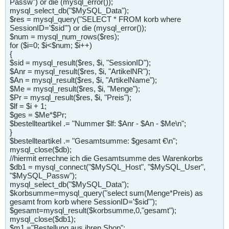
Passw") or die (mysql_error());
mysql_select_db("$MySQL_Data");
$res = mysql_query("SELECT * FROM korb where
SessionID='$sid'") or die (mysql_error());
$num = mysql_num_rows($res);
for ($i=0; $i<$num; $i++)
{
$sid = mysql_result($res, $i, "SessionID");
$Anr = mysql_result($res, $i, "ArtikelNR");
$An = mysql_result($res, $i, "ArtikelName");
$Me = mysql_result($res, $i, "Menge");
$Pr = mysql_result($res, $i, "Preis");
$lf = $i + 1;
$ges = $Me*$Pr;
$bestellteartikel .= "Nummer $lf: $Anr - $An - $Me\n";
}
$bestellteartikel .= "Gesamtsumme: $gesamt €\n";
mysql_close($db);
//hiermit errechne ich die Gesamtsumme des Warenkorbs
$db1 = mysql_connect("$MySQL_Host", "$MySQL_User",
"$MySQL_Passw");
mysql_select_db("$MySQL_Data");
$korbsumme=mysql_query("select sum(Menge*Preis) as
gesamt from korb where SessionID='$sid'");
$gesamt=mysql_result($korbsumme,0,"gesamt");
mysql_close($db1);
$m1 ="Bestellung aus ihren Shop";