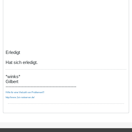
Erledigt
Hat sich erledigt.
*winks*
Gilbert
------------------------------------------------
Hilfe für eine Vielzahl von Problemen!!!
http://www.1st-rootserver.de/