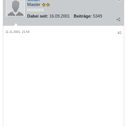
Master
Dabei seit:
16.09.2001
Beiträge:
5349
11.11.2001, 21:54
#2