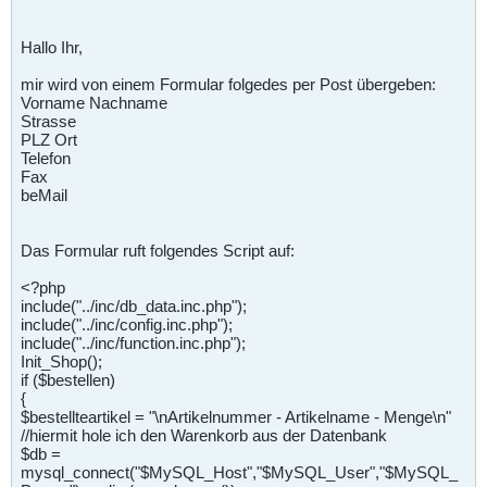
Hallo Ihr,
mir wird von einem Formular folgedes per Post übergeben:
Vorname Nachname
Strasse
PLZ Ort
Telefon
Fax
beMail
Das Formular ruft folgendes Script auf:
<?php
include("../inc/db_data.inc.php");
include("../inc/config.inc.php");
include("../inc/function.inc.php");
Init_Shop();
if ($bestellen)
{
$bestellteartikel = "\nArtikelnummer - Artikelname - Menge\n"
//hiermit hole ich den Warenkorb aus der Datenbank
$db =
mysql_connect("$MySQL_Host","$MySQL_User","$MySQL_