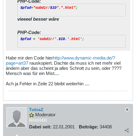
PHP-Code:
$pfad
=
"subdir/
$ID
"
.
".html"
;
vieeeel besser wäre
PHP-Code:
$pfad
=
'subdir/'
.
$ID
.
'.html'
;
Habe mir den Code hier
http://www.dynamic-media.de/?
page=art37
rauskopiert. Dachte da muss ich net mehr viel
ändern aber das scheint ja alles Schrott zu sein, oder ????
Mensch was für ein Mist....
Ach ja Fehler in Zeile 22 bleibt weiterhin ....
TobiaZ
Moderator
Dabei seit:
22.01.2001
Beiträge:
34408