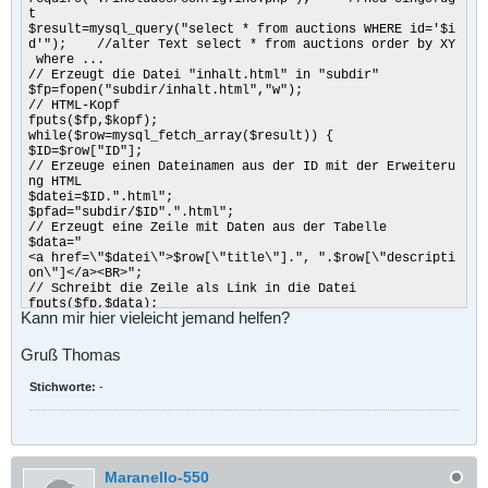
t
$result=mysql_query("select * from auctions WHERE id='$i
d'"); //alter Text select * from auctions order by XY
where ...
// Erzeugt die Datei "inhalt.html" in "subdir"
$fp=fopen("subdir/inhalt.html","w");
// HTML-Kopf
fputs($fp,$kopf);
while($row=mysql_fetch_array($result)) {
$ID=$row["ID"];
// Erzeuge einen Dateinamen aus der ID mit der Erweiteru
ng HTML
$datei=$ID.".html";
$pfad="subdir/$ID".".html";
// Erzeugt eine Zeile mit Daten aus der Tabelle
$data="
<a href=\"$datei\">$row[\"title\"].", ".$row[\"descripti
on\"]</a><BR>";
// Schreibt die Zeile als Link in die Datei
fputs($fp,$data);
Kann mir hier vieleicht jemand helfen?
// erzeugt eine weitere HTML-Datei
$fp1=fopen($pfad,"w");
$kopf1="<html><head><title></title>
Gruß Thomas
<meta name=\"robots\" content=\"index\">
</head><body>\n";
Stichworte:
-
fputs($fp1,$kopf1);
// Erzeugt den Text, der angezeigt werden soll
$data1="<a href=\"http://www.besserkauf.de/index.html\">
Zur Startseite</a>\n\n
Bei <a href=\"http://www.besserkauf.de\">
[url]www.besserkauf.de[/url]</a>
Maranello-550
finden Sie ...\n\n".$row["title"].", ".$row["description