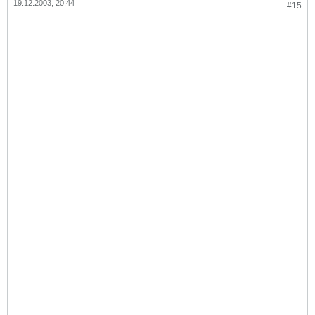
19.12.2003, 20:44
#15