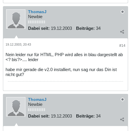
ThomasJ
Newbie
Dabei seit:
19.12.2003
Beiträge:
34
19.12.2003, 20:43
#14
Nein leider nur für HTML, PHP wird alles in blau dargestellt ab
<? bis?>.... leider
habe mir gerade die v2.0 installiert, nun sag nur das Din ist
nicht gut?
ThomasJ
Newbie
Dabei seit:
19.12.2003
Beiträge:
34