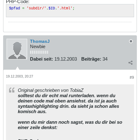
PHP-Code:
$pfad
=
'subdir/'
.
$ID
.
'.html'
;
ThomasJ
Newbie
Dabei seit:
19.12.2003
Beiträge:
34
19.12.2003, 20:27
#9
Original geschrieben von TobiaZ
solltest du dir echt mal runterladen. wenn du
deinen code mal oben ansiehst. da ist ja auch
syntaxhighlighting drin. da sieht ja schon alles
komisch aus.
wenn du mir dann noch sagst, was du dir bei so
einer zeile denkst: