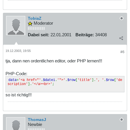
TobiaZ
Moderator
Dabei seit:
22.01.2001
Beiträge:
34408
19.12.2003, 19:55
#6
tja, dann nen ordentlichen editor, oder PHP lernen!!!
PHP-Code:
data
=
'<a href="'
.
$datei
.
'">'
.
$row
[
'title'
].
', '
.
$row
[
'de
scription'
].
'</a><br>'
;
so ist richtig!!!
ThomasJ
Newbie