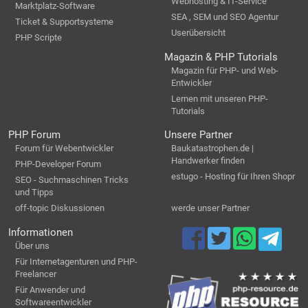
Webhosting & IT-Service
Marktplatz-Software
SEA , SEM und SEO Agentur
Ticket & Supportsysteme
Userübersicht
PHP Scripte
Magazin & PHP Tutorials
Magazin für PHP- und Web-
Entwickler
Lernen mit unseren PHP-
Tutorials
PHP Forum
Unsere Partner
Forum für Webentwickler
Baukatastrophen.de |
Handwerker finden
PHP-Developer Forum
estugo - Hosting für Ihren Shopr
SEO - Suchmaschinen Tricks
und Tipps
off-topic Diskussionen
werde unser Partner
Informationen
Über uns
Für Internetagenturen und PHP-
Freelancer
Für Anwender und
Softwareentwickler