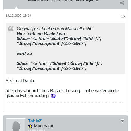
19.12.2003, 19:39
#3
Original geschrieben von Maranello-550
Hier fehlt ein Backslash:
$data="<a href="$datei\">$row[\"title\"].",
".$row[\"description\"]</a><BR>";
wird zu
$data="<a href=\"$datei\">$row[\"title\"].",
".$row[\"description\"]</a><BR>";
Erst mal Danke,
aber das war nicht des Rätzels Lösung....habe weiterhin die
gleiche Fehlermeldung.
TobiaZ
Moderator