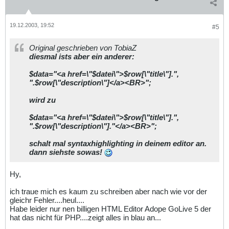
19.12.2003, 19:52
#5
Original geschrieben von TobiaZ
diesmal ists aber ein anderer:
$data="<a href=\"$datei\">$row[\"title\"].",
".$row[\"description\"]</a><BR>";
wird zu
$data="<a href=\"$datei\">$row[\"title\"].",
".$row[\"description\"]."</a><BR>";
schalt mal syntaxhighlighting in deinem editor an.
dann siehste sowas!
Hy,
ich traue mich es kaum zu schreiben aber nach wie vor der
gleichr Fehler....heul....
Habe leider nur nen billigen HTML Editor Adope GoLive 5 der
hat das nicht für PHP....zeigt alles in blau an...