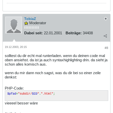
TobiaZ
Moderator
Dabei seit:
22.01.2001
Beiträge:
34408
19.12.2003, 20:15
#8
solltest du dir echt mal runterladen. wenn du deinen code mal
oben ansiehst. da ist ja auch syntaxhighlighting drin. da sieht ja
schon alles komisch aus.
wenn du mir dann noch sagst, was du dir bei so einer zeile
denkst:
PHP-Code:
$pfad
=
"subdir/
$ID
"
.
".html"
;
vieeeel besser wäre