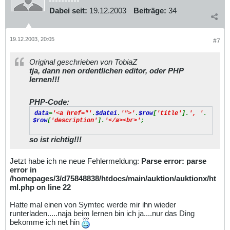
Dabei seit:
19.12.2003
Beiträge:
34
19.12.2003, 20:05
#7
Original geschrieben von TobiaZ
tja, dann nen ordentlichen editor, oder PHP
lernen!!!
PHP-Code:
data
=
'<a href="'
.
$datei
.
'">'
.
$row
[
'title'
].
', '
.
$row
[
'description'
].
'</a><br>'
;
so ist richtig!!!
Jetzt habe ich ne neue Fehlermeldung:
Parse error: parse
error in
/homepages/3/d75848838/htdocs/main/auktion/auktionx/ht
ml.php on line 22
Hatte mal einen von Symtec werde mir ihn wieder
runterladen.....naja beim lernen bin ich ja....nur das Ding
bekomme ich net hin