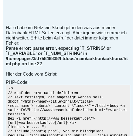
Hallo habe im Netz ein Skript gefunden was aus meiner
Datenbank HTML Seiten erzeugt. Aber irgend wie komme ich
nicht weiter. Erhlte beim Aufruf der datei immer folgenden
Fehler:
Parse error: parse error, expecting `T_STRING' or
`T_VARIABLE' or `T_NUM_STRING' in
/homepages/3/d75848838/htdocs/main/auktion/auktionx/ht
ml.php on line 22
Hier der Code vom Skript:
PHP-Code:
<?
// Kopf der HTML Datei definieren
// Text festlegen, der angezeigt werden soll.
$kopf="<html><head><title>Inhalt</title>
<meta name=\"robots\" content=\"index\"></head><body>\n
<a href=\"http://www.besserkauf.de/index.html\">Startsei
te</a>\n
Bei <a href=\"http://www.besserkauf.de\">
[url]www.besserkauf.de[/url]</a>
finden Sie .... ";
// include("config.php"); von mir blindgelegt
require('./includes/config.inc.php'); //neu eingefüg