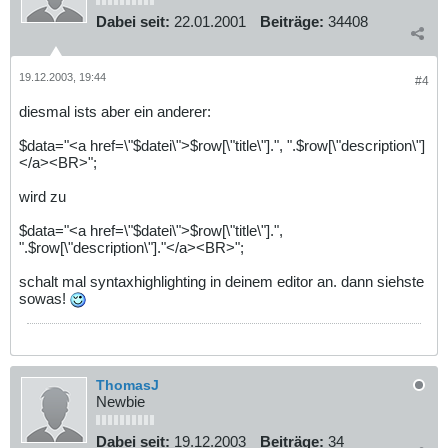
Dabei seit:
22.01.2001
Beiträge:
34408
19.12.2003, 19:44
#4
diesmal ists aber ein anderer:
$data="<a href=\"$datei\">$row[\"title\"].", ".$row[\"description\"]
</a><BR>";
wird zu
$data="<a href=\"$datei\">$row[\"title\"].",
".$row[\"description\"]."</a><BR>";
schalt mal syntaxhighlighting in deinem editor an. dann siehste
sowas!
ThomasJ
Newbie
Dabei seit:
19.12.2003
Beiträge:
34