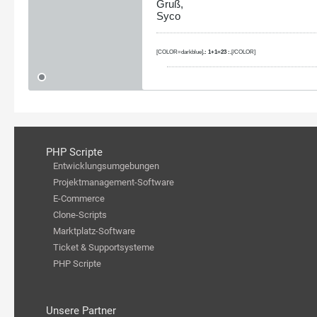
Gruß,
Syco
[COLOR=darkblue]
.: 1+1=23 :.
[/COLOR]
PHP Scripte
Entwicklungsumgebungen
Projektmanagement-Software
E-Commerce
Clone-Scripts
Marktplatz-Software
Ticket & Supportsysteme
PHP Scripte
Unsere Partner