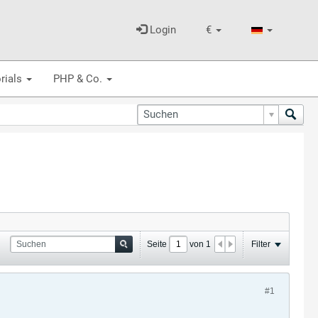
Login
€
rials
PHP & Co.
Seite
von
1
Filter
#1