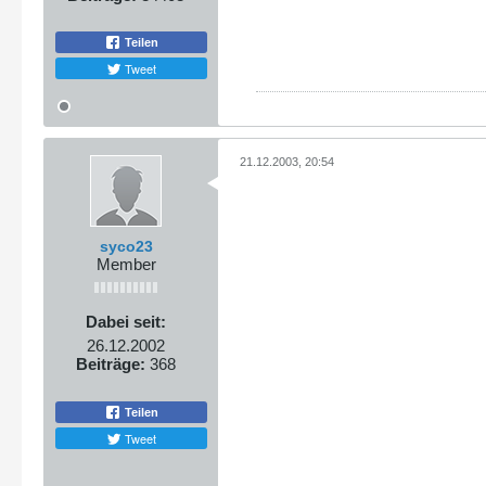
Teilen
Tweet
21.12.2003, 20:54
syco23
Member
Dabei seit:
26.12.2002
Beiträge:
368
Teilen
Tweet