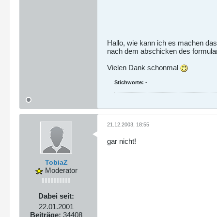
Hallo, wie kann ich es machen das
nach dem abschicken des formulars
Vielen Dank schonmal
Stichworte:
-
21.12.2003, 18:55
gar nicht!
TobiaZ
Moderator
Dabei seit:
22.01.2001
Beiträge:
34408