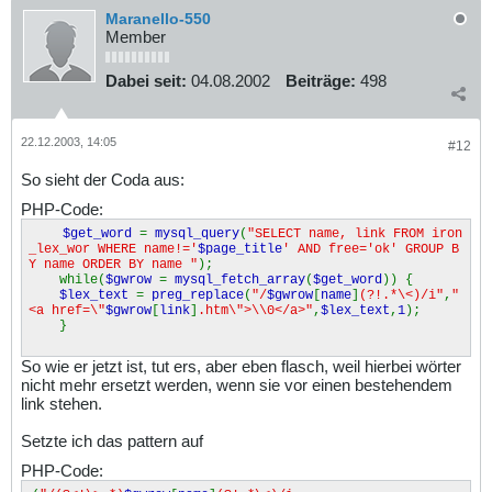
Maranello-550
Member
Dabei seit:
04.08.2002
Beiträge:
498
22.12.2003, 14:05
#12
So sieht der Coda aus:
PHP-Code:
$get_word
=
mysql_query
(
"SELECT name, link FROM iron
_lex_wor WHERE name!='
$page_title
' AND free='ok' GROUP B
Y name ORDER BY name "
);
while(
$gwrow
=
mysql_fetch_array
(
$get_word
)) {
$lex_text
=
preg_replace
(
"/
$gwrow
[
name
]
(?!.*\<)/i"
,
"
<a href=\"
$gwrow
[
link
]
.htm\">\\0</a>"
,
$lex_text
,
1
);
}
So wie er jetzt ist, tut ers, aber eben flasch, weil hierbei wörter
nicht mehr ersetzt werden, wenn sie vor einen bestehendem
link stehen.
Setzte ich das pattern auf
PHP-Code: