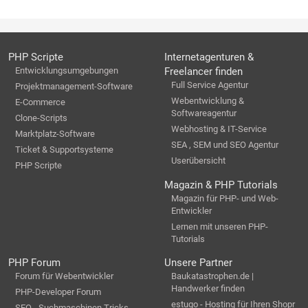
PHP Scripte
Internetagenturen &
Entwicklungsumgebungen
Freelancer finden
Full Service Agentur
Projektmanagement-Software
Webentwicklung &
E-Commerce
Softwareagentur
Clone-Scripts
Webhosting & IT-Service
Marktplatz-Software
SEA , SEM und SEO Agentur
Ticket & Supportsysteme
Userübersicht
PHP Scripte
Magazin & PHP Tutorials
Magazin für PHP- und Web-
Entwickler
Lernen mit unseren PHP-
Tutorials
PHP Forum
Unsere Partner
Forum für Webentwickler
Baukatastrophen.de |
Handwerker finden
PHP-Developer Forum
estugo - Hosting für Ihren Shopr
SEO - Suchmaschinen Tricks