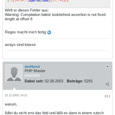
(
"/(?<!\>.*)
$gwrow
[
name
]
(?!.*\<)/i
Wirft er diesen Fehler aus:
Warning: Compilation failed: lookbehind assertion is not fixed
length at offset 8
Regex macht mich fertig
arrays sind klasse
derHund
PHP Master
Dabei seit:
02.08.2003
Beiträge:
5293
22.12.2003, 14:12
#13
warum,
füllst du nicht erst das feld und läßt es dann in einem rutsch