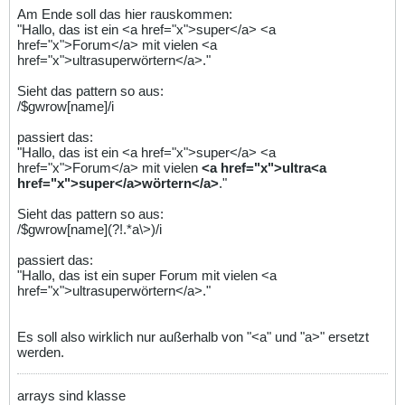
Am Ende soll das hier rauskommen:
"Hallo, das ist ein <a href="x">super</a> <a
href="x">Forum</a> mit vielen <a
href="x">ultrasuperwörtern</a>."
Sieht das pattern so aus:
/$gwrow[name]/i
passiert das:
"Hallo, das ist ein <a href="x">super</a> <a
href="x">Forum</a> mit vielen
<a href="x">ultra<a
href="x">super</a>wörtern</a>
."
Sieht das pattern so aus:
/$gwrow[name](?!.*a\>)/i
passiert das:
"Hallo, das ist ein super Forum mit vielen <a
href="x">ultrasuperwörtern</a>."
Es soll also wirklich nur außerhalb von "<a" und "a>" ersetzt
werden.
arrays sind klasse