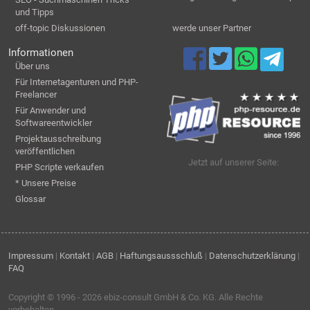
und Tipps
off-topic Diskussionen
werde unser Partner
Informationen
Über uns
Für Internetagenturen und PHP-
Freelancer
Für Anwender und
Softwareentwickler
Projektausschreibung
veröffentlichen
Jetzt auf unserer Seite:
PHP Scripte verkaufen
* Unsere Preise
Glossar
Impressum
|
Kontakt
|
AGB
|
Haftungsaussschluß
|
Datenschutzerklärung
|
FAQ
Copyright © 1996 - 2026
ebiz-consult GmbH & Co. KG
. Alle Rechte
vorbehalten.