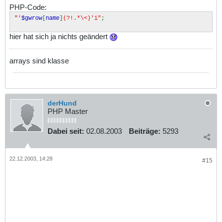
PHP-Code:
"'
$gwrow
[
name
]
(?!.*\<)'i"
;
hier hat sich ja nichts geändert
arrays sind klasse
derHund
PHP Master
Dabei seit:
02.08.2003
Beiträge:
5293
22.12.2003, 14:28
#15