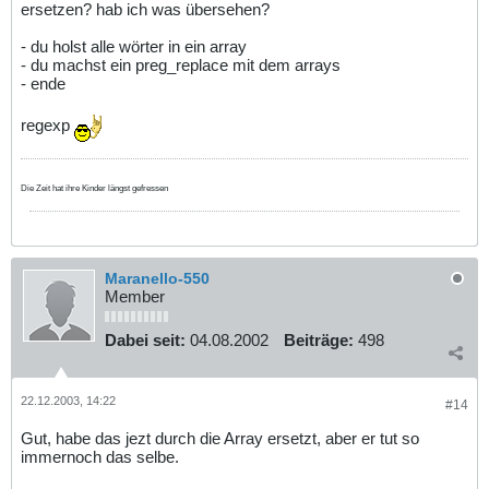
ersetzen? hab ich was übersehen?
- du holst alle wörter in ein array
- du machst ein preg_replace mit dem arrays
- ende
regexp
Die Zeit hat ihre Kinder längst gefressen
Maranello-550
Member
Dabei seit:
04.08.2002
Beiträge:
498
22.12.2003, 14:22
#14
Gut, habe das jezt durch die Array ersetzt, aber er tut so
immernoch das selbe.