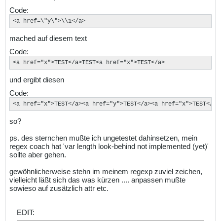
Code:
<a href=\"y\">\\1</a>
mached auf diesem text
Code:
<a href="x">TEST</a>TEST<a href="x">TEST</a>
und ergibt diesen
Code:
<a href="x">TEST</a><a href="y">TEST</a><a href="x">TEST</a>
so?
ps. des sternchen mußte ich ungetestet dahinsetzen, mein
regex coach hat 'var length look-behind not implemented (yet)'
sollte aber gehen.
gewöhnlicherweise stehn im meinem regexp zuviel zeichen,
vielleicht läßt sich das was kürzen .... anpassen mußte
sowieso auf zusätzlich attr etc.
EDIT: