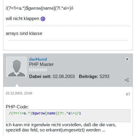
/(?<!\<a.*)$gwrow[name](?!.*a\>)/i
will nicht klappen
arrays sind klasse
derHund
PHP Master
Dabei seit:
02.08.2003
Beiträge:
5293
22.12.2003, 13:06
#7
PHP-Code:
/(?<!\<
a
.*)
$gwrow
[
name
](?!.*
a
\>)/
i
ich kann mir irgendwie nicht vorstellen, daß die die vars,
speziell das feld, so erkannt(umgesetzt) werden ...