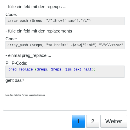
- fülle ein feld mit den regexps ...
Code:
array_push ($regs, "/".$row["name"]."/i")
- fülle ein feld mit den replacements
Code:
array_push ($reps, "<a href=\"".$row["link"]."\">\\1</a>")
- einmal preg_replace ...
PHP-Code:
preg_replace
(
$regs
,
$reps
,
$im_text_halt
);
geht das?
Die Zeit hat ihre Kinder längst gefressen
1
2
Weiter