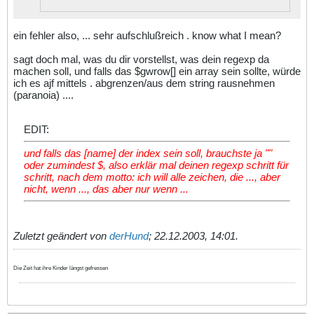
ein fehler also, ... sehr aufschlußreich . know what I mean?
sagt doch mal, was du dir vorstellst, was dein regexp da
machen soll, und falls das $gwrow[] ein array sein sollte, würde
ich es ajf mittels . abgrenzen/aus dem string rausnehmen
(paranoia) ....
EDIT:
und falls das [name] der index sein soll, brauchste ja ""
oder zumindest $, also erklär mal deinen regexp schritt für
schritt, nach dem motto: ich will alle zeichen, die ..., aber
nicht, wenn ..., das aber nur wenn ...
Zuletzt geändert von
derHund
;
22.12.2003, 14:01
.
Die Zeit hat ihre Kinder längst gefressen