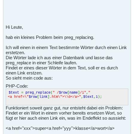
Hi Leute,
hab ein kleines Problem beim preg_replacing.
Ich will einen in einem Text bestimmte Wörter durch einen Link
erstetzen.
Die Wörter lade ich aus einer Datenbank und lasse das
preg_replace in einer Schleife laufen.
Findet er eines dieser Wörter in dem Text, soll er es durch
einen Link erstzen.
So sieht mein code aus:
PHP-Code:
$text
=
preg_replace
(
" /
$row
[
name
]
/i"
,
"
<a href=\"
$row
[
link
]
.htm\">\\0</a>"
,
$text
,
1
);
Funktioniert soweit ganz gut, nur entsteht dabei ein Problem:
Findet er ein Wort in einem vorher bereits ersetzen Wort, so
fügt er hier auch einen Link ein, was im Endeffekt so aussieht:
<a href="xxx">super<a href="yyy">klasse</a>wort</a>