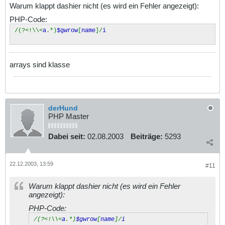
Warum klappt dashier nicht (es wird ein Fehler angezeigt):
PHP-Code:
/(?<!\\<
a
.*)
$gwrow
[
name
]/
i
arrays sind klasse
derHund
PHP Master
Dabei seit:
02.08.2003
Beiträge:
5293
22.12.2003, 13:59
#11
Warum klappt dashier nicht (es wird ein Fehler
angezeigt):
PHP-Code:
/(?<!\\<
a
.*)
$gwrow
[
name
]/
i