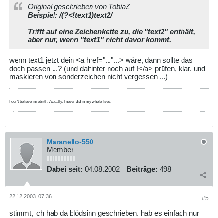
Original geschrieben von TobiaZ
Beispiel: /(?<!text1)text2/
Trifft auf eine Zeichenkette zu, die "text2" enthält,
aber nur, wenn "text1" nicht davor kommt.
wenn text1 jetzt dein <a href="..."...> wäre, dann sollte das
doch passen ...? (und dahinter noch auf !</a> prüfen, klar. und
maskieren von sonderzeichen nicht vergessen ...)
I don't believe in rebirth. Actually, I never did in my whole lives.
Maranello-550
Member
Dabei seit:
04.08.2002
Beiträge:
498
22.12.2003, 07:36
#5
stimmt, ich hab da blödsinn geschrieben. hab es einfach nur