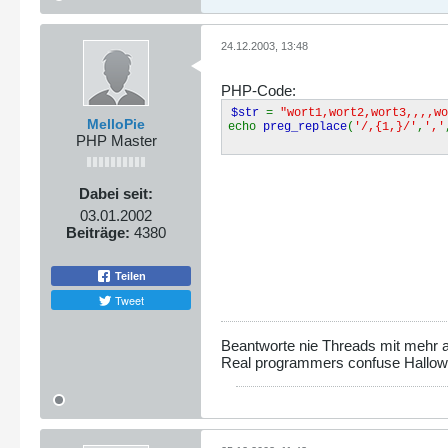
24.12.2003, 13:48
PHP-Code:
$str
=
"wort1,wort2,wort3,,,,wo
MelloPie
echo
preg_replace
(
'/,{1,}/'
,
','
PHP Master
Dabei seit:
03.01.2002
Beiträge:
4380
Teilen
Tweet
Beantworte nie Threads mit mehr al
Real programmers confuse Hallo