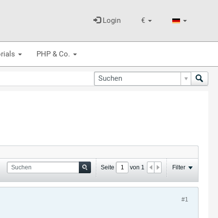
Login
€
rials
PHP & Co.
Seite
von
1
Filter
#1