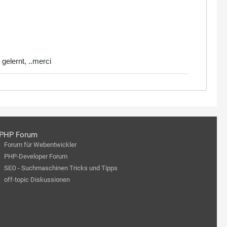
gelernt, ..merci
PHP Forum
Forum für Webentwickler
PHP-Developer Forum
SEO - Suchmaschinen Tricks und Tipps
off-topic Diskussionen