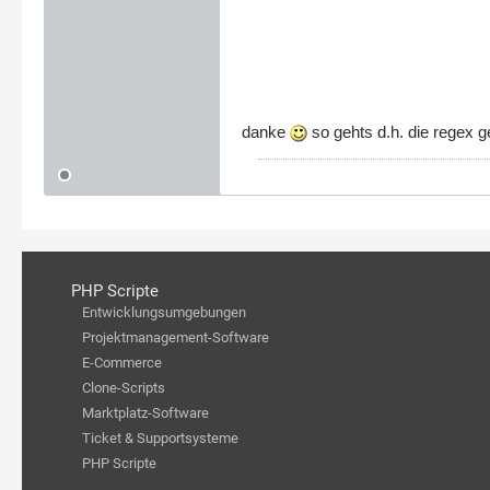
danke
so gehts d.h. die regex g
PHP Scripte
Entwicklungsumgebungen
Projektmanagement-Software
E-Commerce
Clone-Scripts
Marktplatz-Software
Ticket & Supportsysteme
PHP Scripte