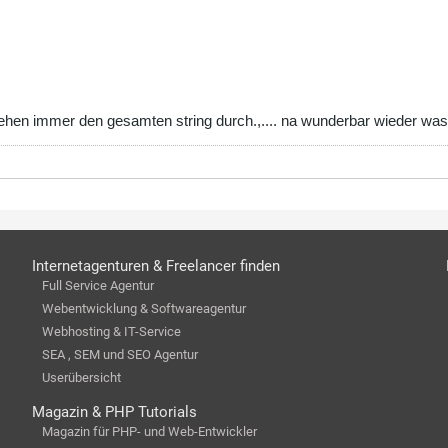
ehen immer den gesamten string durch.,.... na wunderbar wieder was 
Internetagenturen & Freelancer finden
Full Service Agentur
Webentwicklung & Softwareagentur
Webhosting & IT-Service
SEA , SEM und SEO Agentur
Userübersicht
Magazin & PHP Tutorials
Magazin für PHP- und Web-Entwickler