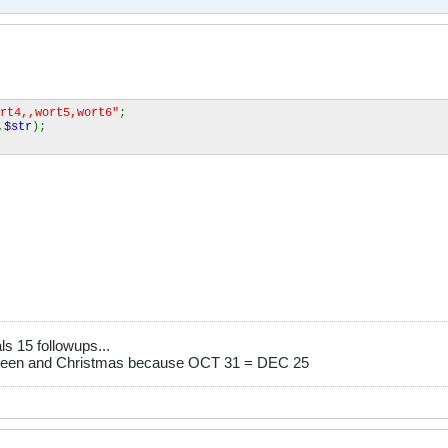
rt4,,wort5,wort6"
;
,
$str
);
s 15 followups...
ween and Christmas because OCT 31 = DEC 25