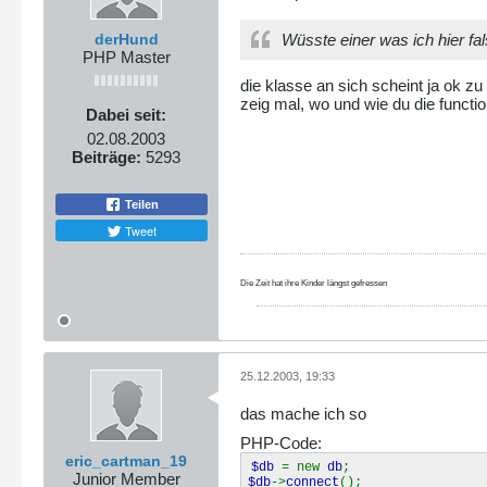
derHund
Wüsste einer was ich hier f
PHP Master
die klasse an sich scheint ja ok zu 
zeig mal, wo und wie du die function
Dabei seit:
02.08.2003
Beiträge:
5293
Teilen
Tweet
Die Zeit hat ihre Kinder längst gefressen
25.12.2003, 19:33
das mache ich so
PHP-Code:
eric_cartman_19
$db
= new
db
;
Junior Member
$db
->
connect
();