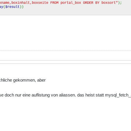
xname,boxinhalt,boxseite FROM portal_box ORDER BY boxsort"
);
ay
(
$result
))
 schliche gekommen, aber
se doch nur eine auflistung von aliassen. das heist statt mysql_fetch_