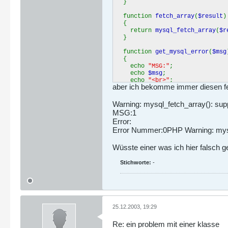
}
function
fetch_array
(
$result
)
{
return
mysql_fetch_array
(
$r
}
function
get_mysql_error
(
$msg
{
echo
"MSG:"
;
echo
$msg
;
echo
"<br>"
;
aber ich bekomme immer diesen fe
echo
"Error:"
;
echo
mysql_error
();
echo
"<br>"
;
Warning: mysql_fetch_array(): sup
echo
"Error Nummer:"
;
MSG:1
echo
mysql_errno
();
Error:
}
Error Nummer:0PHP Warning: mysql_
}
Wüsste einer was ich hier falsch 
Stichworte:
-
25.12.2003, 19:29
Re: ein problem mit einer klasse