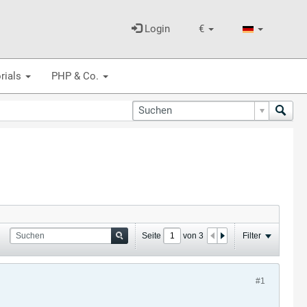
Login
€
rials
PHP & Co.
Seite
von
3
Filter
#1