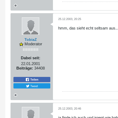
25.12.2003, 20:25
hmm, das sieht echt seltsam aus...
TobiaZ
Moderator
Dabei seit:
22.01.2001
Beiträge:
34408
Teilen
Tweet
25.12.2003, 20:46
ja finde ich auch und irgent wie 