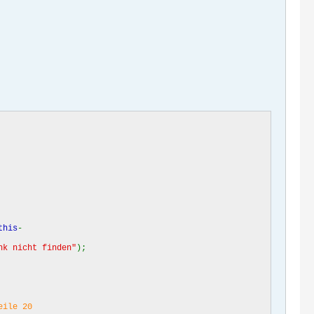
this
-
nk nicht finden"
);
eile 20