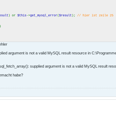
esult
) or
$this
->
get_mysql_error
(
$result
);
// hier ist zeile 25
)
hler
plied argument is not a valid MySQL result resource in C:\Programme
fetch_array(): supplied argument is not a valid MySQL result reso
gemacht habe?