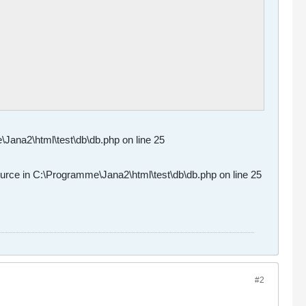
\Jana2\html\test\db\db.php on line 25
urce in C:\Programme\Jana2\html\test\db\db.php on line 25
#2