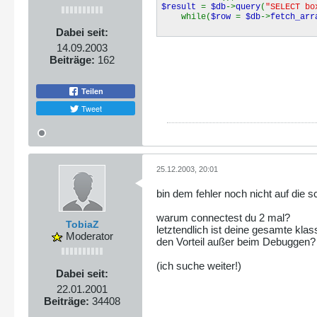
$result
=
$db
->
query
(
"SELECT bo
while(
$row
=
$db
->
fetch_arr
Dabei seit:
14.09.2003
Beiträge:
162
Teilen
Tweet
25.12.2003, 20:01
bin dem fehler noch nicht auf die
warum connectest du 2 mal?
TobiaZ
letztendlich ist deine gesamte klas
Moderator
den Vorteil außer beim Debuggen?
(ich suche weiter!)
Dabei seit:
22.01.2001
Beiträge:
34408