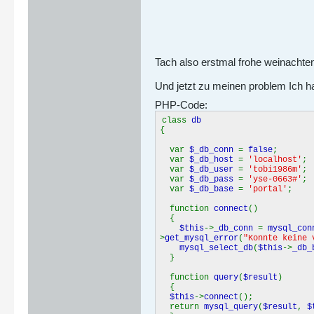
Tach also erstmal frohe weinachte
Und jetzt zu meinen problem Ich ha
PHP-Code:
class
db
{
var
$_db_conn
=
false
;
var
$_db_host
=
'localhost'
;
var
$_db_user
=
'tobi1986m'
;
var
$_db_pass
=
'yse-0663#'
;
var
$_db_base
=
'portal'
;
function
connect
()
{
$this
->
_db_conn
=
mysql_con
>
get_mysql_error
(
"Konnte keine 
mysql_select_db
(
$this
->
_db_
}
function
query
(
$result
)
{
$this
->
connect
();
return
mysql_query
(
$result
,
$