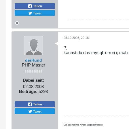
Teilen
Tweet
25.12.2003, 20:16
?,
kannst du das mysql_error(); mal 
derHund
PHP Master
Dabei seit:
02.08.2003
Beiträge:
5293
Teilen
Tweet
Die Zeit hat ihre Kinder längst gefressen