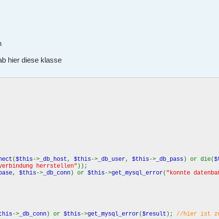
n
b hier diese klasse
nect
(
$this
->
_db_host
,
$this
->
_db_user
,
$this
->
_db_pass
) or die(
$
verbindung herrstellen"
));
base
,
$this
->
_db_conn
) or
$this
->
get_mysql_error
(
"konnte datenba
this
->
_db_conn
) or
$this
->
get_mysql_error
(
$result
);
//hier ist z