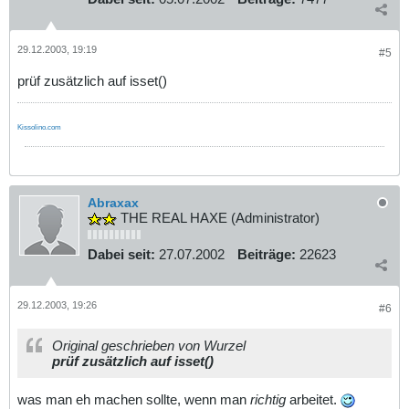
29.12.2003, 19:19
#5
prüf zusätzlich auf isset()
Kissolino.com
Abraxax
THE REAL HAXE (Administrator)
Dabei seit:
27.07.2002
Beiträge:
22623
29.12.2003, 19:26
#6
Original geschrieben von Wurzel
prüf zusätzlich auf isset()
was man eh machen sollte, wenn man
richtig
arbeitet.