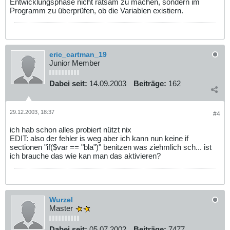
Entwicklungsphase nicht ratsam zu machen, sondern im
Programm zu überprüfen, ob die Variablen existiern.
eric_cartman_19
Junior Member
Dabei seit:
14.09.2003
Beiträge:
162
29.12.2003, 18:37
#4
ich hab schon alles probiert nützt nix
EDIT: also der fehler is weg aber ich kann nun keine if
sectionen "if($var == "bla")" benitzen was ziehmlich sch... ist
ich brauche das wie kan man das aktivieren?
Wurzel
Master
Dabei seit:
05.07.2002
Beiträge:
7477