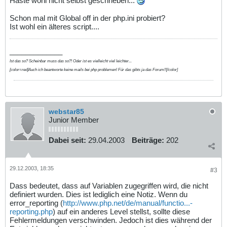
Haste wohl nicht selbst geschrieben...
Schon mal mit Global off in der php.ini probiert?
Ist wohl ein älteres script....
_____________
Ist das so? Scheinbar muss das so?! Oder ist es vielleicht viel leichter...
[color=red]Auch ich beantworte keine mails bei php problemen! Für das gibts ja das Forum!![/color]
webstar85
Junior Member
Dabei seit:
29.04.2003
Beiträge:
202
29.12.2003, 18:35
#3
Dass bedeutet, dass auf Variablen zugegriffen wird, die nicht
definiert wurden. Dies ist lediglich eine Notiz. Wenn du
error_reporting (
http://www.php.net/de/manual/functio...-
reporting.php
) auf ein anderes Level stellst, sollte diese
Fehlermeldungen verschwinden. Jedoch ist dies während der