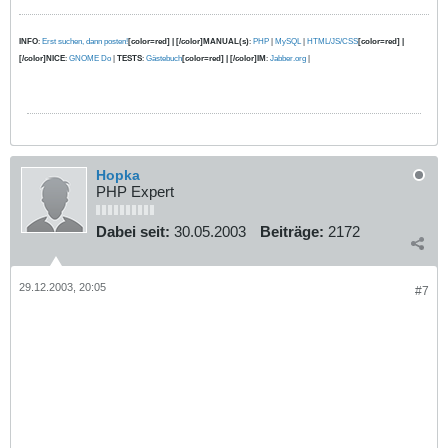
INFO
:
Erst suchen, dann posten!
[color=red] | [/color]MANUAL(s)
:
PHP
|
MySQL
|
HTML/JS/CSS
[color=red] |
[/color]NICE
:
GNOME Do
|
TESTS
:
Gästebuch
[color=red] | [/color]IM
:
Jabber.org
|
Hopka
PHP Expert
Dabei seit:
30.05.2003
Beiträge:
2172
29.12.2003, 20:05
#7