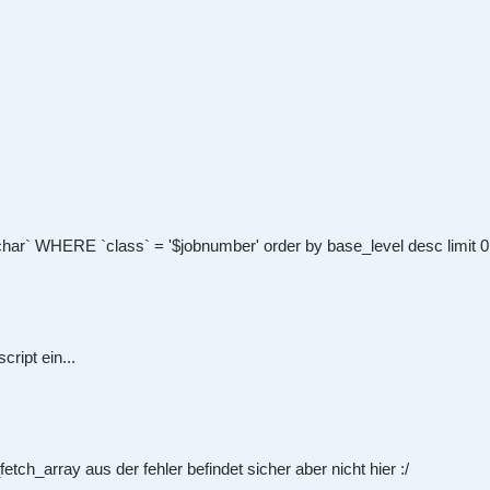
` WHERE `class` = '$jobnumber' order by base_level desc limit 0,
ript ein...
tch_array aus der fehler befindet sicher aber nicht hier :/