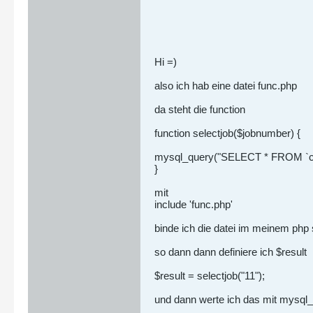
Hi =)
also ich hab eine datei func.php
da steht die function
function selectjob($jobnumber) {
mysql_query("SELECT * FROM `char
}
mit
include 'func.php'
binde ich die datei im meinem php sc
so dann dann definiere ich $result
$result = selectjob("11");
und dann werte ich das mit mysql_fe