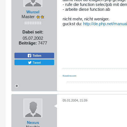
- rufe die function selectjob mit d
- arbeite diese function ab
Wurzel
Master
nicht mehr, nicht weniger.
guckst du:
http://de.php.net/manual
Dabei seit:
05.07.2002
Beiträge:
7477
Teilen
Tweet
Kissolino.com
05.01.2004, 21:09
Nexus