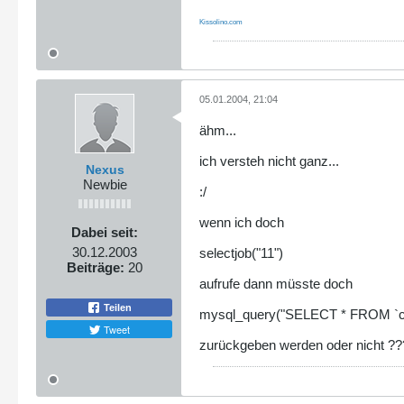
Kissolino.com
05.01.2004, 21:04
ähm...
ich versteh nicht ganz...
Nexus
Newbie
:/
wenn ich doch
Dabei seit:
30.12.2003
selectjob("11")
Beiträge:
20
aufrufe dann müsste doch
Teilen
mysql_query("SELECT * FROM `char
Tweet
zurückgeben werden oder nicht ??