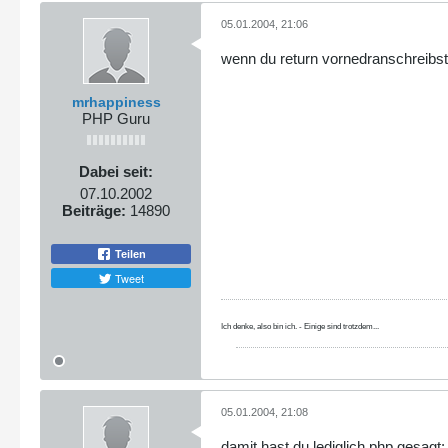
05.01.2004, 21:06
wenn du return vornedranschreibst:
mrhappiness
PHP Guru
Dabei seit:
07.10.2002
Beiträge:
14890
Teilen
Tweet
Ich denke, also bin ich. - Einige sind trotzdem...
05.01.2004, 21:08
damit hast du lediglich php gesagt: