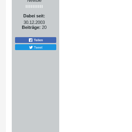
Newbie
Dabei seit:
30.12.2003
Beiträge:
20
Teilen
Tweet