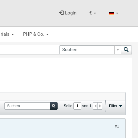
Login
€
rials
PHP & Co.
Seite
von
1
Filter
#1