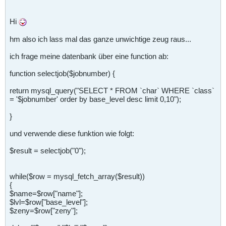
Hi
hm also ich lass mal das ganze unwichtige zeug raus...
ich frage meine datenbank über eine function ab:
function selectjob($jobnumber) {
return mysql_query("SELECT * FROM `char` WHERE `class`
= '$jobnumber' order by base_level desc limit 0,10");
}
und verwende diese funktion wie folgt:
$result = selectjob("0");
while($row = mysql_fetch_array($result))
{
$name=$row["name"];
$lvl=$row["base_level"];
$zeny=$row["zeny"];