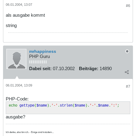
06.01.2004, 13:07
#6
als ausgabe kommt
string
mrhappiness
PHP Guru
Dabei seit:
07.10.2002
Beiträge:
14890
06.01.2004, 13:09
#7
PHP-Code:
echo
gettype
(
$name
).
'-'
.
strlen
(
$name
).
'-'
.
$name
.
':'
;
ausgabe?
Ich denke, also bin ich. - Einige sind trotzdem...