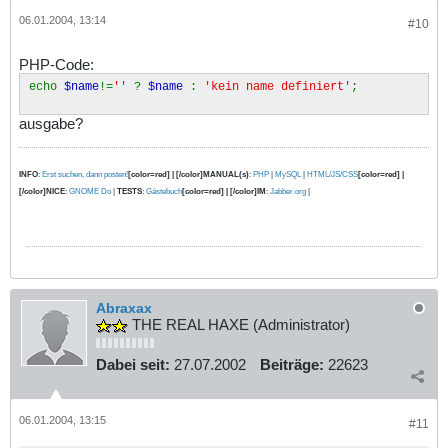
06.01.2004, 13:14
#10
PHP-Code:
echo
$name
!=
''
?
$name
:
'kein name definiert'
;
ausgabe?
INFO
:
Erst suchen, dann posten!
[color=red] | [/color]MANUAL(s)
:
PHP
|
MySQL
|
HTML/JS/CSS
[color=red] |
[/color]NICE
:
GNOME Do
|
TESTS
:
Gästebuch
[color=red] | [/color]IM
:
Jabber.org
|
Abraxax
THE REAL HAXE (Administrator)
Dabei seit:
27.07.2002
Beiträge:
22623
06.01.2004, 13:15
#11