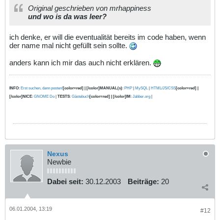
Original geschrieben von mrhappiness
und wo is da was leer?
ich denke, er will die eventualität bereits im code haben, wenn
der name mal nicht gefüllt sein sollte.
anders kann ich mir das auch nicht erklären.
INFO
:
Erst suchen, dann posten!
[color=red] | [/color]MANUAL(s)
:
PHP
|
MySQL
|
HTML/JS/CSS
[color=red] |
[/color]NICE
:
GNOME Do
|
TESTS
:
Gästebuch
[color=red] | [/color]IM
:
Jabber.org
|
Nexus
Newbie
Dabei seit:
30.12.2003
Beiträge:
20
06.01.2004, 13:19
#12