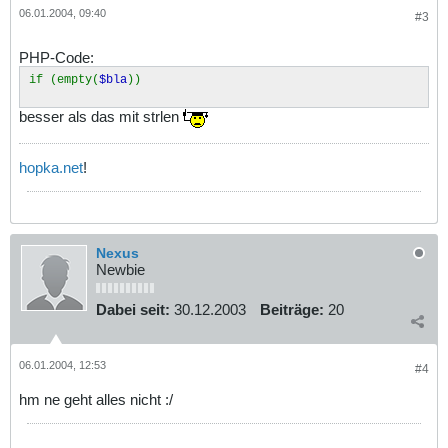
06.01.2004, 09:40
#3
PHP-Code:
if (empty(
$bla
))
besser als das mit strlen
hopka.net
!
Nexus
Newbie
Dabei seit:
30.12.2003
Beiträge:
20
06.01.2004, 12:53
#4
hm ne geht alles nicht :/