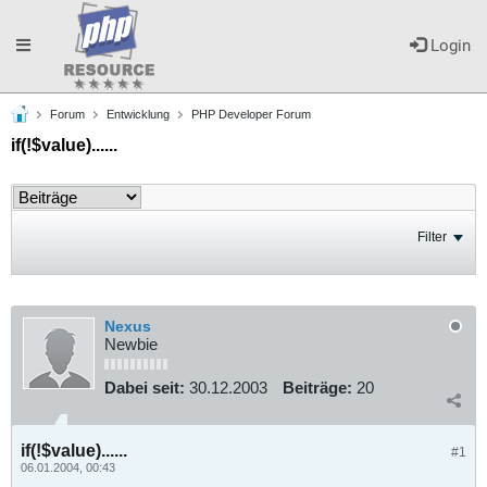
Toggle
Login
Forum
Entwicklung
PHP Developer Forum
navigation
if(!$value)......
Filter
Nexus
Newbie
Dabei seit:
30.12.2003
Beiträge:
20
if(!$value)......
#1
06.01.2004, 00:43