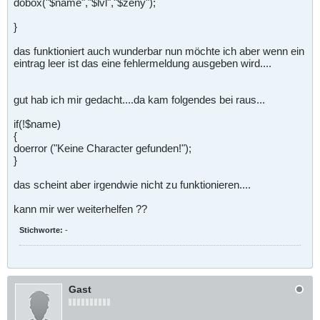
dobox("$name","$lvl","$zeny");
}
das funktioniert auch wunderbar nun möchte ich aber wenn ein
eintrag leer ist das eine fehlermeldung ausgeben wird....
gut hab ich mir gedacht....da kam folgendes bei raus...
if(!$name)
{
doerror ("Keine Character gefunden!");
}
das scheint aber irgendwie nicht zu funktionieren....
kann mir wer weiterhelfen ??
Stichworte:
-
Gast