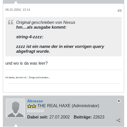
06.01.2004, 13:14
#9
Original geschrieben von Nexus
hm....als ausgabe kommt:
string-4-zzzz:
zzzz ist ein name der in einer vorrigen query
abgefragt wurde.
und wo is da was leer?
Ich denke, also bin ich. - Einige sind trotzdem...
Abraxax
THE REAL HAXE (Administrator)
Dabei seit:
27.07.2002
Beiträge:
22623