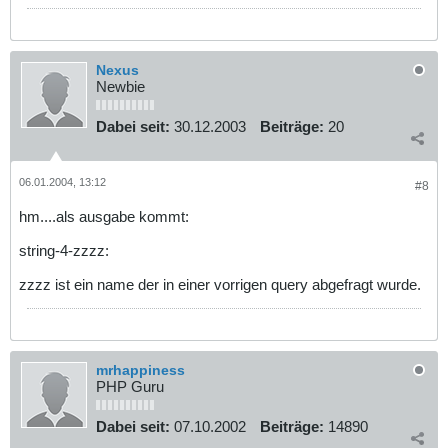
Nexus
Newbie
Dabei seit:
30.12.2003
Beiträge:
20
06.01.2004, 13:12
#8
hm....als ausgabe kommt:
string-4-zzzz:
zzzz ist ein name der in einer vorrigen query abgefragt wurde.
mrhappiness
PHP Guru
Dabei seit:
07.10.2002
Beiträge:
14890