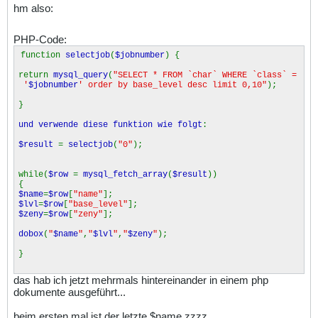
hm also:
PHP-Code:
function
selectjob
(
$jobnumber
) {
return
mysql_query
(
"SELECT * FROM `char` WHERE `class` =
'
$jobnumber
' order by base_level desc limit 0,10"
);
}
und verwende diese funktion wie folgt
:
$result
=
selectjob
(
"0"
);
while(
$row
=
mysql_fetch_array
(
$result
))
{
$name
=
$row
[
"name"
];
$lvl
=
$row
[
"base_level"
];
$zeny
=
$row
[
"zeny"
];
dobox
(
"
$name
"
,
"
$lvl
"
,
"
$zeny
"
);
}
das hab ich jetzt mehrmals hintereinander in einem php
dokumente ausgeführt...
beim ersten mal ist der letzte $name zzzz