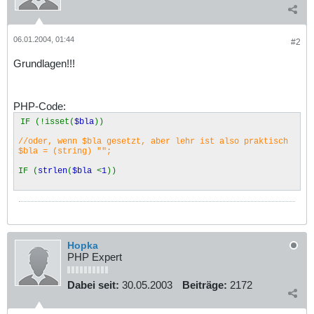
06.01.2004, 01:44
#2
Grundlagen!!!
PHP-Code:
IF (!isset(
$bla
))
//oder, wenn $bla gesetzt, aber lehr ist also praktisch
$bla = (string) "";
IF (
strlen
(
$bla
<
1
))
Hopka
PHP Expert
Dabei seit:
30.05.2003
Beiträge:
2172