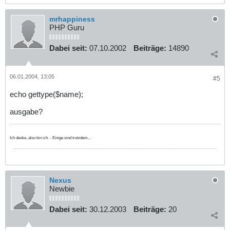
mrhappiness
PHP Guru
Dabei seit:
07.10.2002
Beiträge:
14890
06.01.2004, 13:05
#5
echo gettype($name);
ausgabe?
Ich denke, also bin ich. - Einige sind trotzdem...
Nexus
Newbie
Dabei seit:
30.12.2003
Beiträge:
20