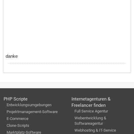
danke
PHP Scripte
Internetagenturen &
Entwicklungsumgebungen
Freelancer finden
Full Service Agentur
Projektmanagement-Software
Webentwicklung &
E-Commerce
Softwareagentur
Clone-Scripts
Webhosting & IT-Service
Marktplatz-Software