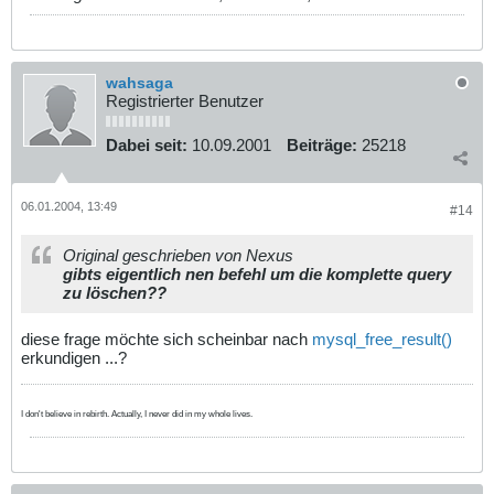
wahsaga
Registrierter Benutzer
Dabei seit:
10.09.2001
Beiträge:
25218
06.01.2004, 13:49
#14
Original geschrieben von Nexus
gibts eigentlich nen befehl um die komplette query
zu löschen??
diese frage möchte sich scheinbar nach
mysql_free_result()
erkundigen ...?
I don't believe in rebirth. Actually, I never did in my whole lives.