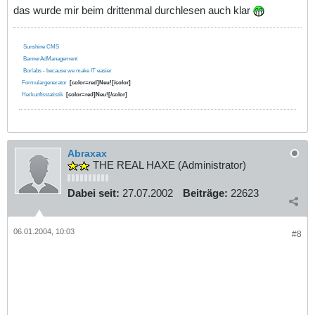
das wurde mir beim drittenmal durchlesen auch klar
Sunshine CMS
BannerAdManagement
Borlabs - because we make IT easier
Formulargenerator
[color=red]Neu![/color]
Herkunftsstatistik
[color=red]Neu![/color]
Abraxax
THE REAL HAXE (Administrator)
Dabei seit:
27.07.2002
Beiträge:
22623
06.01.2004, 10:03
#8