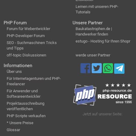
Lernen mit unseren PHP-
Tutorials
PHP Forum
Unsere Partner
Forum für Webentwickler
Baukatastrophen.de |
Handwerker finden
PHP-Developer Forum
estugo - Hosting für Ihren Shopr
SEO - Suchmaschinen Tricks
und Tipps
off-topic Diskussionen
werde unser Partner
Informationen
Über uns
Für Internetagenturen und PHP-
Freelancer
Für Anwender und
Softwareentwickler
Projektausschreibung
veröffentlichen
Jetzt auf unserer Seite:
PHP Scripte verkaufen
* Unsere Preise
Glossar