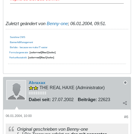
Zuletzt geändert von
Benny-one
;
06.01.2004, 09:51
.
Sunshine CMS
BannerAdManagement
Borlabs - because we make IT easier
Formulargenerator
[color=red]Neu![/color]
Herkunftsstatistik
[color=red]Neu![/color]
Abraxax
THE REAL HAXE (Administrator)
Dabei seit:
27.07.2002
Beiträge:
22623
06.01.2004, 10:00
#6
Original geschrieben von Benny-one