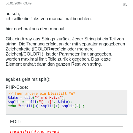
06.01.2004, 09:49
#5
autsch,
ich sollte die links von manual mal beachten.
hier nochmal aus dem manual
Gibt ein Array aus Strings zurück. Jeder String ist ein Teil von
string. Die Trennung erfolgt an der mit separator angegebenen
Zeichenkette ([COLOR=red]ein oder mehrere
Zeichen[/COLOR] ). Ist der Parameter limit angegeben,
werden maximal limit Teile zurück gegeben. Das letzte
Element enthält dann den ganzen Rest von string.
egal: es geht mit split();
PHP-Code:
// fuer andere ein bleistift *g*
$date
=
date
(
"Y-m-d H:i:s"
);
$split
=
split
(
"[- :]"
,
$date
);
echo
"
$split
[
0
]
$split
[
1
]
$split
[
2
]
"
;
EDIT:
hopka du bist zuu schnell