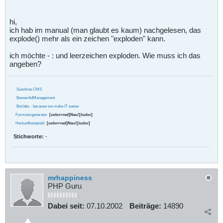
hi,
ich hab im manual (man glaubt es kaum) nachgelesen, das
explode() mehr als ein zeichen "exploden" kann.
ich möchte - : und leerzeichen exploden. Wie muss ich das
angeben?
Sunshine CMS
BannerAdManagement
Borlabs - because we make IT easier
Formulargenerator
[color=red]Neu![/color]
Herkunftsstatistik
[color=red]Neu![/color]
Stichworte:
-
mrhappiness
PHP Guru
Dabei seit:
07.10.2002
Beiträge:
14890