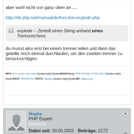
aber wohl nicht von ganz oben an ....
http://de.php.net/manual/de/function.explode.php
explode -- Zerteilt einen String anhand
eines
Trennzeichens
du musst also erst bei einem trenner teilen und dann das
geteilte noch einmal durchlaufen, um den zweiten trenner zu
berücksichtigen.
INFO
:
Erst suchen, dann posten!
[color=red] | [/color]MANUAL(s)
:
PHP
|
MySQL
|
HTML/JS/CSS
[color=red] |
[/color]NICE
:
GNOME Do
|
TESTS
:
Gästebuch
[color=red] | [/color]IM
:
Jabber.org
|
Hopka
PHP Expert
Dabei seit:
30.05.2003
Beiträge:
2172