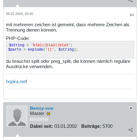
06.01.2004, 09:45
#4
mit mehreren zeichen ist gemeint, dass mehrere Zeichen als
Trennung dienen können.
PHP-Code:
$string
=
'bla1||bla2||bla3'
;
$parts
=
explode
(
'||'
,
$string
);
du brauchst split oder preg_split, die können nämlich reguläre
Ausdrücke verwenden.
hopka.net
!
Benny-one
Master
Dabei seit:
03.01.2002
Beiträge:
5700