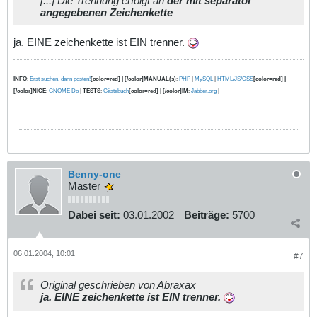
[...] Die Trennung erfolgt an
der mit separator
angegebenen Zeichenkette
ja. EINE zeichenkette ist EIN trenner.
INFO
:
Erst suchen, dann posten!
[color=red] | [/color]MANUAL(s)
:
PHP
|
MySQL
|
HTML/JS/CSS
[color=red] |
[/color]NICE
:
GNOME Do
|
TESTS
:
Gästebuch
[color=red] | [/color]IM
:
Jabber.org
|
Benny-one
Master
Dabei seit:
03.01.2002
Beiträge:
5700
06.01.2004, 10:01
#7
Original geschrieben von Abraxax
ja. EINE zeichenkette ist EIN trenner.