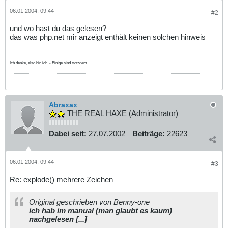
06.01.2004, 09:44
#2
und wo hast du das gelesen?
das was php.net mir anzeigt enthält keinen solchen hinweis
Ich denke, also bin ich. - Einige sind trotzdem...
Abraxax
THE REAL HAXE (Administrator)
Dabei seit:
27.07.2002
Beiträge:
22623
06.01.2004, 09:44
#3
Re: explode() mehrere Zeichen
Original geschrieben von Benny-one
ich hab im manual (man glaubt es kaum)
nachgelesen [...]