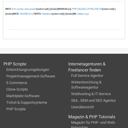
INFO
:
Erst suchen, dann posten!
[color=red] | [/color]MANUAL(s)
:
PHP
|
MySQL
|
HTML/JS/CSS
[color=red] |
[/color]NICE
:
GNOME Do
|
TESTS
:
Gästebuch
[color=red] | [/color]IM
:
Jabber.org
|
PHP Scripte
Internetagenturen &
Entwicklungsumgebungen
Freelancer finden
Full Service Agentur
Projektmanagement-Software
Webentwicklung &
E-Commerce
Softwareagentur
Clone-Scripts
Webhosting & IT-Service
Marktplatz-Software
SEA , SEM und SEO Agentur
Ticket & Supportsysteme
Userübersicht
PHP Scripte
Magazin & PHP Tutorials
Magazin für PHP- und Web-
Entwickler