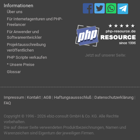
Informationen
Über uns
Für Internetagenturen und PHP-
Freelancer
Für Anwender und
Softwareentwickler
Projektausschreibung
veröffentlichen
Jetzt auf unserer Seite:
PHP Scripte verkaufen
* Unsere Preise
Glossar
Impressum
|
Kontakt
|
AGB
|
Haftungsaussschluß
|
Datenschutzerklärung
|
FAQ
Copyright © 1996 - 2026
ebiz-consult GmbH & Co. KG
. Alle Rechte
vorbehalten.
Die auf dieser Seite verwendeten Produktbezeichnungen, Namen und
Warenzeichen sind Eigentum der jeweiligen Firmen.