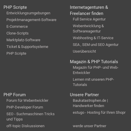
PHP Scripte
Internetagenturen &
Entwicklungsumgebungen
Freelancer finden
Full Service Agentur
Projektmanagement-Software
Webentwicklung &
E-Commerce
Softwareagentur
Clone-Scripts
Webhosting & IT-Service
Marktplatz-Software
SEA , SEM und SEO Agentur
Ticket & Supportsysteme
Userübersicht
PHP Scripte
Magazin & PHP Tutorials
Magazin für PHP- und Web-
Entwickler
Lernen mit unseren PHP-
Tutorials
PHP Forum
Unsere Partner
Forum für Webentwickler
Baukatastrophen.de |
Handwerker finden
PHP-Developer Forum
estugo - Hosting für Ihren Shopr
SEO - Suchmaschinen Tricks
und Tipps
off-topic Diskussionen
werde unser Partner