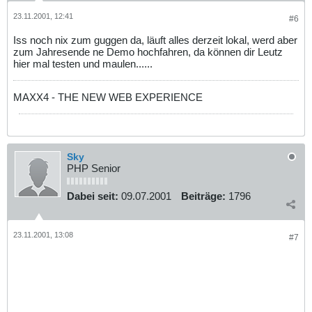
23.11.2001, 12:41
#6
Iss noch nix zum guggen da, läuft alles derzeit lokal, werd aber
zum Jahresende ne Demo hochfahren, da können dir Leutz
hier mal testen und maulen......
MAXX4 - THE NEW WEB EXPERIENCE
Sky
PHP Senior
Dabei seit:
09.07.2001
Beiträge:
1796
23.11.2001, 13:08
#7