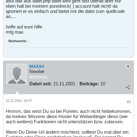
also das aus datei.php datei wird geht fast überall aber nur
eben halt bei meinem puredreck( ) account halt nicht! da
ignoriert er es einfach und bietet mir die datei zum quellcode
an....
hoffe auf eure hilfe
mfg max
Stichworte:
-
MAXX4
Newbie
Dabei seit:
21.11.2001
Beiträge:
10
22.11.2001, 03:47
#2
Hmmm, das wirst Du so bei Puretec auch nicht hinbekommen,
da meines Wissens diese Hoster für Webanfänger diese (wie
auch weitere) Funktionen nicht unterstützen bzw. zulassen.
Wenn Du Deine Url ändern möchtest, solltest Du mal über ein