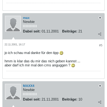
max
Newbie
Dabei seit:
01.11.2001
Beiträge:
21
22.11.2001, 16:17
#5
jo ich schau mal danke für den tipp
hmm is klar das du mir das nich geben kannst ...
aber darf ich mir mal den cms anguggen ?
MAXX4
Newbie
Dabei seit:
21.11.2001
Beiträge:
10