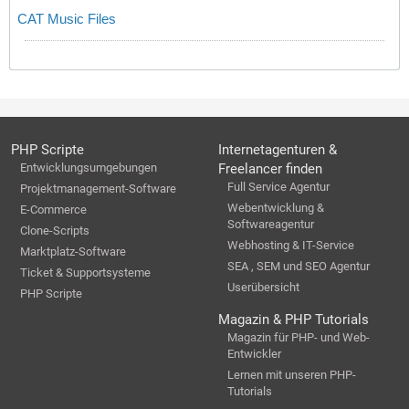
CAT Music Files
PHP Scripte
Internetagenturen &
Entwicklungsumgebungen
Freelancer finden
Full Service Agentur
Projektmanagement-Software
Webentwicklung &
E-Commerce
Softwareagentur
Clone-Scripts
Webhosting & IT-Service
Marktplatz-Software
SEA , SEM und SEO Agentur
Ticket & Supportsysteme
Userübersicht
PHP Scripte
Magazin & PHP Tutorials
Magazin für PHP- und Web-
Entwickler
Lernen mit unseren PHP-
Tutorials