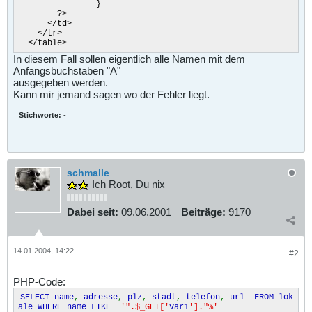
}
?>
</td>
</tr>
</table>
In diesem Fall sollen eigentlich alle Namen mit dem
Anfangsbuchstaben "A"
ausgegeben werden.
Kann mir jemand sagen wo der Fehler liegt.
Stichworte:
-
schmalle
Ich Root, Du nix
Dabei seit:
09.06.2001
Beiträge:
9170
14.01.2004, 14:22
#2
PHP-Code:
SELECT name
,
adresse
,
plz
,
stadt
,
telefon
,
url FROM lok
ale WHERE name LIKE
'".$_GET['
var1
']."%'