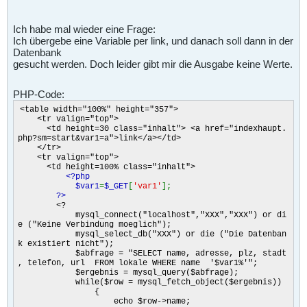
Ich habe mal wieder eine Frage:
Ich übergebe eine Variable per link, und danach soll dann in der
Datenbank
gesucht werden. Doch leider gibt mir die Ausgabe keine Werte.
PHP-Code:
<table width="100%" height="357">
<tr valign="top">
<td height=30 class="inhalt"> <a href="indexhaupt.
php?sm=start&var1=a">link</a></td>
</tr>
<tr valign="top">
<td height=100% class="inhalt">
<?php
$var1
=
$_GET
[
'var1'
];
?>
<?
mysql_connect("localhost","XXX","XXX") or di
e ("Keine Verbindung moeglich");
mysql_select_db("XXX") or die ("Die Datenban
k existiert nicht");
$abfrage = "SELECT name, adresse, plz, stadt
, telefon, url FROM lokale WHERE name '$var1%'";
$ergebnis = mysql_query($abfrage);
while($row = mysql_fetch_object($ergebnis))
{
echo $row->name;