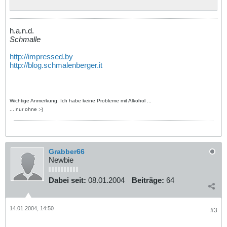
h.a.n.d.
Schmalle
http://impressed.by
http://blog.schmalenberger.it
Wichtige Anmerkung: Ich habe keine Probleme mit Alkohol ...
... nur ohne :-)
Grabber66
Newbie
Dabei seit:
08.01.2004
Beiträge:
64
14.01.2004, 14:50
#3