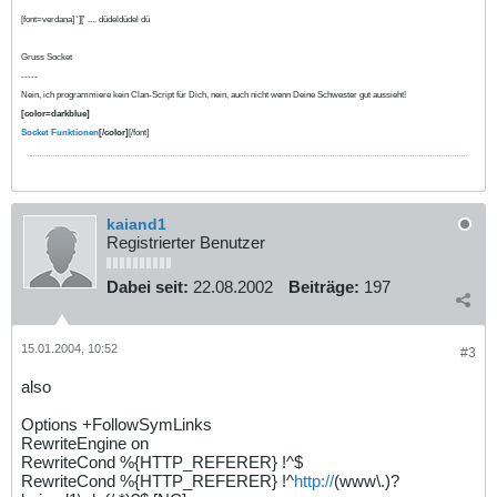
[font=verdana] '][' .... düdeldüdel dü
Gruss Socket
-----
Nein, ich programmiere kein Clan-Script für Dich, nein, auch nicht wenn Deine Schwester gut aussieht!
[color=darkblue]
Socket Funktionen
[/color]
[/font]
kaiand1
Registrierter Benutzer
Dabei seit:
22.08.2002
Beiträge:
197
15.01.2004, 10:52
#3
also
Options +FollowSymLinks
RewriteEngine on
RewriteCond %{HTTP_REFERER} !^$
RewriteCond %{HTTP_REFERER} !^
http://
(www\.)?