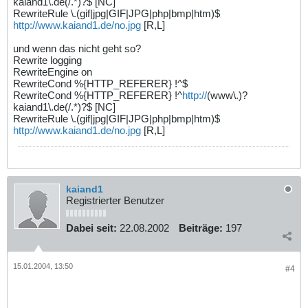
kaiand1\.de(/.*)?$ [NC]
RewriteRule \.(gif|jpg|GIF|JPG|php|bmp|htm)$
http://www.kaiand1.de/no.jpg
[R,L]
und wenn das nicht geht so?
Rewrite logging
RewriteEngine on
RewriteCond %{HTTP_REFERER} !^$
RewriteCond %{HTTP_REFERER} !^
http://
(www\.)?
kaiand1\.de(/.*)?$ [NC]
RewriteRule \.(gif|jpg|GIF|JPG|php|bmp|htm)$
http://www.kaiand1.de/no.jpg
[R,L]
kaiand1
Registrierter Benutzer
Dabei seit:
22.08.2002
Beiträge:
197
15.01.2004, 13:50
#4