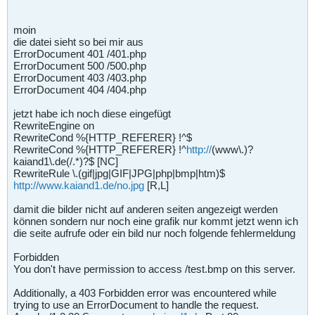
moin
die datei sieht so bei mir aus
ErrorDocument 401 /401.php
ErrorDocument 500 /500.php
ErrorDocument 403 /403.php
ErrorDocument 404 /404.php
jetzt habe ich noch diese eingefügt
RewriteEngine on
RewriteCond %{HTTP_REFERER} !^$
RewriteCond %{HTTP_REFERER} !^
http://
(www\.)?
kaiand1\.de(/.*)?$ [NC]
RewriteRule \.(gif|jpg|GIF|JPG|php|bmp|htm)$
http://www.kaiand1.de/no.jpg
[R,L]
damit die bilder nicht auf anderen seiten angezeigt werden
können sondern nur noch eine grafik nur kommt jetzt wenn ich
die seite aufrufe oder ein bild nur noch folgende fehlermeldung
Forbidden
You don't have permission to access /test.bmp on this server.
Additionally, a 403 Forbidden error was encountered while
trying to use an ErrorDocument to handle the request.