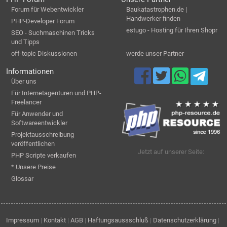
Forum für Webentwickler
Baukatastrophen.de |
Handwerker finden
PHP-Developer Forum
estugo - Hosting für Ihren Shopr
SEO - Suchmaschinen Tricks
und Tipps
off-topic Diskussionen
werde unser Partner
Informationen
Über uns
Für Internetagenturen und PHP-
Freelancer
Für Anwender und
Softwareentwickler
Projektausschreibung
veröffentlichen
Jetzt auf unserer Seite:
PHP Scripte verkaufen
* Unsere Preise
Glossar
Impressum
|
Kontakt
|
AGB
|
Haftungsaussschluß
|
Datenschutzerklärung
|