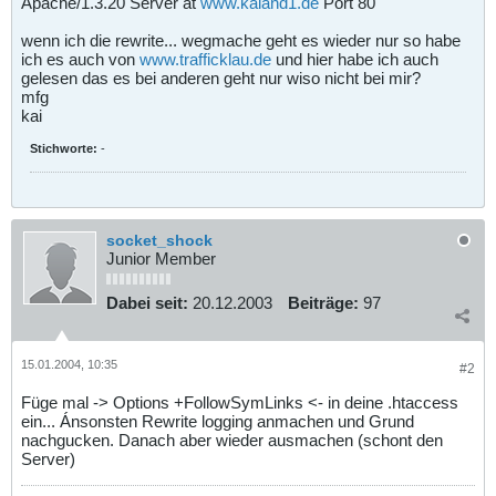
Apache/1.3.20 Server at
www.kaiand1.de
Port 80
wenn ich die rewrite... wegmache geht es wieder nur so habe
ich es auch von
www.trafficklau.de
und hier habe ich auch
gelesen das es bei anderen geht nur wiso nicht bei mir?
mfg
kai
Stichworte:
-
socket_shock
Junior Member
Dabei seit:
20.12.2003
Beiträge:
97
15.01.2004, 10:35
#2
Füge mal -> Options +FollowSymLinks <- in deine .htaccess
ein... Ánsonsten Rewrite logging anmachen und Grund
nachgucken. Danach aber wieder ausmachen (schont den
Server)