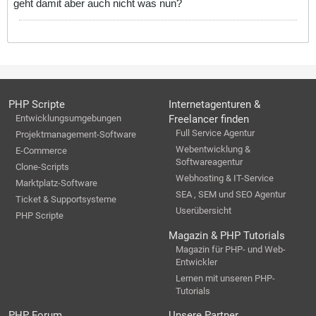
geht damit aber auch nicht was nun?
PHP Scripte
Internetagenturen &
Entwicklungsumgebungen
Freelancer finden
Full Service Agentur
Projektmanagement-Software
Webentwicklung &
E-Commerce
Softwareagentur
Clone-Scripts
Webhosting & IT-Service
Marktplatz-Software
SEA , SEM und SEO Agentur
Ticket & Supportsysteme
Userübersicht
PHP Scripte
Magazin & PHP Tutorials
Magazin für PHP- und Web-
Entwickler
Lernen mit unseren PHP-
Tutorials
PHP Forum
Unsere Partner