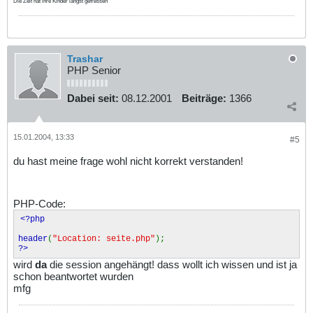
Die Zeit hat ihre Kinder längst gefressen
Trashar
PHP Senior
Dabei seit:
08.12.2001
Beiträge:
1366
15.01.2004, 13:33
#5
du hast meine frage wohl nicht korrekt verstanden!
PHP-Code:
<?php
header
(
"Location: seite.php"
);
?>
wird
da
die session angehängt! dass wollt ich wissen und ist ja
schon beantwortet wurden
mfg