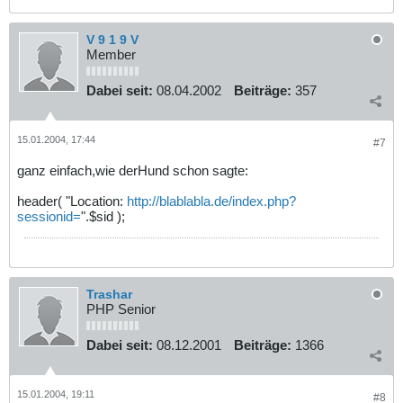
V 9 1 9 V
Member
Dabei seit:
08.04.2002
Beiträge:
357
15.01.2004, 17:44
#7
ganz einfach,wie derHund schon sagte:
header( "Location:
http://blablabla.de/index.php?
sessionid=
".$sid );
Trashar
PHP Senior
Dabei seit:
08.12.2001
Beiträge:
1366
15.01.2004, 19:11
#8