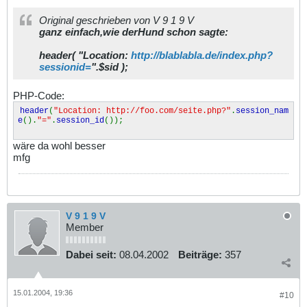
Original geschrieben von V 9 1 9 V
ganz einfach,wie derHund schon sagte:
header( "Location:
http://blablabla.de/index.php?
sessionid=
".$sid );
PHP-Code:
header
(
"Location: http://foo.com/seite.php?"
.
session_nam
e
().
"="
.
session_id
());
wäre da wohl besser
mfg
V 9 1 9 V
Member
Dabei seit:
08.04.2002
Beiträge:
357
15.01.2004, 19:36
#10