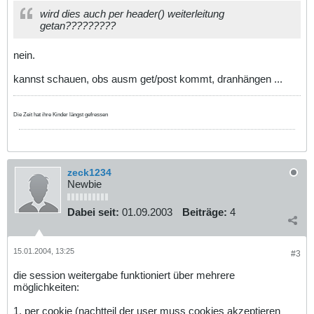
wird dies auch per header() weiterleitung
getan?????????
nein.
kannst schauen, obs ausm get/post kommt, dranhängen ...
Die Zeit hat ihre Kinder längst gefressen
zeck1234
Newbie
Dabei seit:
01.09.2003
Beiträge:
4
15.01.2004, 13:25
#3
die session weitergabe funktioniert über mehrere
möglichkeiten:
1. per cookie (nachtteil der user muss cookies akzeptieren