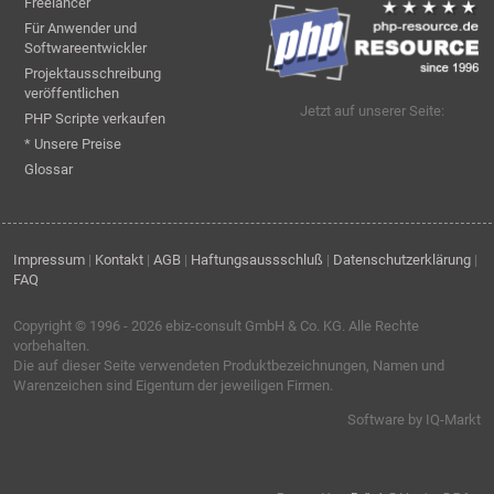
Freelancer
Für Anwender und
Softwareentwickler
Projektausschreibung
veröffentlichen
Jetzt auf unserer Seite:
PHP Scripte verkaufen
* Unsere Preise
Glossar
Impressum
|
Kontakt
|
AGB
|
Haftungsaussschluß
|
Datenschutzerklärung
|
FAQ
Copyright © 1996 - 2026
ebiz-consult GmbH & Co. KG
. Alle Rechte
vorbehalten.
Die auf dieser Seite verwendeten Produktbezeichnungen, Namen und
Warenzeichen sind Eigentum der jeweiligen Firmen.
Software by IQ-Markt