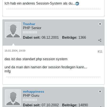
Ich hab ein anderes Session-System als du...
Trashar
PHP Senior
Dabei seit:
08.12.2001
Beiträge:
1366
15.01.2004, 19:59
#11
das ist das standart php session system
und da man den namen der session festlegen kann...
mfg
mrhappiness
PHP Guru
Dabei seit:
07.10.2002
Beiträge:
14890