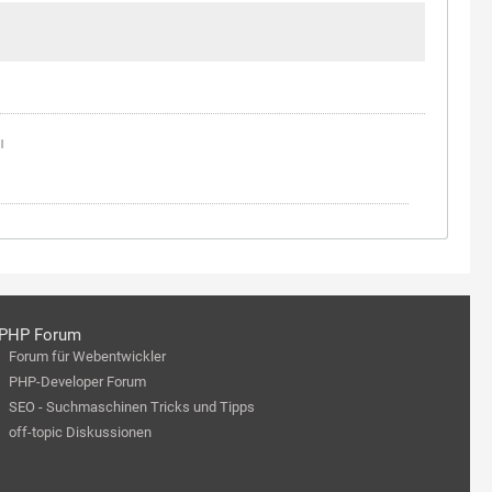
|
PHP Forum
Forum für Webentwickler
PHP-Developer Forum
SEO - Suchmaschinen Tricks und Tipps
off-topic Diskussionen