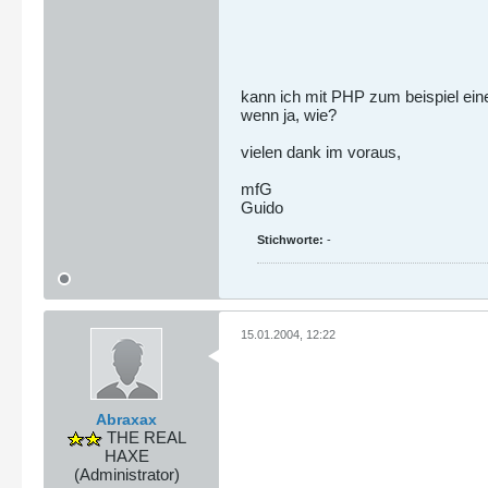
kann ich mit PHP zum beispiel eine
wenn ja, wie?
vielen dank im voraus,
mfG
Guido
Stichworte:
-
15.01.2004, 12:22
Abraxax
THE REAL
HAXE
(Administrator)