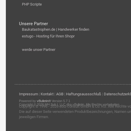
PHP Scripte
Unsere Partner
Baukatastrophen.de | Handwerker finden
estugo - Hosting für Ihren Shopr
werde unser Partner
Impressum
|
Kontakt
|
AGB
|
Haftungsaussschluß
|
Datenschutzerk
Powered by
vBulletin®
Version 5.7.1
Copyright © 2026 MH Sub I, LLC dba vBulletin. Alle Rechte vorbehalten.
Copyright © 1996 - 2026
ebiz-consult GmbH & Co. KG
. Alle Rechte v
Die auf dieser Seite verwendeten Produktbezeichnungen, Namen u
jeweiligen Firmen.