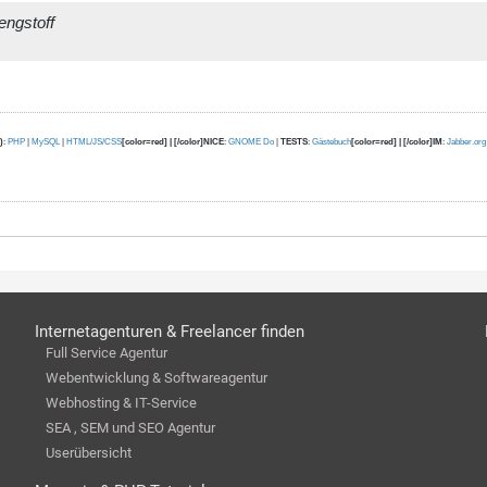
engstoff
)
:
PHP
|
MySQL
|
HTML/JS/CSS
[color=red] | [/color]NICE
:
GNOME Do
|
TESTS
:
Gästebuch
[color=red] | [/color]IM
:
Jabber.org
Internetagenturen & Freelancer finden
Full Service Agentur
Webentwicklung & Softwareagentur
Webhosting & IT-Service
SEA , SEM und SEO Agentur
Userübersicht