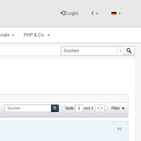
Login
€
rials
PHP & Co.
Seite
von
1
Filter
#1