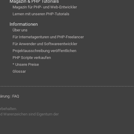
Magazin & PHP Tutorials
Magazin für PHP- und Web-Entwickler
Lernen mit unseren PHP-Tutorials
Informationen
Über uns
Für Internetagenturen und PHP-Freelancer
Für Anwender und Softwareentwickler
Projektausschreibung veröffentlichen
PHP Scripte verkaufen
* Unsere Preise
Glossar
lärung
|
FAQ
orbehalten.
nd Warenzeichen sind Eigentum der