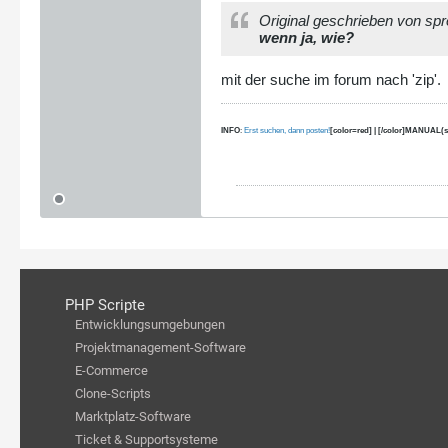
Original geschrieben von spr
wenn ja, wie?
mit der suche im forum nach 'zip'.
INFO
:
Erst suchen, dann posten!
[color=red] | [/color]MANUAL(s
PHP Scripte
Entwicklungsumgebungen
Projektmanagement-Software
E-Commerce
Clone-Scripts
Marktplatz-Software
Ticket & Supportsysteme