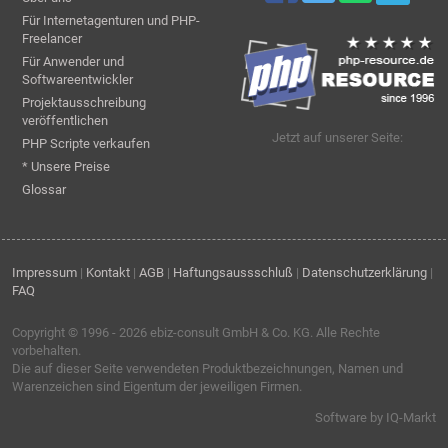
Für Internetagenturen und PHP-
Freelancer
Für Anwender und
Softwareentwickler
Projektausschreibung
veröffentlichen
Jetzt auf unserer Seite:
PHP Scripte verkaufen
* Unsere Preise
Glossar
Impressum
|
Kontakt
|
AGB
|
Haftungsaussschluß
|
Datenschutzerklärung
|
FAQ
Copyright © 1996 - 2026
ebiz-consult GmbH & Co. KG
. Alle Rechte
vorbehalten.
Die auf dieser Seite verwendeten Produktbezeichnungen, Namen und
Warenzeichen sind Eigentum der jeweiligen Firmen.
Software by IQ-Markt