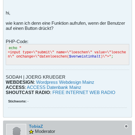
hi,
wie kann ich denn eine Funktion aufrufen, wenn der Benutzer
auf einen Button drückt?
PHP-Code:
echo
"
<input type=\"submit\" name=\"loeschen\" value=\"loesche
n\" onChange=\"datenloeschen(
$verweistinhalt
)\">"
;
SODAH | JOERG KRUEGER
WEBDESIGN
:
Wordpress Webdesign Mainz
ACCESS
:
ACCESS Datenbank Mainz
SHOUTCAST RADIO
:
FREE INTERNET WEB RADIO
Stichworte:
-
TobiaZ
Moderator