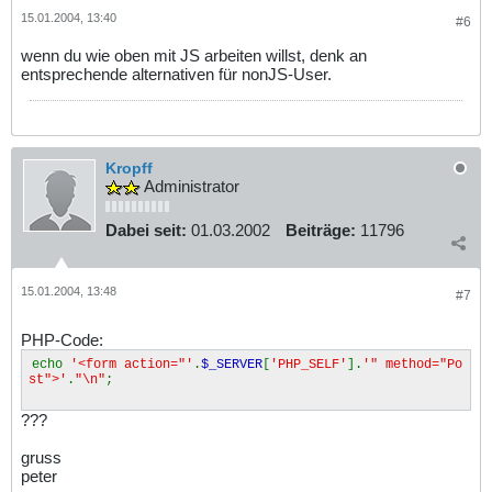
15.01.2004, 13:40
#6
wenn du wie oben mit JS arbeiten willst, denk an
entsprechende alternativen für nonJS-User.
Kropff
Administrator
Dabei seit:
01.03.2002
Beiträge:
11796
15.01.2004, 13:48
#7
PHP-Code:
echo
'<form action="'
.
$_SERVER
[
'PHP_SELF'
].
'" method="Po
st">'
.
"\n"
;
???
gruss
peter