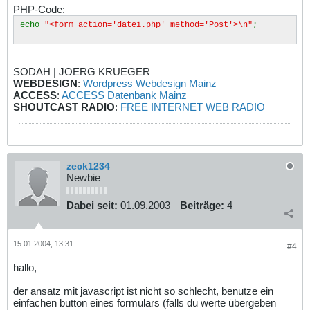
PHP-Code:
echo
"<form action='datei.php' method='Post'>\n"
;
SODAH | JOERG KRUEGER
WEBDESIGN
:
Wordpress Webdesign Mainz
ACCESS
:
ACCESS Datenbank Mainz
SHOUTCAST RADIO
:
FREE INTERNET WEB RADIO
zeck1234
Newbie
Dabei seit:
01.09.2003
Beiträge:
4
15.01.2004, 13:31
#4
hallo,
der ansatz mit javascript ist nicht so schlecht, benutze ein
einfachen button eines formulars (falls du werte übergeben