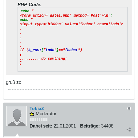
PHP-Code:
echo
"
<form action='datei.php' method='Post'>\n"
;
echo
"
<input type='hidden' value='foobar' name='todo'>
.
.
.
.
.
if (
$_POST
[
"
todo
"
]
=="
foobar
")
{
..........do somthing;
}
gruß zc
TobiaZ
Moderator
Dabei seit:
22.01.2001
Beiträge:
34408