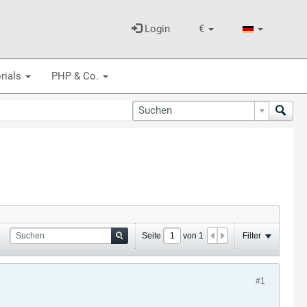
Login
€
rials
PHP & Co.
Seite
von
1
Filter
#1