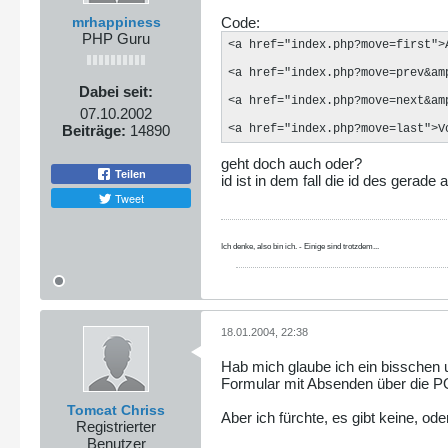
mrhappiness
Code:
PHP Guru
<a href="index.php?move=first">A
<a href="index.php?move=prev&amp
Dabei seit:
<a href="index.php?move=next&amp
07.10.2002
Beiträge:
14890
<a href="index.php?move=last">V
geht doch auch oder?
Teilen
id ist in dem fall die id des gerad
Tweet
Ich denke, also bin ich. - Einige sind trotzdem...
18.01.2004, 22:38
Hab mich glaube ich ein bisschen 
Formular mit Absenden über die 
Tomcat Chriss
Aber ich fürchte, es gibt keine, o
Registrierter
Benutzer