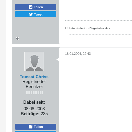
Teilen
Tweet
Ich denke, also bin ich. - Einige sind trotzdem...
18.01.2004, 22:43
Tomcat Chriss
Registrierter
Benutzer
Dabei seit:
08.08.2003
Beiträge:
235
Teilen