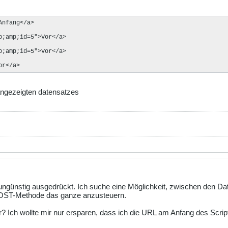
nfang</a>

;amp;id=5">Vor</a>

;amp;id=5">Vor</a>

or</a>
e angezeigten datensatzes
ungünstig ausgedrückt. Ich suche eine Möglichkeit, zwischen den Da
POST-Methode das ganze anzusteuern.
der? Ich wollte mir nur ersparen, dass ich die URL am Anfang des Scr