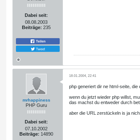
Dabei seit:
08.08.2003
Beiträge:
235
Teilen
Tweet
18.01.2004, 22:41
php generiert dir ne html-seite, d
wenn du jetzt wieder php willst, m
mrhappiness
das machst du entweder durch betä
PHP Guru
aber die URL zerstückeln is ja nic
Dabei seit:
07.10.2002
Beiträge:
14890