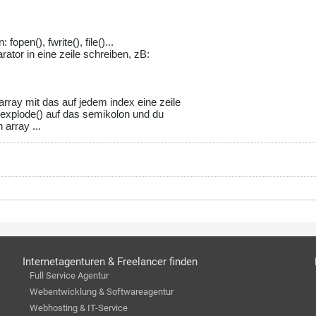
fopen(), fwrite(), file()...
ator in eine zeile schreiben, zB:
 array mit das auf jedem index eine zeile
st, explode() auf das semikolon und du
 array ...
Internetagenturen & Freelancer finden
Full Service Agentur
Webentwicklung & Softwareagentur
Webhosting & IT-Service