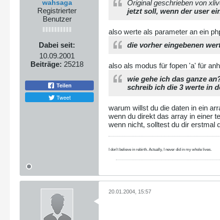
wahsaga
Original geschrieben von xli
Registrierter
jetzt soll, wenn der user e
Benutzer
also werte als parameter an ein php
Dabei seit:
die vorher eingebenen wert
10.09.2001
Beiträge:
25218
also als modus für fopen 'a' für 
wie gehe ich das ganze an
Teilen
schreib ich die 3 werte in d
Tweet
warum willst du die daten in ein ar
wenn du direkt das array in einer te
wenn nicht, solltest du dir erstmal 
I don't believe in rebirth. Actually, I never did in my whole lives.
20.01.2004, 15:57