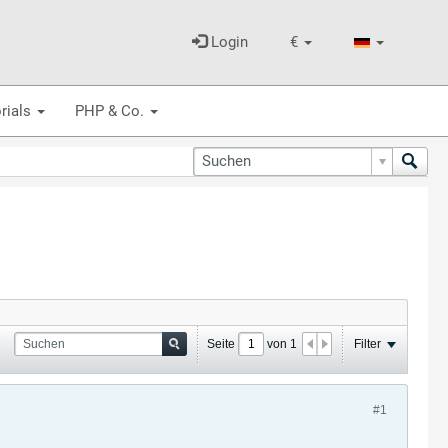
Login
€
rials
PHP & Co.
Seite
von
1
Filter
#1