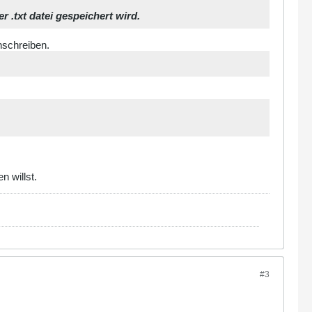
r .txt datei gespeichert wird.
inschreiben.
n willst.
#3