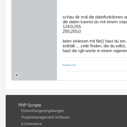
schau dir mal die dateifunktionen an: 
die daten kannst du mit einem separ
124;0;255
255;255;0
beim einlesen mit file() hast du ein
enthält ... zeile finden, die du will
hast die rgb-werte in einem eigenen
Kissolino.com
PHP Scripte
Entwicklungsumgebungen
Projektmanagement-Software
E-Commerce