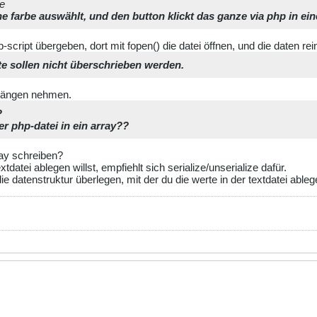
ve
ine farbe auswählt, und den button klickt das ganze via php in eine
-script übergeben, dort mit fopen() die datei öffnen, und die daten re
e sollen nicht überschrieben werden.
anhängen nehmen.
?
er php-datei in ein array??
ray schreiben?
xtdatei ablegen willst, empfiehlt sich serialize/unserialize dafür.
die datenstruktur überlegen, mit der du die werte in der textdatei ablege