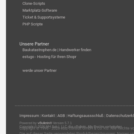
Clone-Scripts
Marktplatz-Software
Ticket & Supportsysteme
PHP Scripte
Unsere Partner
Baukatastrophen.de | Handwerker finden
estugo - Hosting für Ihren Shopr
werde unser Partner
Impressum
|
Kontakt
|
AGB
|
Haftungsaussschluß
|
Datenschutzerk
Powered by
vBulletin®
Version 5.7.1
Copyright © 2026 MH Sub I, LLC dba vBulletin. Alle Rechte vorbehalten.
Copyright © 1996 - 2026
ebiz-consult GmbH & Co. KG
. Alle Rechte v
Die auf dieser Seite verwendeten Produktbezeichnungen, Namen u