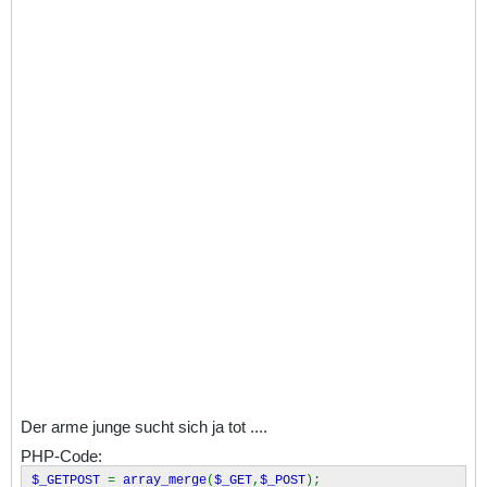
Der arme junge sucht sich ja tot ....
PHP-Code:
$_GETPOST
=
array_merge
(
$_GET
,
$_POST
);