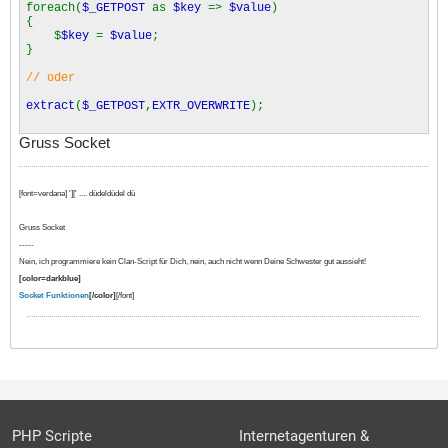
foreach(
$_GETPOST
as
$key
=>
$value
)
{
$
$key
=
$value
;
}
// oder
extract
(
$_GETPOST
,
EXTR_OVERWRITE
);
Gruss Socket
[font=verdana] '][' .... düdeldüdel dü
Gruss Socket
-----
Nein, ich programmiere kein Clan-Script für Dich, nein, auch nicht wenn Deine Schwester gut aussieht!
[color=darkblue]
Socket Funktionen
[/color]
[/font]
PHP Scripte
Internetagenturen &