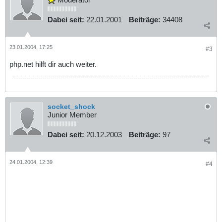
Dabei seit:
22.01.2001
Beiträge:
34408
23.01.2004, 17:25
#3
php.net hilft dir auch weiter.
socket_shock
Junior Member
Dabei seit:
20.12.2003
Beiträge:
97
24.01.2004, 12:39
#4