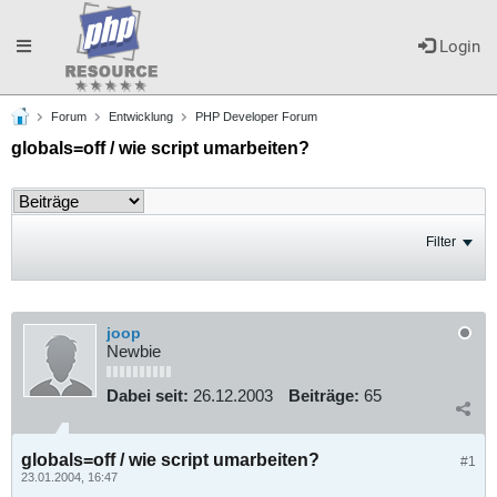
Toggle
Login
Forum
Entwicklung
PHP Developer Forum
navigation
globals=off / wie script umarbeiten?
Filter
joop
Newbie
Dabei seit:
26.12.2003
Beiträge:
65
globals=off / wie script umarbeiten?
#1
23.01.2004, 16:47