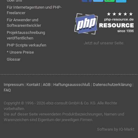
Über uns
Für Internetagenturen und PHP-
Freelancer
Für Anwender und
Softwareentwickler
Projektausschreibung
veröffentlichen
Jetzt auf unserer Seite:
PHP Scripte verkaufen
* Unsere Preise
Glossar
Impressum
|
Kontakt
|
AGB
|
Haftungsaussschluß
|
Datenschutzerklärung
|
FAQ
Copyright © 1996 - 2026
ebiz-consult GmbH & Co. KG
. Alle Rechte
vorbehalten.
Die auf dieser Seite verwendeten Produktbezeichnungen, Namen und
Warenzeichen sind Eigentum der jeweiligen Firmen.
Software by IQ-Markt