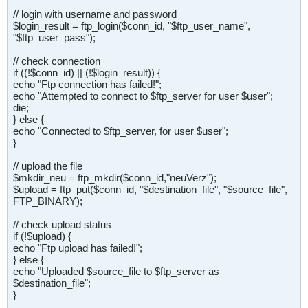
// login with username and password
$login_result = ftp_login($conn_id, "$ftp_user_name",
"$ftp_user_pass");
// check connection
if ((!$conn_id) || (!$login_result)) {
echo "Ftp connection has failed!";
echo "Attempted to connect to $ftp_server for user $user";
die;
} else {
echo "Connected to $ftp_server, for user $user";
}
// upload the file
$mkdir_neu = ftp_mkdir($conn_id,"neuVerz");
$upload = ftp_put($conn_id, "$destination_file", "$source_file",
FTP_BINARY);
// check upload status
if (!$upload) {
echo "Ftp upload has failed!";
} else {
echo "Uploaded $source_file to $ftp_server as
$destination_file";
}