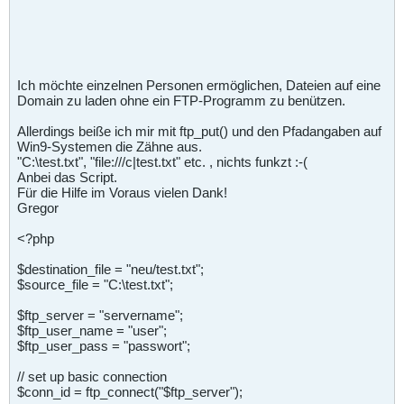
Ich möchte einzelnen Personen ermöglichen, Dateien auf eine
Domain zu laden ohne ein FTP-Programm zu benützen.
Allerdings beiße ich mir mit ftp_put() und den Pfadangaben auf
Win9-Systemen die Zähne aus.
"C:\test.txt", "file:///c|test.txt" etc. , nichts funkzt :-(
Anbei das Script.
Für die Hilfe im Voraus vielen Dank!
Gregor
<?php
$destination_file = "neu/test.txt";
$source_file = "C:\test.txt";
$ftp_server = "servername";
$ftp_user_name = "user";
$ftp_user_pass = "passwort";
// set up basic connection
$conn_id = ftp_connect("$ftp_server");