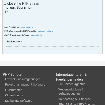
// close the FTP stream
ftp_quit($conn_id);
?>
php-Entwicklung
|
ebiz-consult.de
PHP-Webhosting für PHP Entwickler
|
ebiz-webhosting.de
die PHP Marktplatz-Software
|
ebiz-trader.de
Stichworte:
-
PHP Scripte
Internetagenturen &
Entwicklungsumgebungen
Freelancer finden
Full Service Agentur
Projektmanagement-Software
Webentwicklung &
E-Commerce
Softwareagentur
Clone-Scripts
Webhosting & IT-Service
Marktplatz-Software
SEA , SEM und SEO Agentur