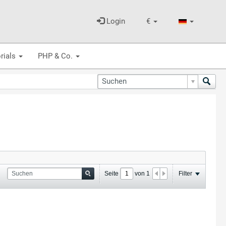
Login
€
rials
PHP & Co.
Seite
von
1
Filter