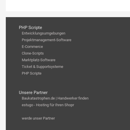
PHP Scripte
Entwicklungsumgebungen
Projektmanagement-Software
E-Commerce
Clone-Scripts
Marktplatz-Software
Ticket & Supportsysteme
PHP Scripte
Unsere Partner
Baukatastrophen.de | Handwerker finden
estugo - Hosting für Ihren Shopr
werde unser Partner