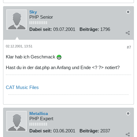
Sky
PHP Senior
Dabei seit:
09.07.2001
Beiträge:
1796
02.12.2001, 13:51
#7
Klar hab ich Geschmack
Hast du in der dat.php an Anfang und Ende <? ?> notiert?
CAT Music Files
Metallica
PHP Expert
Dabei seit:
03.06.2001
Beiträge:
2037