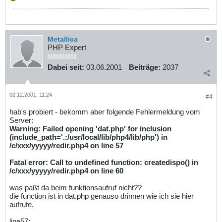
Metallica
PHP Expert
Dabei seit:
03.06.2001
Beiträge:
2037
02.12.2001, 11:24
#4
hab's probiert - bekomm aber folgende Fehlermeldung vom
Server:
Warning: Failed opening 'dat.php' for inclusion
(include_path='.:/usr/local/lib/php4/lib/php') in
/c/xxx/yyyyy/redir.php4 on line 57
Fatal error: Call to undefined function: createdispo() in
/c/xxx/yyyyy/redir.php4 on line 60
was paßt da beim funktionsaufruf nicht??
die function ist in dat.php genauso drinnen wie ich sie hier
aufrufe.
line57: