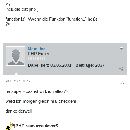
<?
include("dat.php");
function1(); //Wenn die Funktion "function1" heißt
?>
Metallica
PHP Expert
Dabei seit:
03.06.2001
Beiträge:
2037
28.11.2001, 18:19
#3
na super - das ist wirklich alles??
werd ich morgen gleich mal checken!
danke derweil!
$PHP resource 4ever$