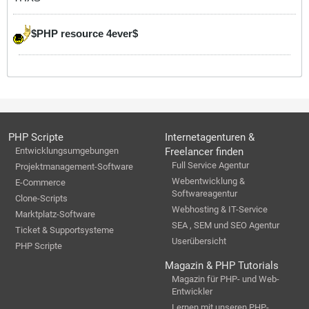
$PHP resource 4ever$
PHP Scripte
Internetagenturen &
Entwicklungsumgebungen
Freelancer finden
Full Service Agentur
Projektmanagement-Software
Webentwicklung &
E-Commerce
Softwareagentur
Clone-Scripts
Webhosting & IT-Service
Marktplatz-Software
SEA , SEM und SEO Agentur
Ticket & Supportsysteme
Userübersicht
PHP Scripte
Magazin & PHP Tutorials
Magazin für PHP- und Web-
Entwickler
Lernen mit unseren PHP-