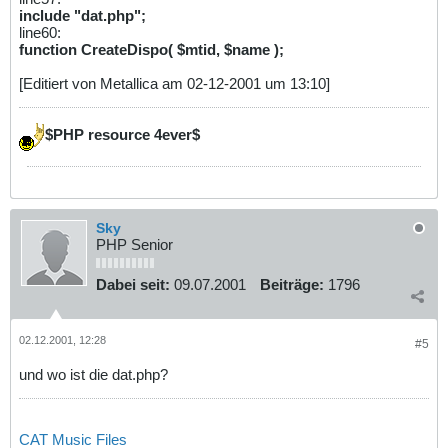
include "dat.php";
line60:
function CreateDispo( $mtid, $name );
[Editiert von Metallica am 02-12-2001 um 13:10]
$PHP resource 4ever$
Sky
PHP Senior
Dabei seit:
09.07.2001
Beiträge:
1796
02.12.2001, 12:28
#5
und wo ist die dat.php?
CAT Music Files