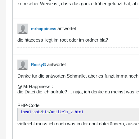
komischer Weise ist, dass das ganze früher gefunzt hat, abe
antwortet
mrhappiness
die htaccess liegt im root oder im ordner bla?
antwortet
RockyG
Danke für die antworten Schmalle, aber es funzt imma noch 
@ MrHappiness :
die Datei die ich aufrufe? ... naja, ich denke du meinst was i
PHP-Code:
localhost
/
bla
/
artikel1_2
.
html
vielleicht muss ich noch was in der conf datei ändern, aus