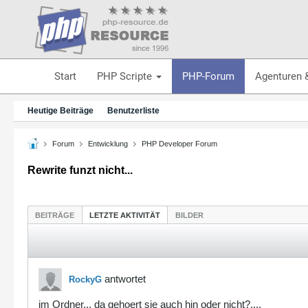
Start
PHP Scripte
PHP-Forum
Agenturen 
Heutige Beiträge
Benutzerliste
Forum
Entwicklung
PHP Developer Forum
Rewrite funzt nicht...
BEITRÄGE
LETZTE AKTIVITÄT
BILDER
antwortet
RockyG
im Ordner... da gehoert sie auch hin oder nicht?....