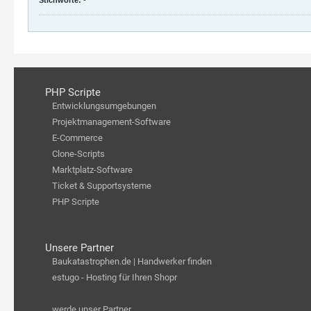
PHP Scripte
Entwicklungsumgebungen
Projektmanagement-Software
E-Commerce
Clone-Scripts
Marktplatz-Software
Ticket & Supportsysteme
PHP Scripte
Unsere Partner
Baukatastrophen.de | Handwerker finden
estugo - Hosting für Ihren Shopr
werde unser Partner