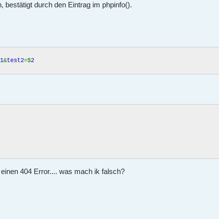
bestätigt durch den Eintrag im phpinfo().
1
&
test2
=$
2
einen 404 Error.... was mach ik falsch?