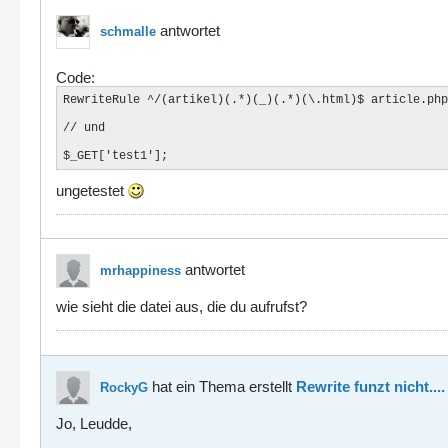
antwortet
schmalle
Code:
RewriteRule ^/(artikel)(.*)(_)(.*)(\.html)$ article.php
// und 

$_GET['test1'];
ungetestet
antwortet
mrhappiness
wie sieht die datei aus, die du aufrufst?
hat ein Thema erstellt
Rewrite funzt nicht...
.
RockyG
Jo, Leudde,