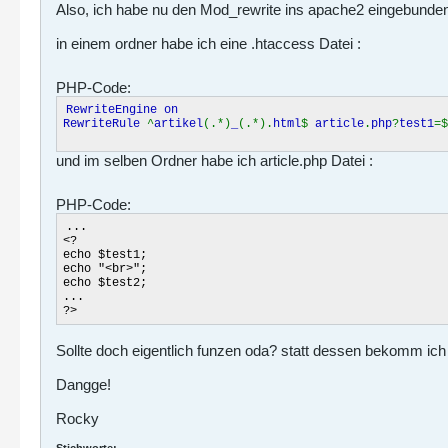
Also, ich habe nu den Mod_rewrite ins apache2 eingebunden, 
in einem ordner habe ich eine .htaccess Datei :
PHP-Code:
RewriteEngine on
RewriteRule
^
artikel
(.*)
_
(.*).
html
$
article
.
php
?
test1
=$
und im selben Ordner habe ich article.php Datei :
PHP-Code:
...
<?
echo $test1;
echo "<br>";
echo $test2;
...
?>
Sollte doch eigentlich funzen oda? statt dessen bekomm ich 
Dangge!
Rocky
Stichworte:
-