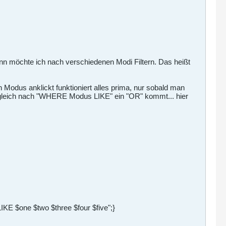
n möchte ich nach verschiedenen Modi Filtern. Das heißt
 Modus anklickt funktioniert alles prima, nur sobald man
eil gleich nach "WHERE Modus LIKE" ein "OR" kommt... hier
 LIKE $one $two $three $four $five";}