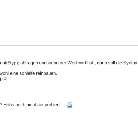
ount($typ); abfragen und wenn der Wert == 0 ist , dann soll die Syn
ohl eine schleife reinbauen.
p[0];
 Habs noch nicht ausprobiert .....