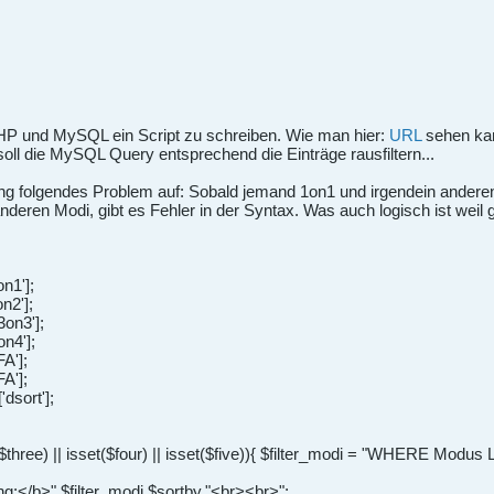
HP und MySQL ein Script zu schreiben. Wie man hier:
URL
sehen kan
oll die MySQL Query entsprechend die Einträge rausfiltern...
ung folgendes Problem auf: Sobald jemand 1on1 und irgendein anderen
n anderen Modi, gibt es Fehler in der Syntax. Was auch logisch ist w
1'];
2'];
on3'];
n4'];
A'];
A'];
sort'];
et($three) || isset($four) || isset($five)){ $filter_modi = "WHERE Modus
:</b>".$filter_modi.$sortby."<br><br>";