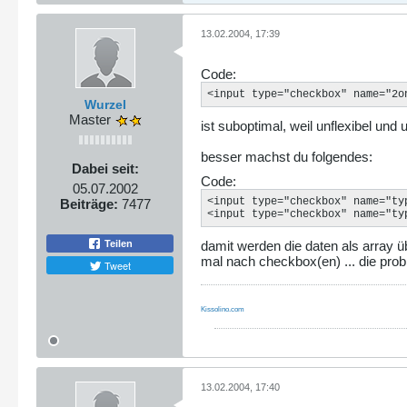
13.02.2004, 17:39
Code:
<input type="checkbox" name="2o
Wurzel
Master
ist suboptimal, weil unflexibel und 
besser machst du folgendes:
Dabei seit:
Code:
05.07.2002
<input type="checkbox" name="typ
Beiträge:
7477
<input type="checkbox" name="ty
damit werden die daten als array ü
Teilen
mal nach checkbox(en) ... die pro
Tweet
Kissolino.com
13.02.2004, 17:40