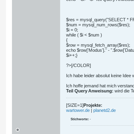
$res = mysql_query("SELECT * FROM
$num = mysql_num_rows($res);
$i = 0;
while ( $i < $num )
{
$row = mysql_fetch_array($res);
echo $row['Modus']." - ".$row['Datu
$i++;}
?>[/COLOR]
Ich habe leider absolut keine Idee w
Ich hoffe jemand hat mich verstand
Teil Query Anweisung:
wird die T
[SIZE=1]
Projekte:
wartower.de
|
planetd2.de
Stichworte:
-