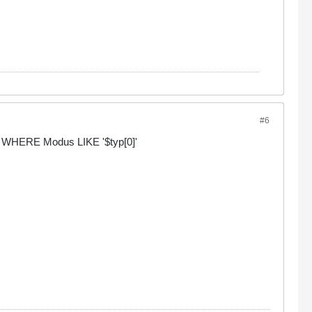
#6
tax WHERE Modus LIKE '$typ[0]'