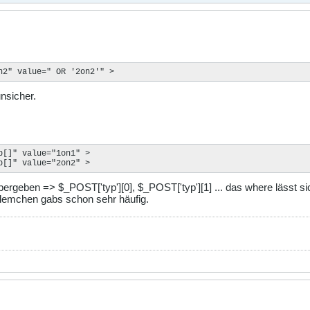
n2" value=" OR '2on2'" >
unsicher.
[]" value="1on1" >

p[]" value="2on2" >
bergeben => $_POST['typ'][0], $_POST['typ'][1] ... das where lässt 
blemchen gabs schon sehr häufig.