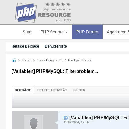
Start
PHP Scripte
PHP-Forum
Agenturen 
Heutige Beiträge
Benutzerliste
Forum
Entwicklung
PHP Developer Forum
[Variablen] PHP/MySQL: Filterproblem...
BEITRÄGE
LETZTE AKTIVITÄT
BILDER
[Variablen] PHP/MySQL: Filt
13.02.2004, 17:16