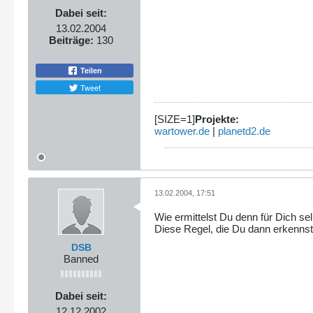
Dabei seit:
13.02.2004
Beiträge:
130
Teilen
Tweet
[SIZE=1]
Projekte:
wartower.de
|
planetd2.de
13.02.2004, 17:51
Wie ermittelst Du denn für Dich s
Diese Regel, die Du dann erkenns
DSB
Banned
Dabei seit:
12.12.2002