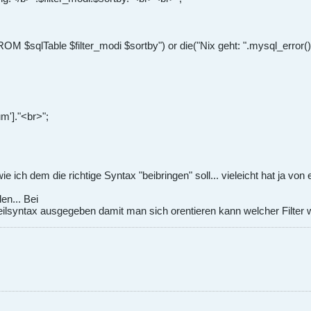
 $sqlTable $filter_modi $sortby") or die("Nix geht: ".mysql_error()
m']."<br>";
ie ich dem die richtige Syntax "beibringen" soll... vieleicht hat ja von
en... Bei
eilsyntax ausgegeben damit man sich orentieren kann welcher Filter w