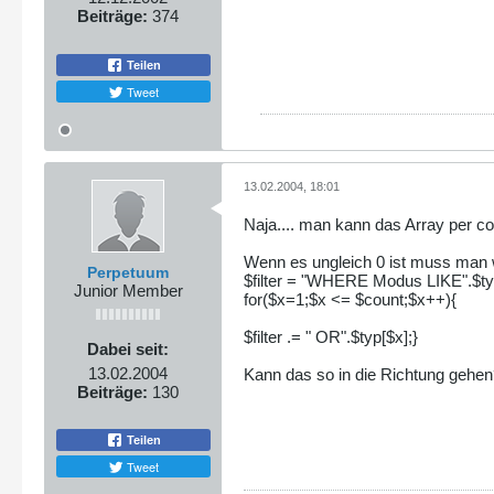
Beiträge:
374
Teilen
Tweet
13.02.2004, 18:01
Naja.... man kann das Array per c
Wenn es ungleich 0 ist muss man w
Perpetuum
$filter = "WHERE Modus LIKE".$ty
Junior Member
for($x=1;$x <= $count;$x++){
$filter .= " OR".$typ[$x];}
Dabei seit:
13.02.2004
Kann das so in die Richtung gehen?
Beiträge:
130
Teilen
Tweet