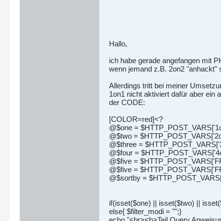
Hallo,
ich habe gerade angefangen mit P
wenn jemand z.B. 2on2 "anhackt" s
Allerdings tritt bei meiner Umsetz
1on1 nicht aktiviert dafür aber ei
der CODE:
[COLOR=red]<?
@$one = $HTTP_POST_VARS['1on
@$two = $HTTP_POST_VARS['2on
@$three = $HTTP_POST_VARS['3
@$four = $HTTP_POST_VARS['4o
@$five = $HTTP_POST_VARS['FF
@$five = $HTTP_POST_VARS['FF
@$sortby = $HTTP_POST_VARS['d
if(isset($one) || isset($two) || iss
else{ $filter_modi = "";}
echo "<br><b>Teil Query Anweisung