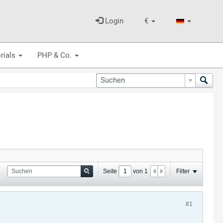
Login
€
rials
PHP & Co.
Seite
von
1
Filter
#1