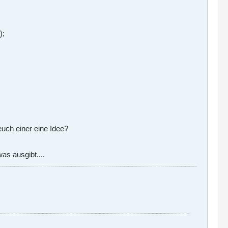
);
 euch einer eine Idee?
as ausgibt....