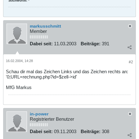
Stichworte:
-
markusschmitt
Member
Dabei seit:
11.03.2003
Beiträge:
391
16.02.2004, 14:28
#2
Schau dir mal das Zeichen Links und das Zeichen rechts an:
'0;URL=rechnung.php?id=$zell->id'
MfG Markus
in-power
Registrierter Benutzer
Dabei seit:
09.11.2003
Beiträge:
308