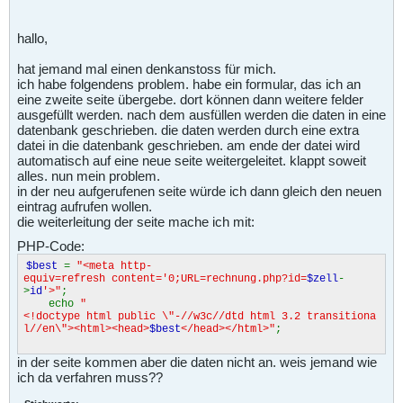
hallo,
hat jemand mal einen denkanstoss für mich.
ich habe folgendens problem. habe ein formular, das ich an
eine zweite seite übergebe. dort können dann weitere felder
ausgefüllt werden. nach dem ausfüllen werden die daten in eine
datenbank geschrieben. die daten werden durch eine extra
datei in die datenbank geschrieben. am ende der datei wird
automatisch auf eine neue seite weitergeleitet. klappt soweit
alles. nun mein problem.
in der neu aufgerufenen seite würde ich dann gleich den neuen
eintrag aufrufen wollen.
die weiterleitung der seite mache ich mit:
PHP-Code:
$best
=
"<meta http-
equiv=refresh content='0;URL=rechnung.php?id=
$zell
-
>
id
'>"
;
echo
"
<!doctype html public \"-//w3c//dtd html 3.2 transitiona
l//en\"><html><head>
$best
</head></html>"
;
in der seite kommen aber die daten nicht an. weis jemand wie
ich da verfahren muss??