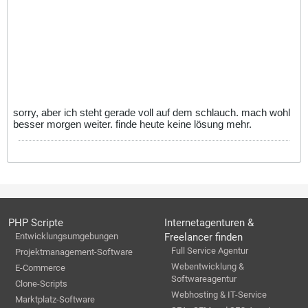
sorry, aber ich steht gerade voll auf dem schlauch. mach wohl
besser morgen weiter. finde heute keine lösung mehr.
PHP Scripte
Internetagenturen &
Entwicklungsumgebungen
Freelancer finden
Full Service Agentur
Projektmanagement-Software
Webentwicklung &
E-Commerce
Softwareagentur
Clone-Scripts
Webhosting & IT-Service
Marktplatz-Software