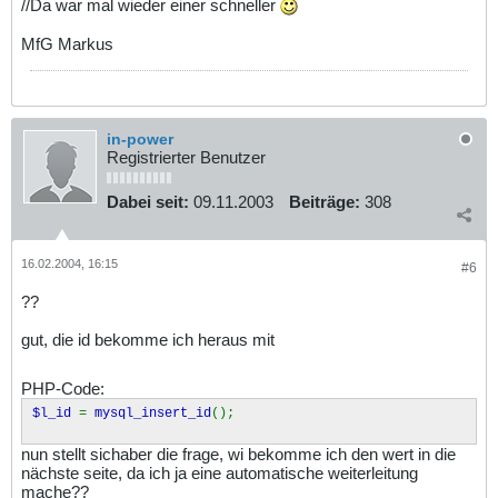
//Da war mal wieder einer schneller
MfG Markus
in-power
Registrierter Benutzer
Dabei seit:
09.11.2003
Beiträge:
308
16.02.2004, 16:15
#6
??
gut, die id bekomme ich heraus mit
PHP-Code:
$l_id
=
mysql_insert_id
();
nun stellt sichaber die frage, wi bekomme ich den wert in die
nächste seite, da ich ja eine automatische weiterleitung
mache??