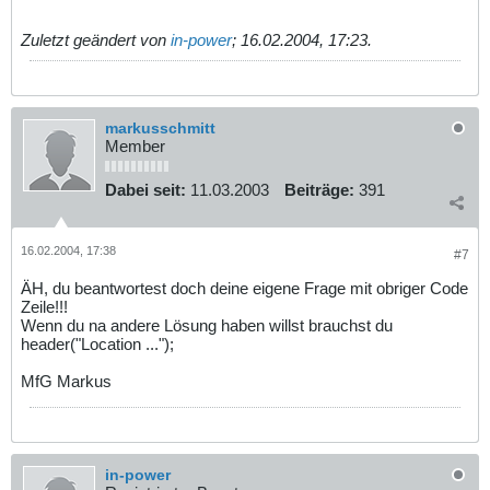
Zuletzt geändert von
in-power
;
16.02.2004, 17:23
.
markusschmitt
Member
Dabei seit:
11.03.2003
Beiträge:
391
16.02.2004, 17:38
#7
ÄH, du beantwortest doch deine eigene Frage mit obriger Code
Zeile!!!
Wenn du na andere Lösung haben willst brauchst du
header("Location ...");
MfG Markus
in-power