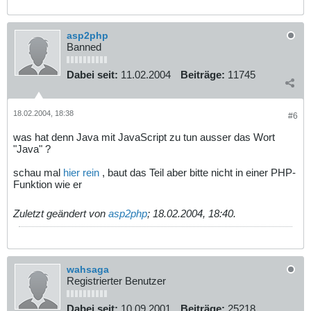
asp2php
Banned
Dabei seit:
11.02.2004
Beiträge:
11745
18.02.2004, 18:38
#6
was hat denn Java mit JavaScript zu tun ausser das Wort
"Java" ?
schau mal
hier rein
, baut das Teil aber bitte nicht in einer PHP-
Funktion wie er
Zuletzt geändert von
asp2php
;
18.02.2004, 18:40
.
wahsaga
Registrierter Benutzer
Dabei seit:
10.09.2001
Beiträge:
25218