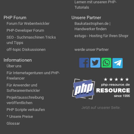
Lernen mit unseren PHP-
Tutorials
PHP Forum
Unsere Partner
Forum für Webentwickler
Baukatastrophen.de |
Handwerker finden
PHP-Developer Forum
estugo - Hosting für Ihren Shopr
SEO - Suchmaschinen Tricks
und Tipps
off-topic Diskussionen
werde unser Partner
Informationen
Über uns
Für Internetagenturen und PHP-
Freelancer
Für Anwender und
Softwareentwickler
Projektausschreibung
veröffentlichen
Jetzt auf unserer Seite:
PHP Scripte verkaufen
* Unsere Preise
Glossar