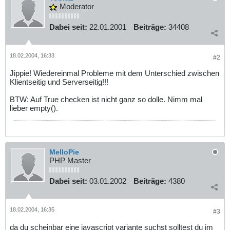
Moderator
Dabei seit:
22.01.2001
Beiträge:
34408
18.02.2004, 16:33
#2
Jippie! Wiedereinmal Probleme mit dem Unterschied zwischen
Klientseitig und Serverseitig!!!
BTW: Auf True checken ist nicht ganz so dolle. Nimm mal
lieber empty().
MelloPie
PHP Master
Dabei seit:
03.01.2002
Beiträge:
4380
18.02.2004, 16:35
#3
da du scheinbar eine javascript variante suchst solltest du im