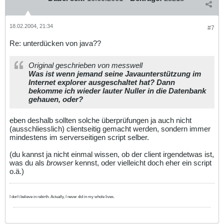
18.02.2004, 21:34
#7
Re: unterdücken von java??
Original geschrieben von messwell
Was ist wenn jemand seine Javaunterstützung im
Internet explorer ausgeschaltet hat? Dann
bekomme ich wieder lauter Nuller in die Datenbank
gehauen, oder?
eben deshalb sollten solche überprüfungen ja auch nicht
(ausschliesslich) clientseitig gemacht werden, sondern immer
mindestens im serverseitigen script selber.
(du kannst ja nicht einmal wissen, ob der client irgendetwas ist,
was du als
browser
kennst, oder vielleicht doch eher ein script
o.ä.)
I don't believe in rebirth. Actually, I never did in my whole lives.