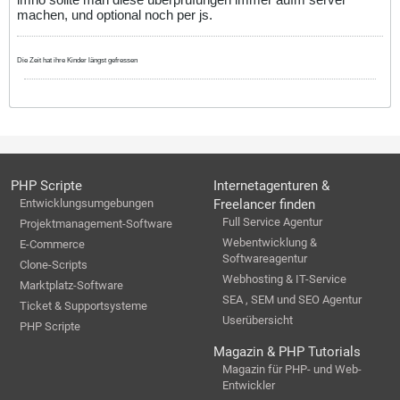
machen, und optional noch per js.
Die Zeit hat ihre Kinder längst gefressen
PHP Scripte
Internetagenturen &
Entwicklungsumgebungen
Freelancer finden
Full Service Agentur
Projektmanagement-Software
Webentwicklung &
E-Commerce
Softwareagentur
Clone-Scripts
Webhosting & IT-Service
Marktplatz-Software
SEA , SEM und SEO Agentur
Ticket & Supportsysteme
Userübersicht
PHP Scripte
Magazin & PHP Tutorials
Magazin für PHP- und Web-
Entwickler