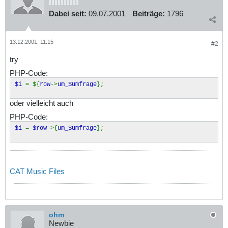
Dabei seit:
09.07.2001
Beiträge:
1796
13.12.2001, 11:15
#2
try
PHP-Code:
$i
= ${
row
->
um_$umfrage
};
oder vielleicht auch
PHP-Code:
$i
=
$row
->{
um_$umfrage
};
CAT Music Files
ohm
Newbie