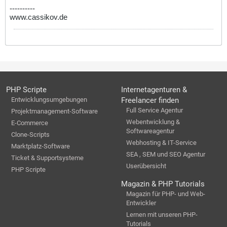
----------
www.cassikov.de
PHP Scripte
Internetagenturen &
Entwicklungsumgebungen
Freelancer finden
Full Service Agentur
Projektmanagement-Software
Webentwicklung &
E-Commerce
Softwareagentur
Clone-Scripts
Webhosting & IT-Service
Marktplatz-Software
SEA , SEM und SEO Agentur
Ticket & Supportsysteme
Userübersicht
PHP Scripte
Magazin & PHP Tutorials
Magazin für PHP- und Web-
Entwickler
Lernen mit unseren PHP-
Tutorials