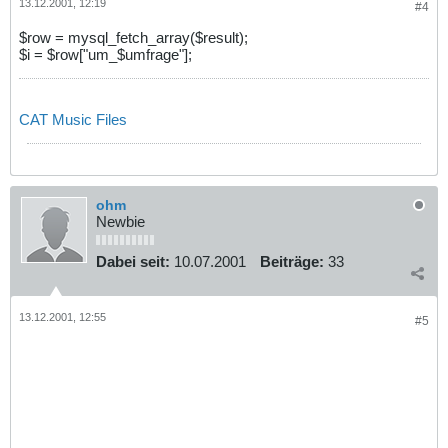
13.12.2001, 12:19
#4
$row = mysql_fetch_array($result);
$i = $row["um_$umfrage"];
CAT Music Files
ohm
Newbie
Dabei seit:
10.07.2001
Beiträge:
33
13.12.2001, 12:55
#5