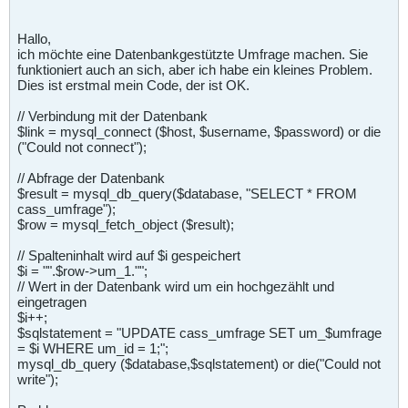
Hallo,
ich möchte eine Datenbankgestützte Umfrage machen. Sie
funktioniert auch an sich, aber ich habe ein kleines Problem.
Dies ist erstmal mein Code, der ist OK.
// Verbindung mit der Datenbank
$link = mysql_connect ($host, $username, $password) or die
("Could not connect");
// Abfrage der Datenbank
$result = mysql_db_query($database, "SELECT * FROM
cass_umfrage");
$row = mysql_fetch_object ($result);
// Spalteninhalt wird auf $i gespeichert
$i = "".$row->um_1."";
// Wert in der Datenbank wird um ein hochgezählt und
eingetragen
$i++;
$sqlstatement = "UPDATE cass_umfrage SET um_$umfrage
= $i WHERE um_id = 1;";
mysql_db_query ($database,$sqlstatement) or die("Could not
write");