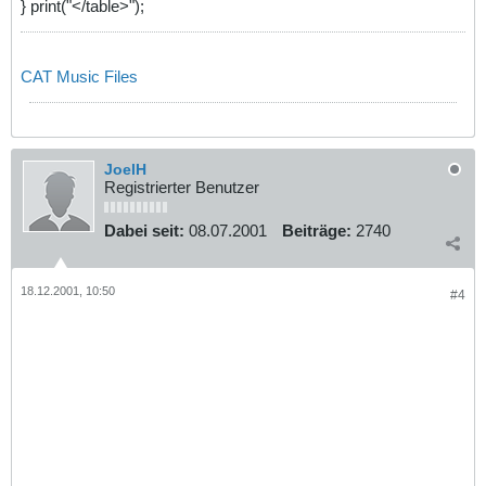
} print("</table>");
CAT Music Files
JoelH
Registrierter Benutzer
Dabei seit:
08.07.2001
Beiträge:
2740
18.12.2001, 10:50
#4