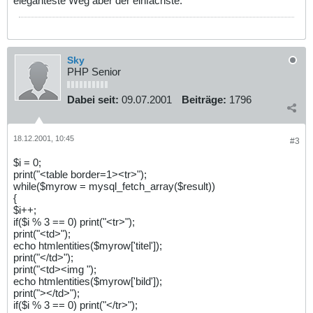
eleganteste Weg aber der einfachste.
Sky
PHP Senior
Dabei seit:
09.07.2001
Beiträge:
1796
18.12.2001, 10:45
#3
$i = 0;
print("<table border=1><tr>");
while($myrow = mysql_fetch_array($result))
{
$i++;
if($i % 3 == 0) print("<tr>");
print("<td>");
echo htmlentities($myrow['titel']);
print("</td>");
print("<td><img ");
echo htmlentities($myrow['bild']);
print("></td>");
if($i % 3 == 0) print("</tr>");