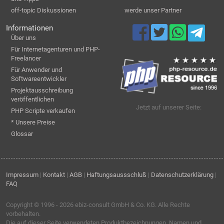
off-topic Diskussionen
werde unser Partner
Informationen
Über uns
Für Internetagenturen und PHP-
Freelancer
Für Anwender und
Softwareentwickler
Projektausschreibung
veröffentlichen
Jetzt auf unserer Seite:
PHP Scripte verkaufen
* Unsere Preise
Glossar
Impressum
|
Kontakt
|
AGB
|
Haftungsaussschluß
|
Datenschutzerklärung
|
FAQ
Copyright © 1996 - 2026
ebiz-consult GmbH & Co. KG
. Alle Rechte
vorbehalten.
Die auf dieser Seite verwendeten Produktbezeichnungen, Namen und