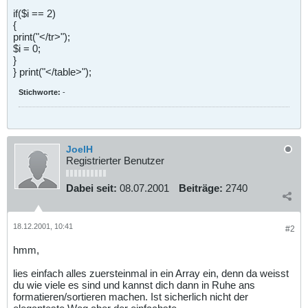
if($i == 2)
{
print("</tr>");
$i = 0;
}
} print("</table>");
Stichworte:
-
JoelH
Registrierter Benutzer
Dabei seit:
08.07.2001
Beiträge:
2740
18.12.2001, 10:41
#2
hmm,
lies einfach alles zuersteinmal in ein Array ein, denn da weisst
du wie viele es sind und kannst dich dann in Ruhe ans
formatieren/sortieren machen. Ist sicherlich nicht der