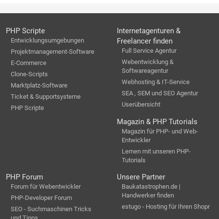
PHP Scripte
Internetagenturen &
Entwicklungsumgebungen
Freelancer finden
Full Service Agentur
Projektmanagement-Software
Webentwicklung &
E-Commerce
Softwareagentur
Clone-Scripts
Webhosting & IT-Service
Marktplatz-Software
SEA , SEM und SEO Agentur
Ticket & Supportsysteme
Userübersicht
PHP Scripte
Magazin & PHP Tutorials
Magazin für PHP- und Web-
Entwickler
Lernen mit unseren PHP-
Tutorials
PHP Forum
Unsere Partner
Forum für Webentwickler
Baukatastrophen.de |
Handwerker finden
PHP-Developer Forum
estugo - Hosting für Ihren Shopr
SEO - Suchmaschinen Tricks
und Tipps