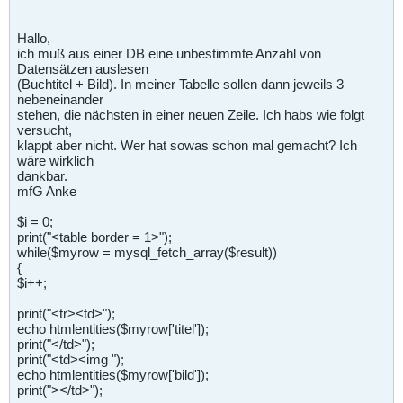
Hallo,
ich muß aus einer DB eine unbestimmte Anzahl von
Datensätzen auslesen
(Buchtitel + Bild). In meiner Tabelle sollen dann jeweils 3
nebeneinander
stehen, die nächsten in einer neuen Zeile. Ich habs wie folgt
versucht,
klappt aber nicht. Wer hat sowas schon mal gemacht? Ich
wäre wirklich
dankbar.
mfG Anke
$i = 0;
print("<table border = 1>");
while($myrow = mysql_fetch_array($result))
{
$i++;
print("<tr><td>");
echo htmlentities($myrow['titel']);
print("</td>");
print("<td><img ");
echo htmlentities($myrow['bild']);
print("></td>");