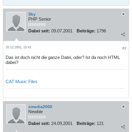
Sky
PHP Senior
Dabei seit:
09.07.2001
Beiträge:
1796
20.12.2001, 15:41
#2
Das ist doch nicht die ganze Datei, oder? Ist da noch HTML
dabei?
CAT Music Files
xmedia2000
Newbie
Dabei seit:
24.09.2001
Beiträge:
121