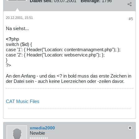
Dabei seit:
09.07.2001
Beiträge:
1796
20.12.2001, 15:51
#5
Na siehst...
<?
php
switch ($id) {
case '1': { Header("Location: contentmanagment.php"); };
case '2': { Header("Location: webservice.php"); };
}
?>
An den Anfang - und das <? in bold muss das erste Zeichen in
der Datei sein - auch keine Leerzeichen oder -zeilen davor.
CAT Music Files
xmedia2000
Newbie