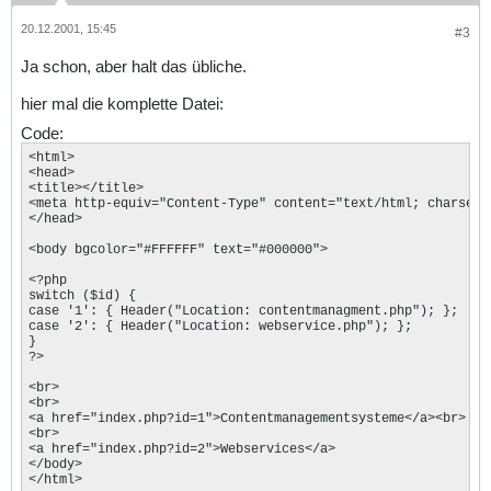
20.12.2001, 15:45
#3
Ja schon, aber halt das übliche.
hier mal die komplette Datei:
Code:
<html>

<head>

<title></title>

<meta http-equiv="Content-Type" content="text/html; charset=i
</head>

<body bgcolor="#FFFFFF" text="#000000">

<?php

switch ($id) { 

case '1': { Header("Location: contentmanagment.php"); };

case '2': { Header("Location: webservice.php"); };

}

?>

<br>

<br>

<a href="index.php?id=1">Contentmanagementsysteme</a><br>

<br>

<a href="index.php?id=2">Webservices</a>

</body>

</html>