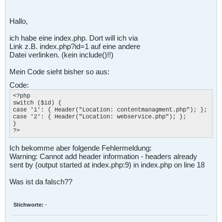
Hallo,
ich habe eine index.php. Dort will ich via
Link z.B. index.php?id=1 auf eine andere
Datei verlinken. (kein include()!!)
Mein Code sieht bisher so aus:
Code:
<?php

switch ($id) { 

case '1': { Header("Location: contentmanagment.php"); };

case '2': { Header("Location: webservice.php"); };

}

?>
Ich bekomme aber folgende Fehlermeldung:
Warning: Cannot add header information - headers already
sent by (output started at index.php:9) in index.php on line 18
Was ist da falsch??
Stichworte:
-