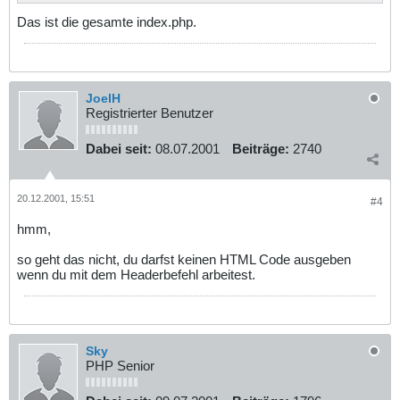
Das ist die gesamte index.php.
JoelH
Registrierter Benutzer
Dabei seit:
08.07.2001
Beiträge:
2740
20.12.2001, 15:51
#4
hmm,
so geht das nicht, du darfst keinen HTML Code ausgeben
wenn du mit dem Headerbefehl arbeitest.
Sky
PHP Senior