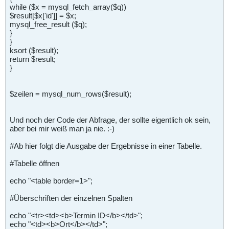
while ($x = mysql_fetch_array($q))
$result[$x['id']] = $x;
mysql_free_result ($q);
}
}
ksort ($result);
return $result;
}
$zeilen = mysql_num_rows($result);
Und noch der Code der Abfrage, der sollte eigentlich ok sein,
aber bei mir weiß man ja nie. :-)
#Ab hier folgt die Ausgabe der Ergebnisse in einer Tabelle.
#Tabelle öffnen
echo "<table border=1>";
#Überschriften der einzelnen Spalten
echo "<tr><td><b>Termin ID</b></td>";
echo "<td><b>Ort</b></td>";