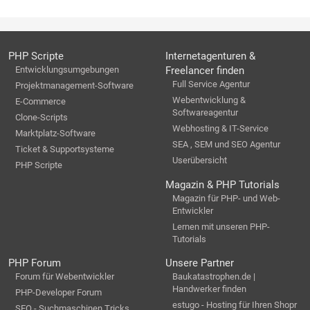
PHP Scripte
Internetagenturen &
Entwicklungsumgebungen
Freelancer finden
Full Service Agentur
Projektmanagement-Software
Webentwicklung &
E-Commerce
Softwareagentur
Clone-Scripts
Webhosting & IT-Service
Marktplatz-Software
SEA , SEM und SEO Agentur
Ticket & Supportsysteme
Userübersicht
PHP Scripte
Magazin & PHP Tutorials
Magazin für PHP- und Web-
Entwickler
Lernen mit unseren PHP-
Tutorials
PHP Forum
Unsere Partner
Forum für Webentwickler
Baukatastrophen.de |
Handwerker finden
PHP-Developer Forum
estugo - Hosting für Ihren Shopr
SEO - Suchmaschinen Tricks