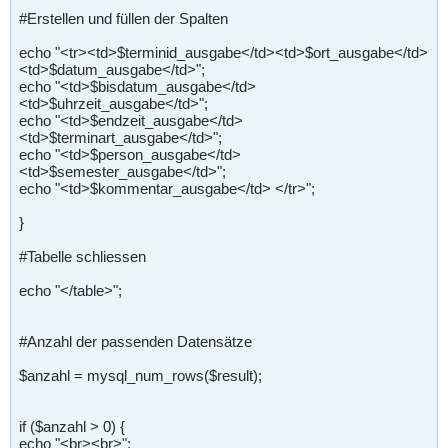
#Erstellen und füllen der Spalten
echo "<tr><td>$terminid_ausgabe</td><td>$ort_ausgabe</td>
<td>$datum_ausgabe</td>";
echo "<td>$bisdatum_ausgabe</td>
<td>$uhrzeit_ausgabe</td>";
echo "<td>$endzeit_ausgabe</td>
<td>$terminart_ausgabe</td>";
echo "<td>$person_ausgabe</td>
<td>$semester_ausgabe</td>";
echo "<td>$kommentar_ausgabe</td> </tr>";
}
#Tabelle schliessen
echo "</table>";
#Anzahl der passenden Datensätze
$anzahl = mysql_num_rows($result);
if ($anzahl > 0) {
echo "<br><br>";