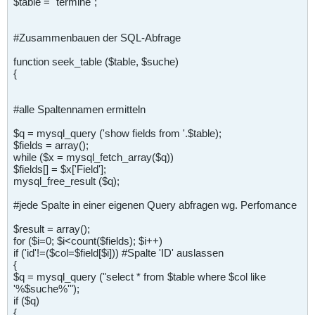
$table = "termine";
#Zusammenbauen der SQL-Abfrage
function seek_table ($table, $suche)
{
#alle Spaltennamen ermitteln
$q = mysql_query ('show fields from '.$table);
$fields = array();
while ($x = mysql_fetch_array($q))
$fields[] = $x['Field'];
mysql_free_result ($q);
#jede Spalte in einer eigenen Query abfragen wg. Perfomance
$result = array();
for ($i=0; $i<count($fields); $i++)
if ('id'!=($col=$field[$i])) #Spalte 'ID' auslassen
{
$q = mysql_query ("select * from $table where $col like
'%$suche%'");
if ($q)
{