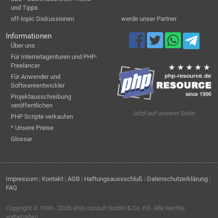
und Tipps
off-topic Diskussionen
werde unser Partner
Informationen
Über uns
Für Internetagenturen und PHP-
Freelancer
Für Anwender und
Softwareentwickler
Projektausschreibung
veröffentlichen
Jetzt auf unserer Seite:
PHP Scripte verkaufen
* Unsere Preise
Glossar
Impressum
|
Kontakt
|
AGB
|
Haftungsaussschluß
|
Datenschutzerklärung
|
FAQ
Copyright © 1996 - 2026
ebiz-consult GmbH & Co. KG
. Alle Rechte
vorbehalten.