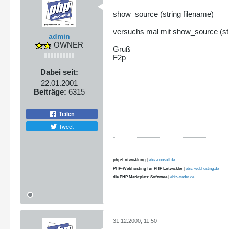
show_source (string filename)
versuchs mal mit show_source (str
admin
OWNER
Gruß
F2p
Dabei seit:
22.01.2001
Beiträge:
6315
Teilen
Tweet
php-Entwicklung
|
ebiz-consult.de
PHP-Webhosting für PHP Entwickler
|
ebiz-webhosting.de
die PHP Marktplatz-Software
|
ebiz-trader.de
31.12.2000, 11:50