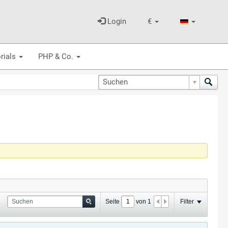
Login
€
rials
PHP & Co.
Seite
von
1
Filter