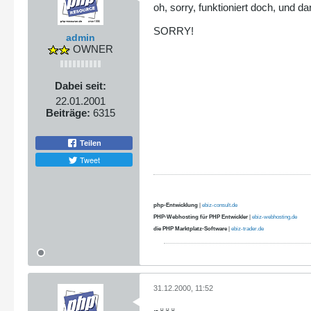
oh, sorry, funktioniert doch, und d
SORRY!
admin
OWNER
Dabei seit:
22.01.2001
Beiträge:
6315
Teilen
Tweet
php-Entwicklung
|
ebiz-consult.de
PHP-Webhosting für PHP Entwickler
|
ebiz-webhosting.de
die PHP Marktplatz-Software
|
ebiz-trader.de
31.12.2000, 11:52