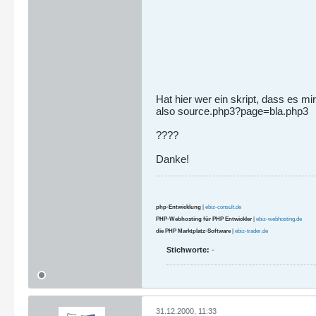
Hat hier wer ein skript, dass es m
also source.php3?page=bla.php3
????
Danke!
php-Entwicklung
|
ebiz-consult.de
PHP-Webhosting für PHP Entwickler
|
ebiz-webhosting.de
die PHP Marktplatz-Software
|
ebiz-trader.de
Stichworte:
-
31.12.2000, 11:33