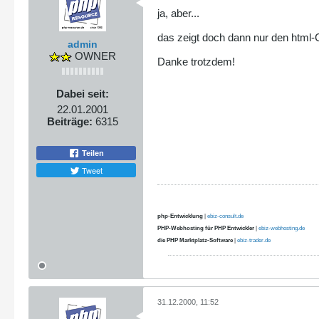
ja, aber...
das zeigt doch dann nur den html-C
admin
OWNER
Danke trotzdem!
Dabei seit:
22.01.2001
Beiträge:
6315
Teilen
Tweet
php-Entwicklung
|
ebiz-consult.de
PHP-Webhosting für PHP Entwickler
|
ebiz-webhosting.de
die PHP Marktplatz-Software
|
ebiz-trader.de
31.12.2000, 11:52