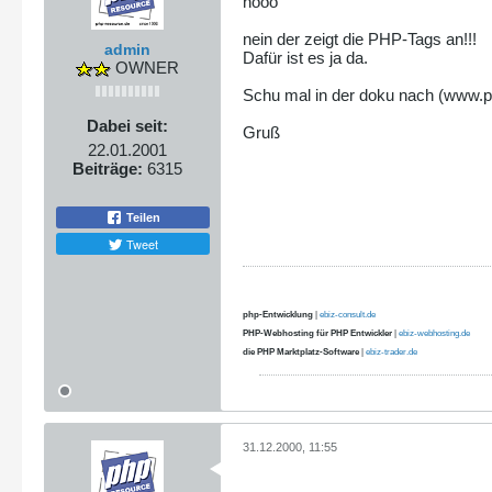
nööö
nein der zeigt die PHP-Tags an!!!
admin
Dafür ist es ja da.
OWNER
Schu mal in der doku nach (www.p
Dabei seit:
Gruß
22.01.2001
Beiträge:
6315
Teilen
Tweet
php-Entwicklung
|
ebiz-consult.de
PHP-Webhosting für PHP Entwickler
|
ebiz-webhosting.de
die PHP Marktplatz-Software
|
ebiz-trader.de
31.12.2000, 11:55