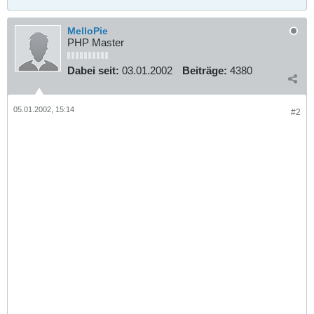
MelloPie
PHP Master
Dabei seit:
03.01.2002
Beiträge:
4380
05.01.2002, 15:14
#2