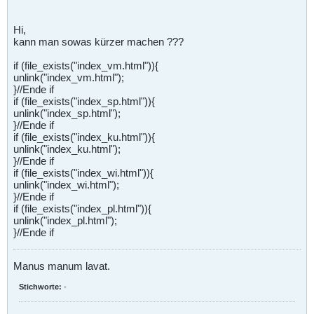
Hi,
kann man sowas kürzer machen ???
if (file_exists("index_vm.html")){
unlink("index_vm.html");
}//Ende if
if (file_exists("index_sp.html")){
unlink("index_sp.html");
}//Ende if
if (file_exists("index_ku.html")){
unlink("index_ku.html");
}//Ende if
if (file_exists("index_wi.html")){
unlink("index_wi.html");
}//Ende if
if (file_exists("index_pl.html")){
unlink("index_pl.html");
}//Ende if
Manus manum lavat.
Stichworte:
-