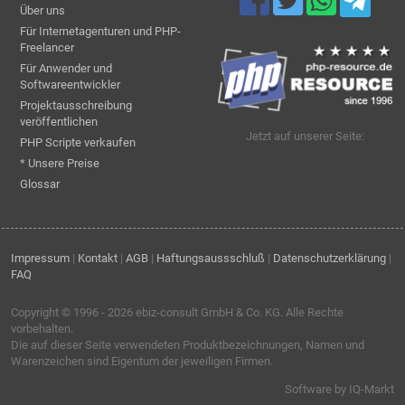
Über uns
Für Internetagenturen und PHP-
Freelancer
Für Anwender und
Softwareentwickler
Projektausschreibung
veröffentlichen
Jetzt auf unserer Seite:
PHP Scripte verkaufen
* Unsere Preise
Glossar
Impressum
|
Kontakt
|
AGB
|
Haftungsaussschluß
|
Datenschutzerklärung
|
FAQ
Copyright © 1996 - 2026
ebiz-consult GmbH & Co. KG
. Alle Rechte
vorbehalten.
Die auf dieser Seite verwendeten Produktbezeichnungen, Namen und
Warenzeichen sind Eigentum der jeweiligen Firmen.
Software by IQ-Markt