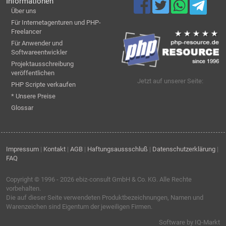
Informationen
Über uns
Für Internetagenturen und PHP-
Freelancer
Für Anwender und
Softwareentwickler
Projektausschreibung
veröffentlichen
Jetzt auf unserer Seite:
PHP Scripte verkaufen
* Unsere Preise
Glossar
Impressum
|
Kontakt
|
AGB
|
Haftungsaussschluß
|
Datenschutzerklärung
|
FAQ
Copyright © 1996 - 2026
ebiz-consult GmbH & Co. KG
. Alle Rechte
vorbehalten.
Die auf dieser Seite verwendeten Produktbezeichnungen, Namen und
Warenzeichen sind Eigentum der jeweiligen Firmen.
Software by IQ-Markt