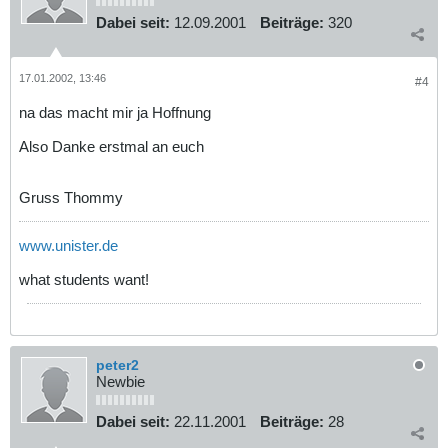
Dabei seit:
12.09.2001
Beiträge:
320
17.01.2002, 13:46
#4
na das macht mir ja Hoffnung
Also Danke erstmal an euch
Gruss Thommy
www.unister.de
what students want!
peter2
Newbie
Dabei seit:
22.11.2001
Beiträge:
28