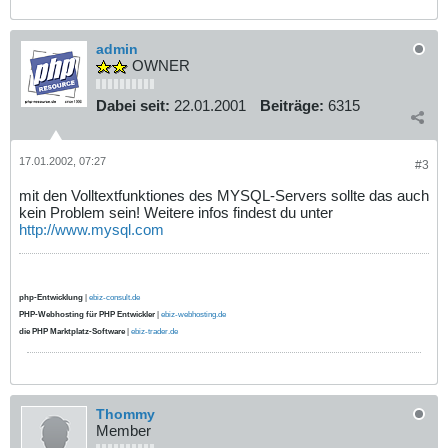
admin
OWNER
Dabei seit:
22.01.2001
Beiträge:
6315
17.01.2002, 07:27
#3
mit den Volltextfunktiones des MYSQL-Servers sollte das auch
kein Problem sein! Weitere infos findest du unter
http://www.mysql.com
php-Entwicklung
|
ebiz-consult.de
PHP-Webhosting für PHP Entwickler
|
ebiz-webhosting.de
die PHP Marktplatz-Software
|
ebiz-trader.de
Thommy
Member