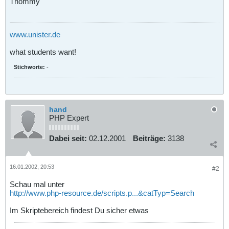
Thommy
www.unister.de
what students want!
Stichworte:
-
hand
PHP Expert
Dabei seit:
02.12.2001
Beiträge:
3138
16.01.2002, 20:53
#2
Schau mal unter
http://www.php-resource.de/scripts.p...&catTyp=Search
Im Skriptebereich findest Du sicher etwas