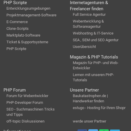
PHP Scripte
Internetagenturen &
Entwicklungsumgebungen
Freelancer finden
Full Service Agentur
Projektmanagement-Software
Webentwicklung &
E-Commerce
Softwareagentur
Clone-Scripts
Webhosting & IT-Service
Marktplatz-Software
SEA , SEM und SEO Agentur
Ticket & Supportsysteme
Userübersicht
PHP Scripte
Magazin & PHP Tutorials
Magazin für PHP- und Web-
Entwickler
Lernen mit unseren PHP-
Tutorials
PHP Forum
Unsere Partner
Forum für Webentwickler
Baukatastrophen.de |
Handwerker finden
PHP-Developer Forum
estugo - Hosting für Ihren Shopr
SEO - Suchmaschinen Tricks
und Tipps
off-topic Diskussionen
werde unser Partner