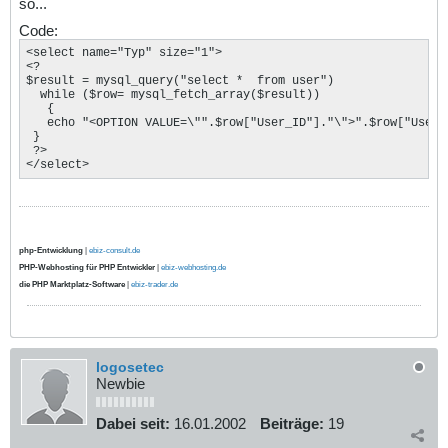
so...
Code:
<select name="Typ" size="1">

<?

$result = mysql_query("select *  from user") 

  while ($row= mysql_fetch_array($result))

   {

   echo "<OPTION VALUE=\"".$row["User_ID"]."\">".$row["User_I
 }

 ?>

</select>
php-Entwicklung
|
ebiz-consult.de
PHP-Webhosting für PHP Entwickler
|
ebiz-webhosting.de
die PHP Marktplatz-Software
|
ebiz-trader.de
logosetec
Newbie
Dabei seit:
16.01.2002
Beiträge:
19