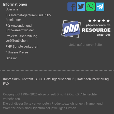
Informationen
Über uns
Für Internetagenturen und PHP-
Freelancer
Für Anwender und
Softwareentwickler
Projektausschreibung
veröffentlichen
Jetzt auf unserer Seite:
PHP Scripte verkaufen
* Unsere Preise
Glossar
Impressum
|
Kontakt
|
AGB
|
Haftungsaussschluß
|
Datenschutzerklärung
|
FAQ
Copyright © 1996 - 2026
ebiz-consult GmbH & Co. KG
. Alle Rechte
vorbehalten.
Die auf dieser Seite verwendeten Produktbezeichnungen, Namen und
Warenzeichen sind Eigentum der jeweiligen Firmen.