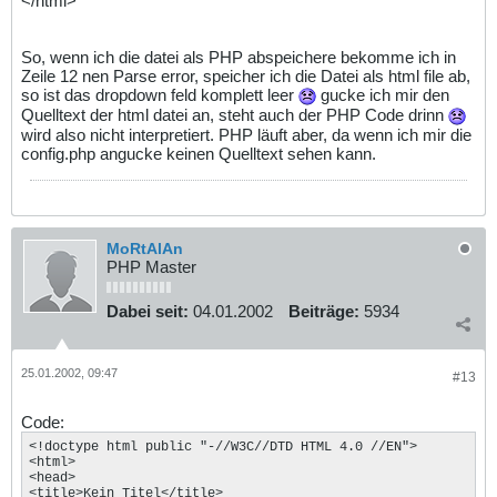
</html>
So, wenn ich die datei als PHP abspeichere bekomme ich in
Zeile 12 nen Parse error, speicher ich die Datei als html file ab,
so ist das dropdown feld komplett leer
gucke ich mir den
Quelltext der html datei an, steht auch der PHP Code drinn
wird also nicht interpretiert. PHP läuft aber, da wenn ich mir die
config.php angucke keinen Quelltext sehen kann.
MoRtAlAn
PHP Master
Dabei seit:
04.01.2002
Beiträge:
5934
25.01.2002, 09:47
#13
Code:
<!doctype html public "-//W3C//DTD HTML 4.0 //EN"> 

<html> 

<head> 

<title>Kein Titel</title> 
