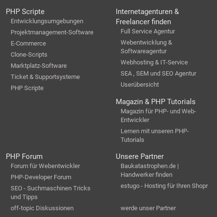
PHP Scripte
Internetagenturen &
Entwicklungsumgebungen
Freelancer finden
Full Service Agentur
Projektmanagement-Software
Webentwicklung &
E-Commerce
Softwareagentur
Clone-Scripts
Webhosting & IT-Service
Marktplatz-Software
SEA , SEM und SEO Agentur
Ticket & Supportsysteme
Userübersicht
PHP Scripte
Magazin & PHP Tutorials
Magazin für PHP- und Web-
Entwickler
Lernen mit unseren PHP-
Tutorials
PHP Forum
Unsere Partner
Forum für Webentwickler
Baukatastrophen.de |
Handwerker finden
PHP-Developer Forum
estugo - Hosting für Ihren Shopr
SEO - Suchmaschinen Tricks
und Tipps
off-topic Diskussionen
werde unser Partner