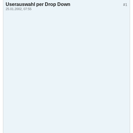
Userauswahl per Drop Down
#1
25.01.2002, 07:55