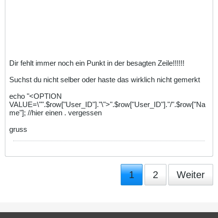
Dir fehlt immer noch ein Punkt in der besagten Zeile!!!!!!
Suchst du nicht selber oder haste das wirklich nicht gemerkt
echo "<OPTION
VALUE=\"".$row["User_ID"]."\">".$row["User_ID"]."/".$row["Na
me"]; //hier einen . vergessen
gruss
1
2
Weiter