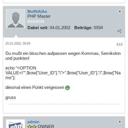
MoRtAlAn
PHP Master
Dabei seit:
04.01.2002
Beiträge:
5934
25.01.2002, 09:09
#10
Du mußt ein bisschen aufpassen wegen Kommas, Semikolon
und punkten!
echo "<OPTION
VALUE=\"".$row["User_ID"]."\">".$row["User_ID"]."/"
.
$row["Na
me"];
diesmal einen Punkt vergessen
gruss
admin
OWNER