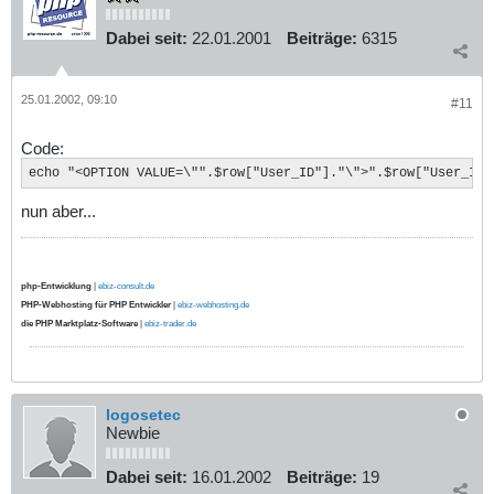
Dabei seit:
22.01.2001
Beiträge:
6315
25.01.2002, 09:10
#11
Code:
echo "<OPTION VALUE=\"".$row["User_ID"]."\">".$row["User_ID"
nun aber...
php-Entwicklung
|
ebiz-consult.de
PHP-Webhosting für PHP Entwickler
|
ebiz-webhosting.de
die PHP Marktplatz-Software
|
ebiz-trader.de
logosetec
Newbie
Dabei seit:
16.01.2002
Beiträge:
19