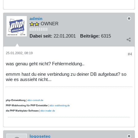
admin
OWNER
Dabei seit:
22.01.2001
Beiträge:
6315
25.01.2002, 08:19
#4
was genau geht nicht? Fehlermeldung..
emmm hast du eine verbindung zu deiner DB aufgebaut? so
wie es aussieht nicht...
php-Entwicklung
|
ebiz-consult.de
PHP-Webhosting für PHP Entwickler
|
ebiz-webhosting.de
die PHP Marktplatz-Software
|
ebiz-trader.de
logosetec