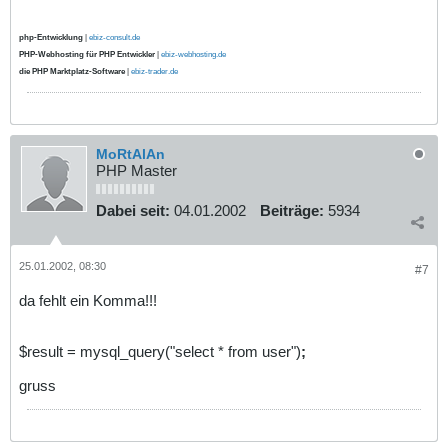
php-Entwicklung
|
ebiz-consult.de
PHP-Webhosting für PHP Entwickler
|
ebiz-webhosting.de
die PHP Marktplatz-Software
|
ebiz-trader.de
MoRtAlAn
PHP Master
Dabei seit:
04.01.2002
Beiträge:
5934
25.01.2002, 08:30
#7
da fehlt ein Komma!!!
$result = mysql_query("select * from user")
;
gruss