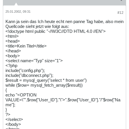
25.01.2002, 09:31
#12
Kann ja sein das Ich heute echt nen panne Tag habe, also mein
Quellcode sieht jetzt wie folgt aus:
<!doctype html public "-//W3C//DTD HTML 4.0 //EN">
<html>
<head>
<title>Kein Titel</title>
</head>
<body>
<select name="Typ" size="1">
<?php
include("config.php");
include("dbconnect.php");
$result = mysql_query("select * from user")
while ($row= mysql_fetch_array($result))
{
echo "<OPTION
VALUE=\"".$row["User_ID"]."\">".$row["User_ID"]."/"$row["Na
me"];
}
?>
</select>
</body>