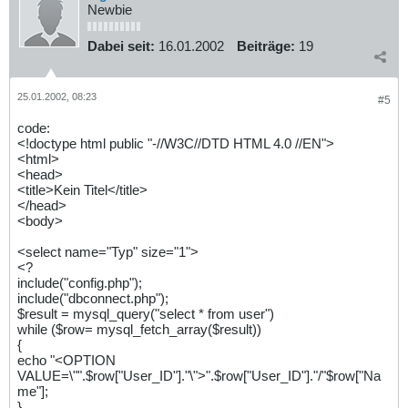
Newbie
Dabei seit:
16.01.2002
Beiträge:
19
25.01.2002, 08:23
#5
code:
<!doctype html public "-//W3C//DTD HTML 4.0 //EN">
<html>
<head>
<title>Kein Titel</title>
</head>
<body>
<select name="Typ" size="1">
<?
include("config.php");
include("dbconnect.php");
$result = mysql_query("select * from user")
while ($row= mysql_fetch_array($result))
{
echo "<OPTION
VALUE=\"".$row["User_ID"]."\">".$row["User_ID"]."/"$row["Na
me"];
}