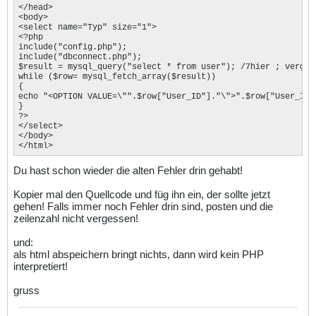
</head> 

<body> 

<select name="Typ" size="1"> 

<?php 

include("config.php"); 

include("dbconnect.php"); 

$result = mysql_query("select * from user"); /7hier ; vergess
while ($row= mysql_fetch_array($result)) 

{ 

echo "<OPTION VALUE=\"".$row["User_ID"]."\">".$row["User_ID"
} 

?> 

</select> 

</body> 

</html>
Du hast schon wieder die alten Fehler drin gehabt!
Kopier mal den Quellcode und füg ihn ein, der sollte jetzt
gehen! Falls immer noch Fehler drin sind, posten und die
zeilenzahl nicht vergessen!
und:
als html abspeichern bringt nichts, dann wird kein PHP
interpretiert!
gruss