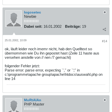
logosetec
Newbie
Dabei seit:
16.01.2002
Beiträge:
19
25.01.2002, 10:09
#14
ok, läuft leider noch imemr nicht, hab den Quelltext so
übernommen wie Du ihn gepostet hast (Zeile 11 haste aus
versehen anstelle von // nen /7 gemacht)
folgender Fehler jetzt:
Parse error: parse error, expecting `','' or `';'' in
c:\programme\apache group\apache\htdocs\auswahl.php on
line 14
MoRtAlAn
PHP Master