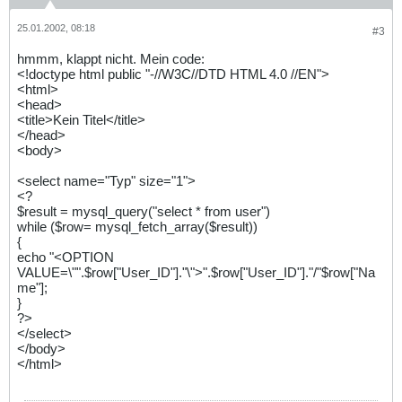
25.01.2002, 08:18
#3
hmmm, klappt nicht. Mein code:
<!doctype html public "-//W3C//DTD HTML 4.0 //EN">
<html>
<head>
<title>Kein Titel</title>
</head>
<body>
<select name="Typ" size="1">
<?
$result = mysql_query("select * from user")
while ($row= mysql_fetch_array($result))
{
echo "<OPTION
VALUE=\"".$row["User_ID"]."\">".$row["User_ID"]."/"$row["Na
me"];
}
?>
</select>
</body>
</html>