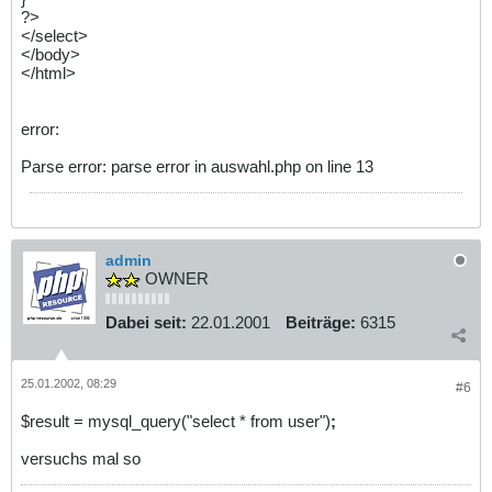
?>
</select>
</body>
</html>
error:
Parse error: parse error in auswahl.php on line 13
admin
OWNER
Dabei seit:
22.01.2001
Beiträge:
6315
25.01.2002, 08:29
#6
$result = mysql_query("select * from user")
;
versuchs mal so