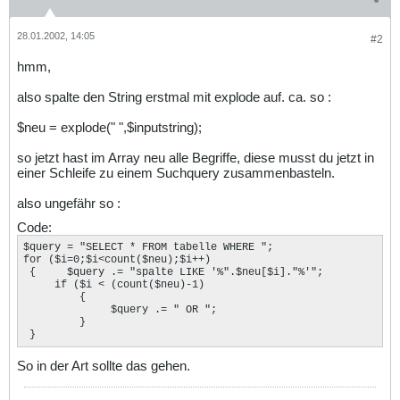
28.01.2002, 14:05
#2
hmm,
also spalte den String erstmal mit explode auf. ca. so :
$neu = explode(" ",$inputstring);
so jetzt hast im Array neu alle Begriffe, diese musst du jetzt in
einer Schleife zu einem Suchquery zusammenbasteln.
also ungefähr so :
Code:
$query = "SELECT * FROM tabelle WHERE ";

for ($i=0;$i<count($neu);$i++)

 {     $query .= "spalte LIKE '%".$neu[$i]."%'";

     if ($i < (count($neu)-1)

         {   

              $query .= " OR ";

         }

 }
So in der Art sollte das gehen.