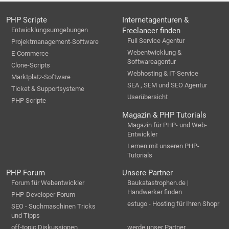
PHP Scripte
Internetagenturen &
Entwicklungsumgebungen
Freelancer finden
Full Service Agentur
Projektmanagement-Software
Webentwicklung &
E-Commerce
Softwareagentur
Clone-Scripts
Webhosting & IT-Service
Marktplatz-Software
SEA , SEM und SEO Agentur
Ticket & Supportsysteme
Userübersicht
PHP Scripte
Magazin & PHP Tutorials
Magazin für PHP- und Web-
Entwickler
Lernen mit unseren PHP-
Tutorials
PHP Forum
Unsere Partner
Forum für Webentwickler
Baukatastrophen.de |
Handwerker finden
PHP-Developer Forum
estugo - Hosting für Ihren Shopr
SEO - Suchmaschinen Tricks
und Tipps
off-topic Diskussionen
werde unser Partner