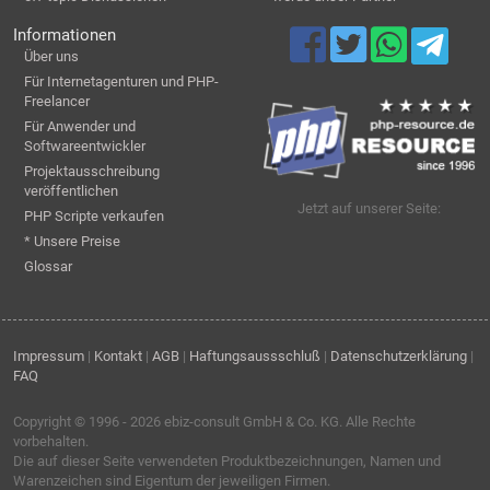
Informationen
Über uns
Für Internetagenturen und PHP-
Freelancer
Für Anwender und
Softwareentwickler
Projektausschreibung
veröffentlichen
Jetzt auf unserer Seite:
PHP Scripte verkaufen
* Unsere Preise
Glossar
Impressum
|
Kontakt
|
AGB
|
Haftungsaussschluß
|
Datenschutzerklärung
|
FAQ
Copyright © 1996 - 2026
ebiz-consult GmbH & Co. KG
. Alle Rechte
vorbehalten.
Die auf dieser Seite verwendeten Produktbezeichnungen, Namen und
Warenzeichen sind Eigentum der jeweiligen Firmen.