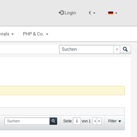
Login
€
rials
PHP & Co.
Seite
von
1
Filter