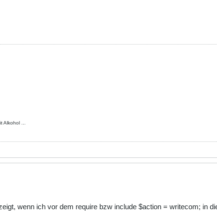
 Alkohol ...
ezeigt, wenn ich vor dem require bzw include $action = writecom; in die