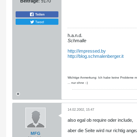
Beiträge:
9170
Teilen
Tweet
h.a.n.d.
Schmalle
http://impressed.by
http://blog.schmalenberger.it
Wichtige Anmerkung: Ich habe keine Probleme mit
... nur ohne :-)
14.02.2002, 15:47
also egal ob require oder include,
aber die Seite wird nur richtig ang
MFG