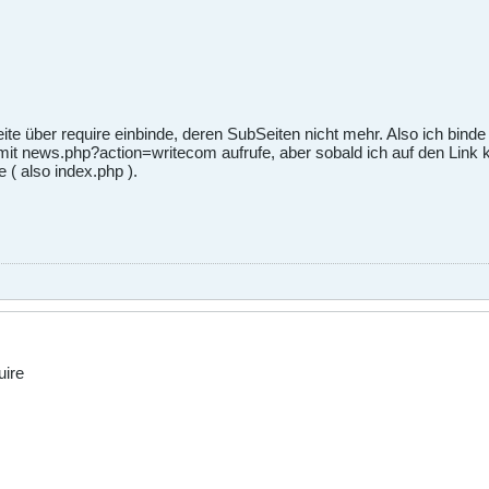
e über require einbinde, deren SubSeiten nicht mehr. Also ich binde
mit news.php?action=writecom aufrufe, aber sobald ich auf den Link 
( also index.php ).
uire