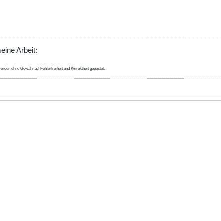
eine Arbeit:
erden ohne Gewähr auf Fehlerfreiheit und Korrektheit gepostet.