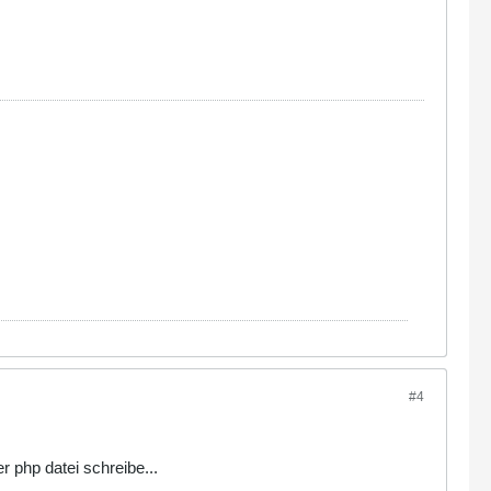
#4
r php datei schreibe...