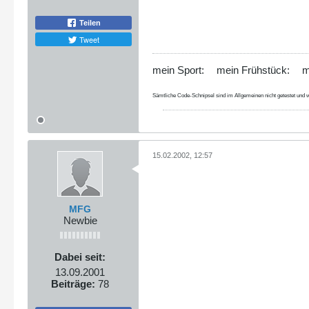
Teilen
Tweet
mein Sport:
mein Frühstück:
m
Sämtliche Code-Schnipsel sind im Allgemeinen nicht getestet und w
15.02.2002, 12:57
MFG
Newbie
Dabei seit:
13.09.2001
Beiträge:
78