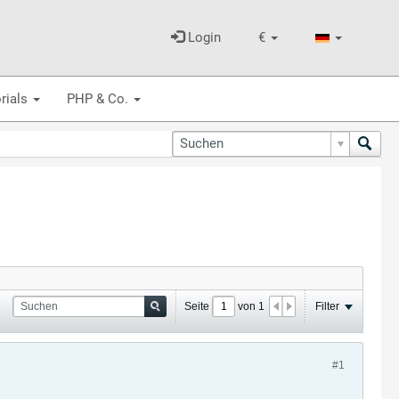
Login
€
rials
PHP & Co.
Seite
von
1
Filter
#1