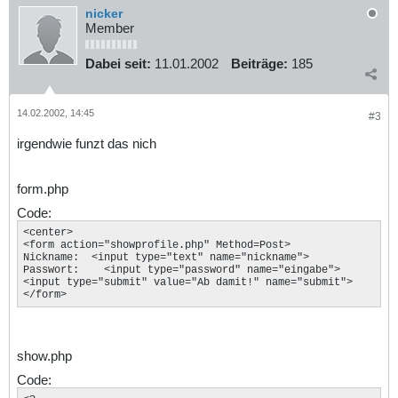
nicker
Member
Dabei seit:
11.01.2002
Beiträge:
185
14.02.2002, 14:45
#3
irgendwie funzt das nich
form.php
Code:
<center>

<form action="showprofile.php" Method=Post>

Nickname:  <input type="text" name="nickname">

Passwort:    <input type="password" name="eingabe">

<input type="submit" value="Ab damit!" name="submit">

</form>
show.php
Code: