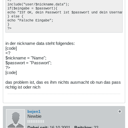
<?

include("user/$nickname.data");

if($eingabe = $passwort){ 

echo "IST OK, dein Passwort ist $passwort und dein Username i
} else { 

echo "Falsche Eingabe"; 

} 

?>
in der nickname data steht folgendes:
[code]
<?
$nickname = "Name";
$passwort = "Passwort";
?>
[code]
das problem ist, das es ihm nichts ausmacht ob nun das pass
richtig ist oder nich
bejen1
Newbie
Dabei seit:
16.10.2001
Beiträge:
22