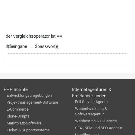
der vergleichsoperator ist ==
if($eingabe == $passwort){
PHP Scripte
Internetagenturen &
Entwicklungsumgebungen
Freelancer finden
Full Service Agentur
Projektmanagement-Software
Webentwicklung &
E-Commerce
Softwareagentur
Clone-Scripts
Webhosting & IT-Service
Marktplatz-Software
SEA , SEM und SEO Agentur
Ticket & Supportsysteme
Userübersicht