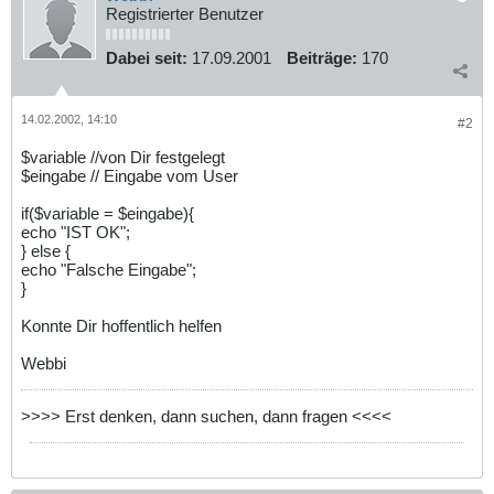
Registrierter Benutzer
Dabei seit:
17.09.2001
Beiträge:
170
14.02.2002, 14:10
#2
$variable //von Dir festgelegt
$eingabe // Eingabe vom User
if($variable = $eingabe){
echo "IST OK";
} else {
echo "Falsche Eingabe";
}
Konnte Dir hoffentlich helfen
Webbi
>>>> Erst denken, dann suchen, dann fragen <<<<