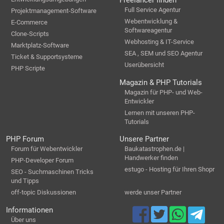
Freelancer finden
Full Service Agentur
Projektmanagement-Software
Webentwicklung &
E-Commerce
Softwareagentur
Clone-Scripts
Webhosting & IT-Service
Marktplatz-Software
SEA , SEM und SEO Agentur
Ticket & Supportsysteme
Userübersicht
PHP Scripte
Magazin & PHP Tutorials
Magazin für PHP- und Web-
Entwickler
Lernen mit unseren PHP-
Tutorials
PHP Forum
Unsere Partner
Forum für Webentwickler
Baukatastrophen.de |
Handwerker finden
PHP-Developer Forum
estugo - Hosting für Ihren Shopr
SEO - Suchmaschinen Tricks
und Tipps
off-topic Diskussionen
werde unser Partner
Informationen
Über uns