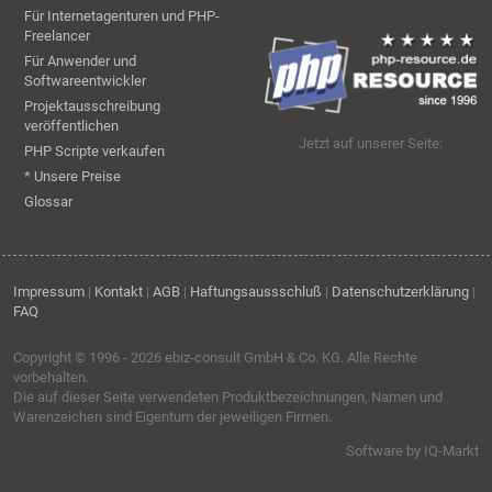
Für Internetagenturen und PHP-
Freelancer
Für Anwender und
Softwareentwickler
Projektausschreibung
veröffentlichen
Jetzt auf unserer Seite:
PHP Scripte verkaufen
* Unsere Preise
Glossar
Impressum
|
Kontakt
|
AGB
|
Haftungsaussschluß
|
Datenschutzerklärung
|
FAQ
Copyright © 1996 - 2026
ebiz-consult GmbH & Co. KG
. Alle Rechte
vorbehalten.
Die auf dieser Seite verwendeten Produktbezeichnungen, Namen und
Warenzeichen sind Eigentum der jeweiligen Firmen.
Software by IQ-Markt