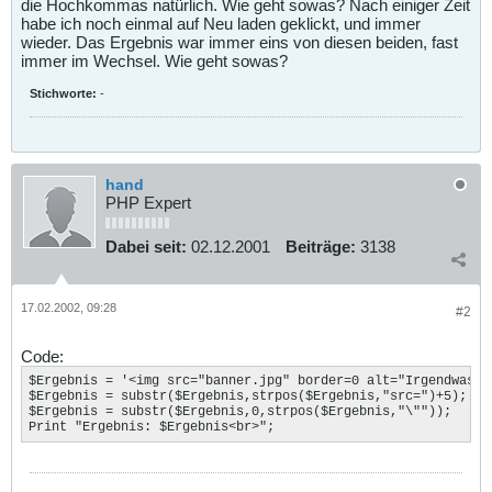
die Hochkommas natürlich. Wie geht sowas? Nach einiger Zeit
habe ich noch einmal auf Neu laden geklickt, und immer
wieder. Das Ergebnis war immer eins von diesen beiden, fast
immer im Wechsel. Wie geht sowas?
Stichworte:
-
hand
PHP Expert
Dabei seit:
02.12.2001
Beiträge:
3138
17.02.2002, 09:28
#2
Code:
$Ergebnis = '<img src="banner.jpg" border=0 alt="Irgendwas.de
$Ergebnis = substr($Ergebnis,strpos($Ergebnis,"src=")+5);

$Ergebnis = substr($Ergebnis,0,strpos($Ergebnis,"\""));

Print "Ergebnis: $Ergebnis<br>";