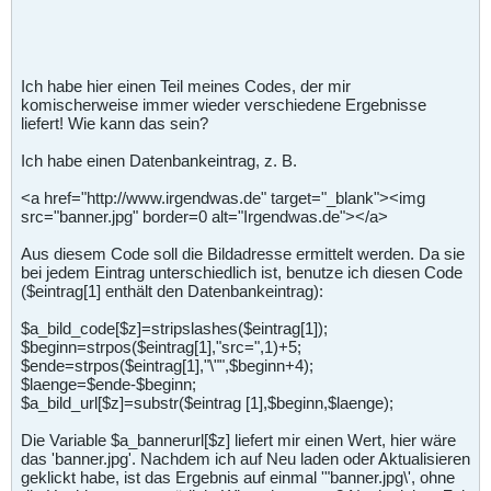
Ich habe hier einen Teil meines Codes, der mir
komischerweise immer wieder verschiedene Ergebnisse
liefert! Wie kann das sein?
Ich habe einen Datenbankeintrag, z. B.
<a href="http://www.irgendwas.de" target="_blank"><img
src="banner.jpg" border=0 alt="Irgendwas.de"></a>
Aus diesem Code soll die Bildadresse ermittelt werden. Da sie
bei jedem Eintrag unterschiedlich ist, benutze ich diesen Code
($eintrag[1] enthält den Datenbankeintrag):
$a_bild_code[$z]=stripslashes($eintrag[1]);
$beginn=strpos($eintrag[1],"src=",1)+5;
$ende=strpos($eintrag[1],"\"",$beginn+4);
$laenge=$ende-$beginn;
$a_bild_url[$z]=substr($eintrag [1],$beginn,$laenge);
Die Variable $a_bannerurl[$z] liefert mir einen Wert, hier wäre
das 'banner.jpg'. Nachdem ich auf Neu laden oder Aktualisieren
geklickt habe, ist das Ergebnis auf einmal '"banner.jpg\', ohne