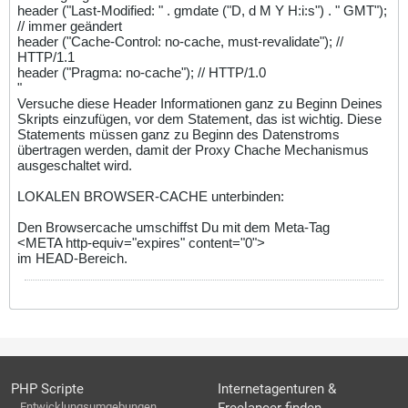
header ("Last-Modified: " . gmdate ("D, d M Y H:i:s") . " GMT");
// immer geändert
header ("Cache-Control: no-cache, must-revalidate"); //
HTTP/1.1
header ("Pragma: no-cache"); // HTTP/1.0
"
Versuche diese Header Informationen ganz zu Beginn Deines
Skripts einzufügen, vor dem Statement, das ist wichtig. Diese
Statements müssen ganz zu Beginn des Datenstroms
übertragen werden, damit der Proxy Chache Mechanismus
ausgeschaltet wird.
LOKALEN BROWSER-CACHE unterbinden:
Den Browsercache umschiffst Du mit dem Meta-Tag
<META http-equiv="expires" content="0">
im HEAD-Bereich.
PHP Scripte
Internetagenturen &
Entwicklungsumgebungen