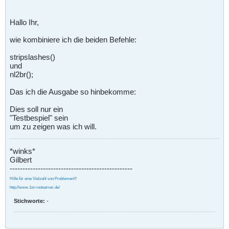
Hallo Ihr,
wie kombiniere ich die beiden Befehle:
stripslashes()
und
nl2br();
Das ich die Ausgabe so hinbekomme:
Dies soll nur ein
"Testbespiel" sein
um zu zeigen was ich will.
*winks*
Gilbert
------------------------------------------------
Hilfe für eine Vielzahl von Problemen!!!
http://www.1st-rootserver.de/
Stichworte:
-