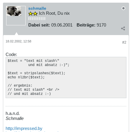
schmalle
Ich Root, Du nix
Dabei seit:
09.06.2001
Beiträge:
9170
18.02.2002, 12:58
#2
Code:
$text = "text mit slash\"

          und mit absatz :-)";

$text = stripslashes($text);

echo nl2br($text);

// ergebnis:

// text mit slash" <br />

// und mit absatz :-)
h.a.n.d.
Schmalle
http://impressed.by