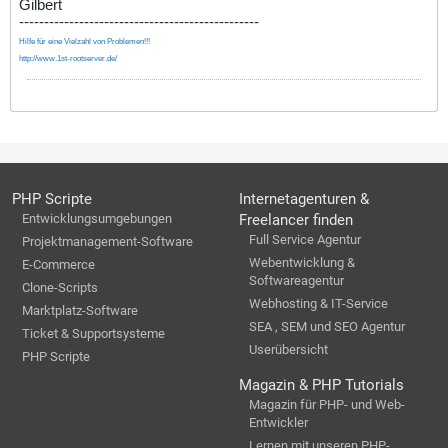
Gilbert
------------------------------------------------
Hilfe für eine Vielzahl von Problemen!!!
http://www.1st-rootserver.de/
PHP Scripte
Internetagenturen &
Entwicklungsumgebungen
Freelancer finden
Full Service Agentur
Projektmanagement-Software
Webentwicklung &
E-Commerce
Softwareagentur
Clone-Scripts
Webhosting & IT-Service
Marktplatz-Software
SEA , SEM und SEO Agentur
Ticket & Supportsysteme
Userübersicht
PHP Scripte
Magazin & PHP Tutorials
Magazin für PHP- und Web-
Entwickler
Lernen mit unseren PHP-