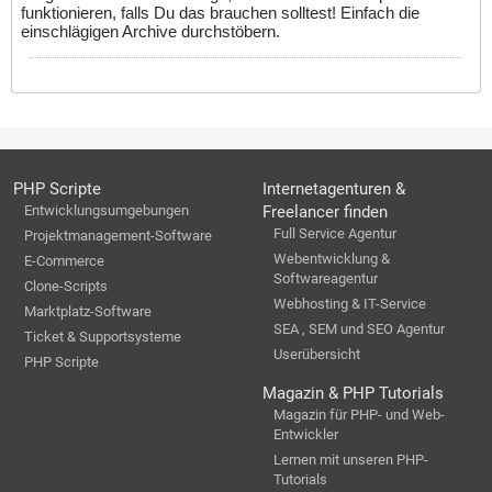
funktionieren, falls Du das brauchen solltest! Einfach die
einschlägigen Archive durchstöbern.
PHP Scripte
Internetagenturen &
Entwicklungsumgebungen
Freelancer finden
Full Service Agentur
Projektmanagement-Software
Webentwicklung &
E-Commerce
Softwareagentur
Clone-Scripts
Webhosting & IT-Service
Marktplatz-Software
SEA , SEM und SEO Agentur
Ticket & Supportsysteme
Userübersicht
PHP Scripte
Magazin & PHP Tutorials
Magazin für PHP- und Web-
Entwickler
Lernen mit unseren PHP-
Tutorials