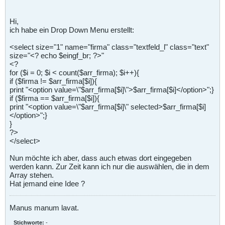
Hi,
ich habe ein Drop Down Menu erstellt:
<select size="1" name="firma" class="textfeld_l" class="text"
size="<? echo $eingf_br; ?>"
<?
for ($i = 0; $i < count($arr_firma); $i++){
if ($firma != $arr_firma[$i]){
print "<option value=\"$arr_firma[$i]\">$arr_firma[$i]</option>";}
if ($firma == $arr_firma[$i]){
print "<option value=\"$arr_firma[$i]\" selected>$arr_firma[$i]
</option>";}
}
?>
</select>
Nun möchte ich aber, dass auch etwas dort eingegeben
werden kann. Zur Zeit kann ich nur die auswählen, die in dem
Array stehen.
Hat jemand eine Idee ?
Manus manum lavat.
Stichworte:
-