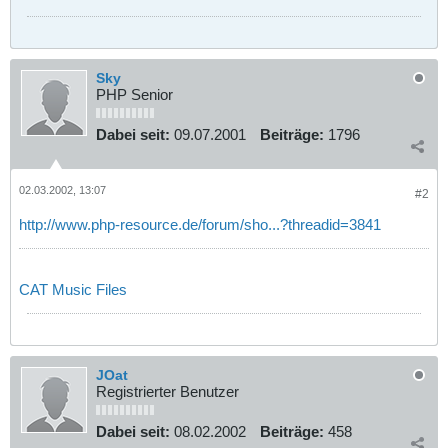
Sky
PHP Senior
Dabei seit:
09.07.2001
Beiträge:
1796
02.03.2002, 13:07
#2
http://www.php-resource.de/forum/sho...?threadid=3841
CAT Music Files
JOat
Registrierter Benutzer
Dabei seit:
08.02.2002
Beiträge:
458