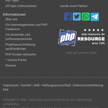
und Tipps
off-topic Diskussionen
werde unser Partner
Informationen
Über uns
Für Internetagenturen und PHP-
Freelancer
Für Anwender und
Softwareentwickler
Projektausschreibung
veröffentlichen
Jetzt auf unserer Seite:
PHP Scripte verkaufen
* Unsere Preise
Glossar
Impressum
|
Kontakt
|
AGB
|
Haftungsaussschluß
|
Datenschutzerklärung
|
FAQ
Copyright © 1996 - 2026
ebiz-consult GmbH & Co. KG
. Alle Rechte
vorbehalten.