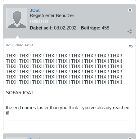
JOat
Registrierter Benutzer
Dabei seit:
08.02.2002
Beiträge:
458
02.03.2002, 14:13
#5
THX!! THX!! THX!! THX!! THX!! THX!! THX!! THX!! THX!!
THX!! THX!! THX!! THX!! THX!! THX!! THX!! THX!! THX!!
THX!! THX!! THX!! THX!! THX!! THX!! THX!! THX!! THX!!
THX!! THX!! THX!! THX!! THX!! THX!! THX!! THX!! THX!!
THX!! THX!! THX!! THX!! THX!! THX!! THX!! THX!! THX!!
THX!! THX!! THX!! THX!! THX!! THX!! THX!! THX!! THX!!
SOFARJOAT
the end comes faster than you think - you've already reached
it!