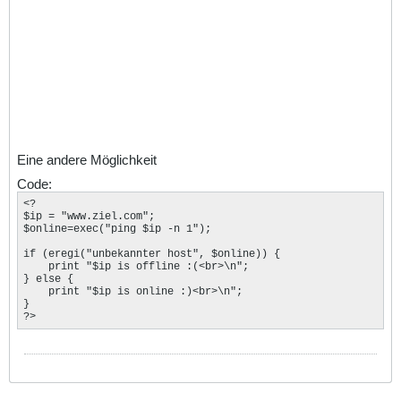
Eine andere Möglichkeit
Code:
<? 

$ip = "www.ziel.com"; 

$online=exec("ping $ip -n 1"); 

if (eregi("unbekannter host", $online)) { 

    print "$ip is offline :(<br>\n"; 

} else { 

    print "$ip is online :)<br>\n"; 

} 

?>