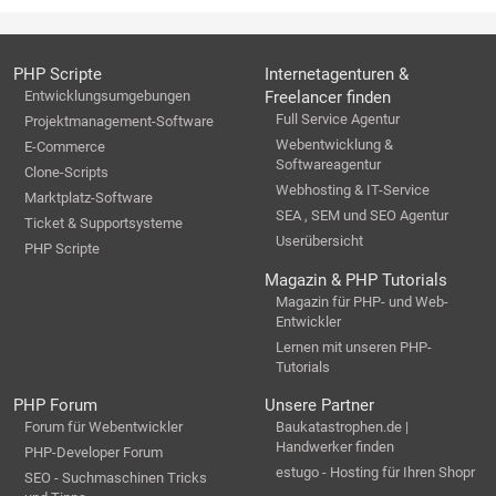
PHP Scripte
Internetagenturen &
Entwicklungsumgebungen
Freelancer finden
Full Service Agentur
Projektmanagement-Software
Webentwicklung &
E-Commerce
Softwareagentur
Clone-Scripts
Webhosting & IT-Service
Marktplatz-Software
SEA , SEM und SEO Agentur
Ticket & Supportsysteme
Userübersicht
PHP Scripte
Magazin & PHP Tutorials
Magazin für PHP- und Web-
Entwickler
Lernen mit unseren PHP-
Tutorials
PHP Forum
Unsere Partner
Forum für Webentwickler
Baukatastrophen.de |
Handwerker finden
PHP-Developer Forum
estugo - Hosting für Ihren Shopr
SEO - Suchmaschinen Tricks