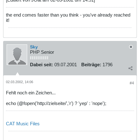
the end comes faster than you think - you've already reached
it!
Sky
PHP Senior
Dabei seit:
09.07.2001
Beiträge:
1796
02.03.2002, 14:06
#4
Fehlt noch ein Zeichen...
echo (
@
fopen('http://zielseite/','r') ? 'yep' : 'nope');
CAT Music Files