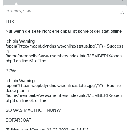
02.03.2002, 13:45
#3
THX!!
Nur wenn die seite nicht erreichbar ist schreibt der statt offline
Ich bin Warning:
fopen("http://maepf.dyndns.ws/online/status.jpg","r") - Success
in
/home/membeibe/www.membersindex.info/MEMBERIX/oben.
php3 on line 61 offline
BZW:
Ich bin Warning:
fopen("http://maepf.dyndns.ws/online/status.jpg","r") - Bad file
descriptor in
/home/membeibe/www.membersindex.info/MEMBERIX/oben.
php3 on line 61 offline
SO WAS MACH ICH NUN??
SOFARJOAT
[Editiert von JOat am 02-03-2002 um 14:51]