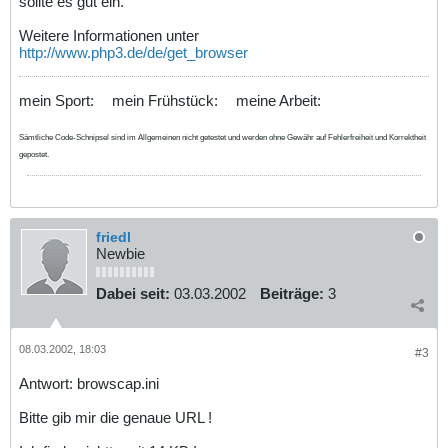
sollte es gut ein.
Weitere Informationen unter
http://www.php3.de/de/get_browser
mein Sport:
mein Frühstück:
meine Arbeit:
Sämtliche Code-Schnipsel sind im Allgemeinen nicht getestet und werden ohne Gewähr auf Fehlerfreiheit und Korrektheit
gepostet.
friedl
Newbie
Dabei seit:
03.03.2002
Beiträge:
3
08.03.2002, 18:03
#3
Antwort: browscap.ini
Bitte gib mir die genaue URL !