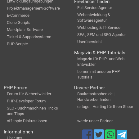
Entwicklungsumgebungen
Freelancer finden
Full Service Agentur
Projektmanagement-Software
Webentwicklung &
E-Commerce
Softwareagentur
Clone-Scripts
Webhosting & IT-Service
Marktplatz-Software
SEA , SEM und SEO Agentur
Ticket & Supportsysteme
Userübersicht
PHP Scripte
Magazin & PHP Tutorials
Magazin für PHP- und Web-
Entwickler
Lernen mit unseren PHP-
Tutorials
PHP Forum
Unsere Partner
Forum für Webentwickler
Baukatastrophen.de |
Handwerker finden
PHP-Developer Forum
estugo - Hosting für Ihren Shopr
SEO - Suchmaschinen Tricks
und Tipps
off-topic Diskussionen
werde unser Partner
Informationen
Über uns