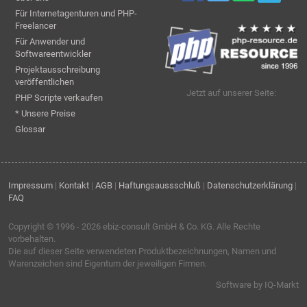
Für Internetagenturen und PHP-
Freelancer
Für Anwender und
Softwareentwickler
Projektausschreibung
veröffentlichen
Jetzt auf unserer Seite:
PHP Scripte verkaufen
* Unsere Preise
Glossar
Impressum
|
Kontakt
|
AGB
|
Haftungsaussschluß
|
Datenschutzerklärung
|
FAQ
Copyright © 1996 - 2026
ebiz-consult GmbH & Co. KG
. Alle Rechte
vorbehalten.
Die auf dieser Seite verwendeten Produktbezeichnungen, Namen und
Warenzeichen sind Eigentum der jeweiligen Firmen.
Software by IQ-Markt