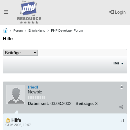
Toggle
Login
Forum
Entwicklung
PHP Developer Forum
navigation
Hilfe
Filter
friedl
Newbie
Dabei seit:
03.03.2002
Beiträge:
3
Hilfe
#1
03.03.2002, 19:07