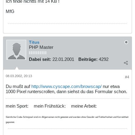
Ich finde nichtts mit 14 KB !
MfG
Titus
PHP Master
Dabei seit:
22.01.2001
Beiträge:
4292
08.03.2002, 20:13
#4
Du mußt auf
http://www.cyscape.com/browscap/
nur etwa
1000 Pixel runterscrollen, dann siehst du das Formular schon.
mein Sport:
mein Frühstück:
meine Arbeit:
Sämtliche Code-Schnipsel sind im Allgemeinen nicht getestet und werden ohne Gewähr auf Fehlerfreiheit und Korrektheit
gepostet.