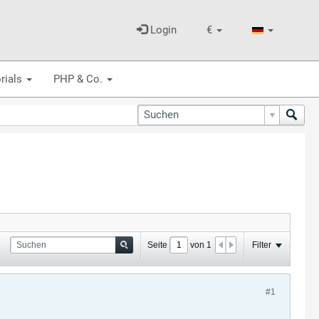
Login
€
rials
PHP & Co.
Seite
von
1
Filter
#1