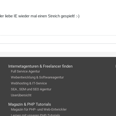
der liebe IE wieder mal einen Streich gespielt! :-)
Internetagenturen & Freelancer finden
Full Service Agentur
Webentwicklung & Softwareagentur
Webhosting & IT-Service
SEA , SEM und SEO Agentur
Userübersicht
Magazin & PHP Tutorials
Magazin für PHP- und Web-Entwickler
Lernen mit unseren PHP-Tutorials