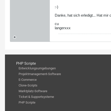
:-)
Danke, hat sich erledigt... Hat mir 
cu
langerxxx
PHP Scripte
Entwicklungsumgebungen
Projektmanagement-Software
E-Commerce
Clone-Scripts
Marktplatz-Software
Ticket & Supportsysteme
PHP Scripte