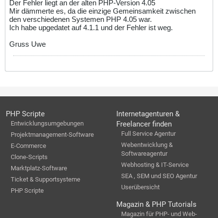
Der Fehler liegt an der alten PHP-Version 4.05
Mir dämmerte es, da die einzige Gemeinsamkeit zwischen
den verschiedenen Systemen PHP 4.05 war.
Ich habe upgedatet auf 4.1.1 und der Fehler ist weg.
Gruss Uwe
PHP Scripte
Internetagenturen &
Entwicklungsumgebungen
Freelancer finden
Full Service Agentur
Projektmanagement-Software
Webentwicklung &
E-Commerce
Softwareagentur
Clone-Scripts
Webhosting & IT-Service
Marktplatz-Software
SEA , SEM und SEO Agentur
Ticket & Supportsysteme
Userübersicht
PHP Scripte
Magazin & PHP Tutorials
Magazin für PHP- und Web-