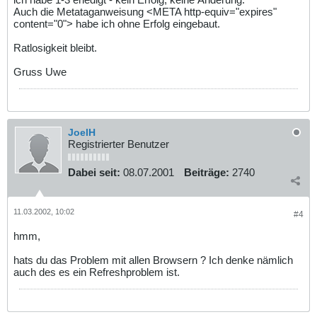
Auch die Metataganweisung <META http-equiv="expires"
content="0"> habe ich ohne Erfolg eingebaut.
Ratlosigkeit bleibt.
Gruss Uwe
JoelH
Registrierter Benutzer
Dabei seit:
08.07.2001
Beiträge:
2740
11.03.2002, 10:02
#4
hmm,
hats du das Problem mit allen Browsern ? Ich denke nämlich
auch des es ein Refreshproblem ist.