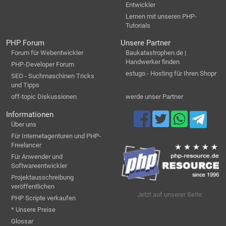
Entwickler
Lernen mit unseren PHP-
Tutorials
PHP Forum
Unsere Partner
Forum für Webentwickler
Baukatastrophen.de |
Handwerker finden
PHP-Developer Forum
estugo - Hosting für Ihren Shopr
SEO - Suchmaschinen Tricks
und Tipps
off-topic Diskussionen
werde unser Partner
Informationen
Über uns
Für Internetagenturen und PHP-
Freelancer
Für Anwender und
Softwareentwickler
Projektausschreibung
veröffentlichen
Jetzt auf unserer Seite:
PHP Scripte verkaufen
* Unsere Preise
Glossar