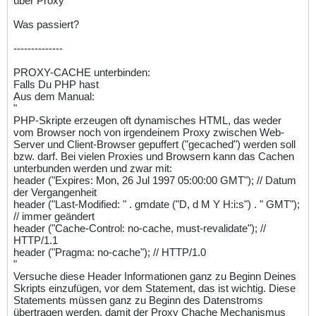
über Proxy
Was passiert?
--------------
PROXY-CACHE unterbinden:
Falls Du PHP hast
Aus dem Manual:
"
PHP-Skripte erzeugen oft dynamisches HTML, das weder
vom Browser noch von irgendeinem Proxy zwischen Web-
Server und Client-Browser gepuffert ("gecached") werden soll
bzw. darf. Bei vielen Proxies und Browsern kann das Cachen
unterbunden werden und zwar mit:
header ("Expires: Mon, 26 Jul 1997 05:00:00 GMT"); // Datum
der Vergangenheit
header ("Last-Modified: " . gmdate ("D, d M Y H:i:s") . " GMT");
// immer geändert
header ("Cache-Control: no-cache, must-revalidate"); //
HTTP/1.1
header ("Pragma: no-cache"); // HTTP/1.0
"
Versuche diese Header Informationen ganz zu Beginn Deines
Skripts einzufügen, vor dem Statement, das ist wichtig. Diese
Statements müssen ganz zu Beginn des Datenstroms
übertragen werden, damit der Proxy Chache Mechanismus