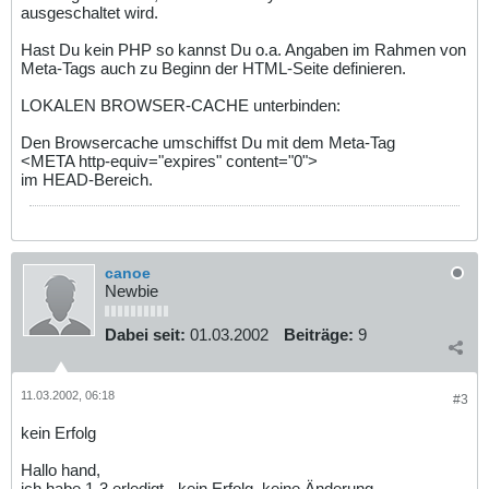
ausgeschaltet wird.
Hast Du kein PHP so kannst Du o.a. Angaben im Rahmen von
Meta-Tags auch zu Beginn der HTML-Seite definieren.
LOKALEN BROWSER-CACHE unterbinden:
Den Browsercache umschiffst Du mit dem Meta-Tag
<META http-equiv="expires" content="0">
im HEAD-Bereich.
canoe
Newbie
Dabei seit:
01.03.2002
Beiträge:
9
11.03.2002, 06:18
#3
kein Erfolg
Hallo hand,
ich habe 1-3 erledigt - kein Erfolg, keine Änderung.