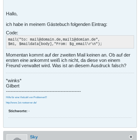
Hallo,
ich habe in meinem Gästebuch folgenden Eintrag:
Code:
mail("to: mail@domain.de,mail1@domian.de",

$m1, $maildata[body],"From: $g_email\r\n");
Momentan kommt auf der zweiten Mail keinen an. Ob auf der
ersten eine ankommt weiß ich nicht, da diese von einem
Freund verwaltet wird. Was ist an diesem Ausdruck falsch?
*winks*
Gilbert
------------------------------------------------
Hilfe für eine Vielzahl von Problemen!!!
http://www.1st-rootserver.de/
Stichworte:
-
Sky