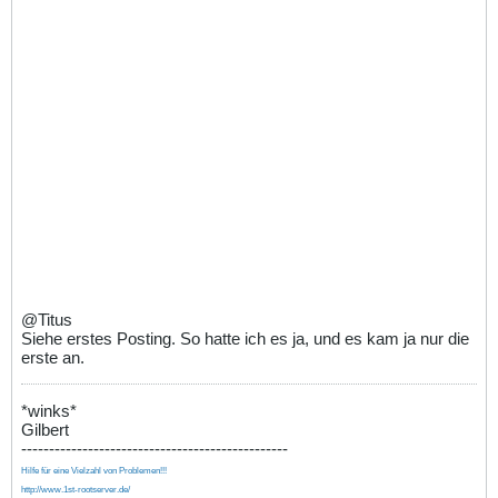
@Titus
Siehe erstes Posting. So hatte ich es ja, und es kam ja nur die
erste an.
*winks*
Gilbert
------------------------------------------------
Hilfe für eine Vielzahl von Problemen!!!
http://www.1st-rootserver.de/