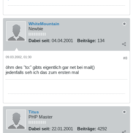
WhiteMountain
Newbie
Dabei seit:
04.04.2001
Beiträge:
134
09.03.2002, 01:30
#8
öhm des "to:" gibts eigentlich gar net bei mail()
jedenfalls seh ich das zum ersten mal
Titus
PHP Master
Dabei seit:
22.01.2001
Beiträge:
4292