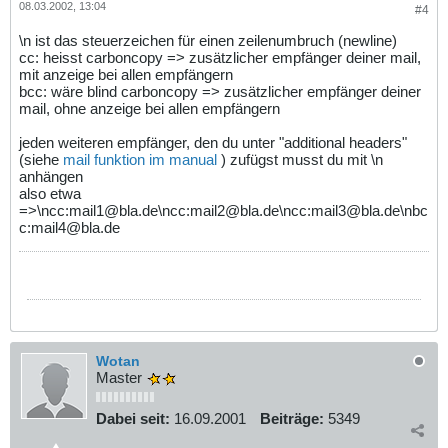
08.03.2002, 13:04
#4
\n ist das steuerzeichen für einen zeilenumbruch (newline)
cc: heisst carboncopy => zusätzlicher empfänger deiner mail,
mit anzeige bei allen empfängern
bcc: wäre blind carboncopy => zusätzlicher empfänger deiner
mail, ohne anzeige bei allen empfängern
jeden weiteren empfänger, den du unter "additional headers"
(siehe
mail funktion im manual
) zufügst musst du mit \n
anhängen
also etwa
=>\ncc:mail1@bla.de\ncc:mail2@bla.de\ncc:mail3@bla.de\nbc
c:mail4@bla.de
Wotan
Master
Dabei seit:
16.09.2001
Beiträge:
5349