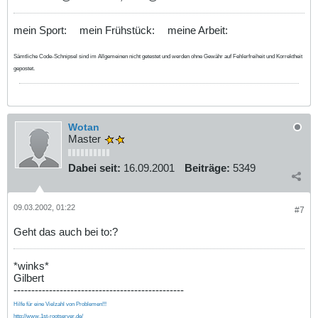
mein Sport:
mein Frühstück:
meine Arbeit:
Sämtliche Code-Schnipsel sind im Allgemeinen nicht getestet und werden ohne Gewähr auf Fehlerfreiheit und Korrektheit
gepostet.
Wotan
Master
Dabei seit:
16.09.2001
Beiträge:
5349
09.03.2002, 01:22
#7
Geht das auch bei to:?
*winks*
Gilbert
------------------------------------------------
Hilfe für eine Vielzahl von Problemen!!!
http://www.1st-rootserver.de/