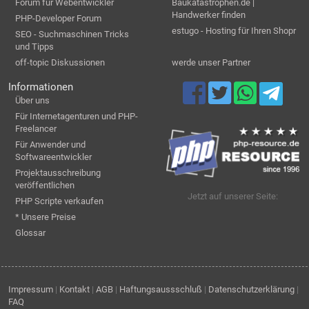
Forum für Webentwickler
Baukatastrophen.de |
Handwerker finden
PHP-Developer Forum
estugo - Hosting für Ihren Shopr
SEO - Suchmaschinen Tricks
und Tipps
off-topic Diskussionen
werde unser Partner
Informationen
Über uns
Für Internetagenturen und PHP-
Freelancer
Für Anwender und
Softwareentwickler
Projektausschreibung
veröffentlichen
Jetzt auf unserer Seite:
PHP Scripte verkaufen
* Unsere Preise
Glossar
Impressum
|
Kontakt
|
AGB
|
Haftungsaussschluß
|
Datenschutzerklärung
|
FAQ