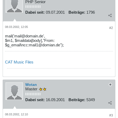
PHP Senior
Dabei seit:
09.07.2001
Beiträge:
1796
08.03.2002, 12:05
#2
mail('mail@domain.de',
$m1, $maildata[body],"From:
$g_email\ncc:mail1@domian.de");
CAT Music Files
Wotan
Master
Dabei seit:
16.09.2001
Beiträge:
5349
08.03.2002, 12:10
#3