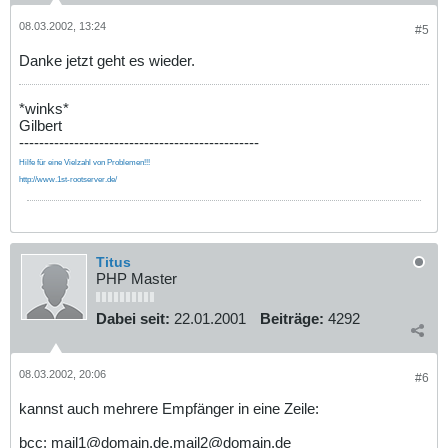
08.03.2002, 13:24
#5
Danke jetzt geht es wieder.
*winks*
Gilbert
------------------------------------------------
Hilfe für eine Vielzahl von Problemen!!!
http://www.1st-rootserver.de/
Titus
PHP Master
Dabei seit:
22.01.2001
Beiträge:
4292
08.03.2002, 20:06
#6
kannst auch mehrere Empfänger in eine Zeile:
bcc: mail1@domain.de,mail2@domain.de