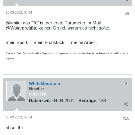
10.03.2002, 08:34
#9
@white: das "To" ist der erste Parameter im Mail.
@Wotan: wüßte keinen Grund, warum es nicht sollte.
mein Sport:
mein Frühstück:
meine Arbeit:
Sämtliche Code-Schnipsel sind im Allgemeinen nicht getestet und werden ohne Gewähr auf Fehlerfreiheit und Korrektheit
gepostet.
WhiteMountain
Newbie
Dabei seit:
04.04.2001
Beiträge:
134
10.03.2002, 08:54
#10
ahso, thx