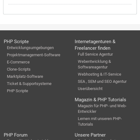
PHP Scripte
Internetagenturen &
Entwicklungsumgebungen
Freelancer finden
Full Service Agentur
Projektmanagement-Software
Webentwicklung &
E-Commerce
Softwareagentur
Clone-Scripts
Webhosting & IT-Service
Marktplatz-Software
SEA , SEM und SEO Agentur
Ticket & Supportsysteme
Userübersicht
PHP Scripte
Magazin & PHP Tutorials
Magazin für PHP- und Web-
Entwickler
Lernen mit unseren PHP-
Tutorials
PHP Forum
Unsere Partner