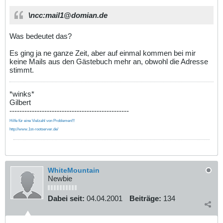
\ncc:mail1@domian.de
Was bedeutet das?
Es ging ja ne ganze Zeit, aber auf einmal kommen bei mir
keine Mails aus den Gästebuch mehr an, obwohl die Adresse
stimmt.
*winks*
Gilbert
------------------------------------------------
Hilfe für eine Vielzahl von Problemen!!!
http://www.1st-rootserver.de/
WhiteMountain
Newbie
Dabei seit:
04.04.2001
Beiträge:
134